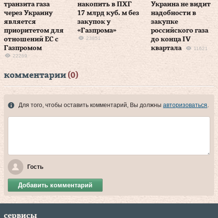
транзита газа
накопить в ПХГ
Украина не видит
через Украину
17 млрд куб. м без
надобности в
является
закупок у
закупке
приоритетом для
«Газпрома»
российского газа
23851
отношений ЕС с
до конца IV
Газпромом
квартала
11621
22269
комментарии
(0)
Для того, чтобы оставить комментарий, Вы должны
авторизоваться
.
Гость
Добавить комментарий
сервисы