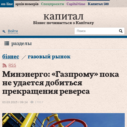
on-line
архів номерів
Спецпроекти
Capital time
Капитал 500
Бізнес починається з Капіталу
Войти
разделы
бізнес
газовый рынок
RSS
Минэнерго: «Газпрому» пока
не удается добиться
прекращения реверса
03.03.2015 / 09:14
17017