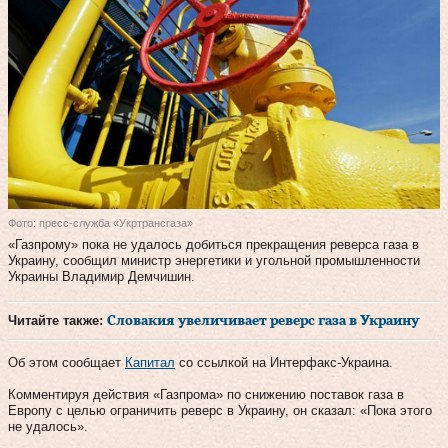
Фото: пресс-служба «Укртрансгаза»
«Газпрому» пока не удалось добиться прекращения реверса газа в
Украину, сообщил министр энергетики и угольной промышленности
Украины Владимир Демчишин.
Читайте также:
Словакия увеличивает реверс газа в Украину
Об этом сообщает
Капитал
со ссылкой на Интерфакс-Украина.
Комментируя действия «Газпрома» по снижению поставок газа в
Европу с целью ограничить реверс в Украину, он сказал: «Пока этого
не удалось».