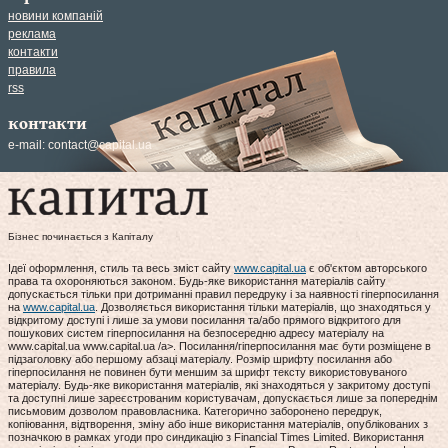
новини компаній
реклама
контакти
правила
rss
контакти
e-mail:
contact@capital.ua
Бізнес починається з Капіталу
Ідеї оформлення, стиль та весь зміст сайту
www.capital.ua
є об'єктом авторського
права та охороняються законом. Будь-яке використання матеріалів сайту
допускається тільки при дотриманні правил передруку і за наявності гіперпосилання
на
www.capital.ua
. Дозволяється використання тільки матеріалів, що знаходяться у
відкритому доступі і лише за умови посилання та/або прямого відкритого для
пошукових систем гіперпосилання на безпосередню адресу матеріалу на
www.capital.ua www.capital.ua /a>. Посилання/гіперпосилання має бути розміщене в
підзаголовку або першому абзаці матеріалу. Розмір шрифту посилання або
гіперпосилання не повинен бути меншим за шрифт тексту використовуваного
матеріалу. Будь-яке використання матеріалів, які знаходяться у закритому доступі
та доступні лише зареєстрованим користувачам, допускається лише за попереднім
письмовим дозволом правовласника. Категорично заборонено передрук,
копіювання, відтворення, зміну або інше використання матеріалів, опублікованих з
позначкою в рамках угоди про синдикацію з Financial Times Limited. Використання