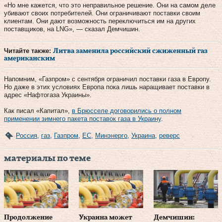
«Но мне кажется, что это неправильное решение. Они на самом деле
убивают своих потребителей. Они ограничивают поставки своим
клиентам. Они дают возможность переключиться им на других
поставщиков, на LNG», — сказал Демчишин.
Читайте также:
Литва заменила российский сжиженный газ
американским
Напомним, «Газпром» с сентября ограничил поставки газа в Европу.
Но даже в этих условиях Европа пока лишь наращивает поставки в
адрес «Нафтогаза Украины».
Как писал «Капитал»,
в Брюсселе договорились о полном
применении зимнего пакета поставок газа в Украину
.
Россия
,
газ
,
Газпром
,
ЕС
,
Минэнерго
,
Украина
,
реверс
материалы по теме
Продолжение
Украина может
Демчишин: