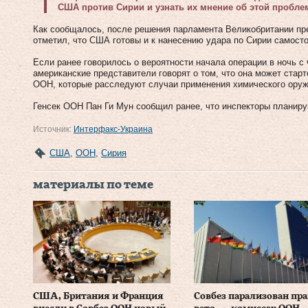
США против Сирии и узнать их мнение об этой пробле
Как сообщалось, после решения парламента Великобритании пр
отметил, что США готовы и к нанесению удара по Сирии самосто
Если ранее говорилось о вероятности начала операции в ночь с ч
американские представители говорят о том, что она может стар
ООН, которые расследуют случаи применения химического оруж
Генсек ООН Пан Ги Мун сообщил ранее, что инспекторы планиру
Источник:
Интерфакс-Украина
США
,
ООН
,
Сирия
материалы по теме
США, Британия и Франция
Совбез парализован пр