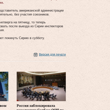
ме.
едставитель американской администрации
ятельно, без участия союзников.
етверга на пятницу, то теперь
товать после выезда из Сирии инспекторов
ия.
ют покинуть Сирию в субботу.
Версия для печати
авом
Россия заблокировала