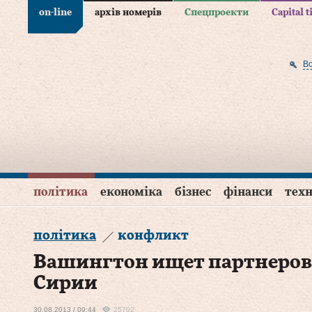
on-line
архів номерів
Спецпроекти
Capital 
В
політика
економіка
бізнес
фінанси
техн
політика
конфликт
Вашингтон ищет партнеров 
Сирии
30.08.2013 / 09:44
25702