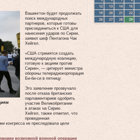
12
13
14
15
19
20
21
22
Вашингтон будет продолжать
поиск международных
26
27
28
29
партнеров, которые готовы
присоединиться к США для
нанесения ударов по Сирии,
заявил шеф Пентагона Чак
Хейгел.
«США стремятся создать
международную коалицию,
готовую к акциям против
Сирии», — цитирует министра
обороны телерадиокорпорация
Би-би-си в пятницу.
Это заявление прозвучало
после отказа британских
парламентариев одобрить
циям
участие Великобритании
в атаках на Сирию.
Хейгел, также отметил, что
проведенная
ми конгресса не преследовала цели
планами возможной военной операции