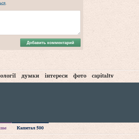
ься
.
Добавить комментарий
ології
думки
інтереси
фото
capitaltv
time
Капитал 500