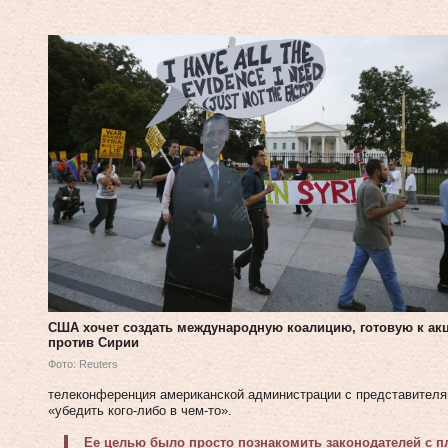
США хочет создать международную коалицию, готовую к ак
против Сирии
Фото: Reuters
телеконференция американской администрации с представителя
«убедить кого-либо в чем-то».
Ее целью было просто познакомить законодателей с 