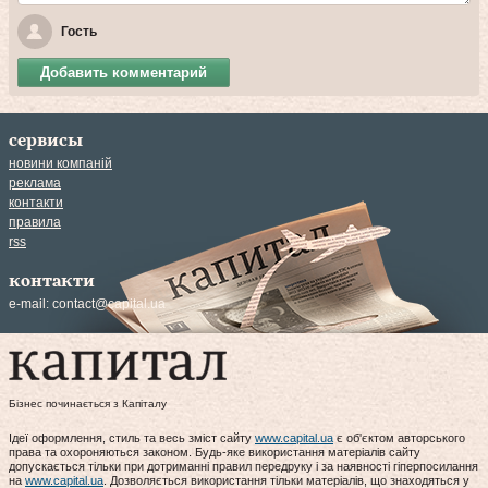
Гость
Добавить комментарий
сервисы
новини компаній
реклама
контакти
правила
rss
контакти
e-mail:
contact@capital.ua
Бізнес починається з Капіталу
Ідеї оформлення, стиль та весь зміст сайту
www.capital.ua
є об'єктом авторського
права та охороняються законом. Будь-яке використання матеріалів сайту
допускається тільки при дотриманні правил передруку і за наявності гіперпосилання
на
www.capital.ua
. Дозволяється використання тільки матеріалів, що знаходяться у