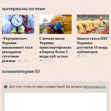
материалы по теме
«Укртрансгаз»:
С начала июля
Запасы газа в ПХГ
Украина
Украина
Украины
накапливает газ в
транспортировала
достигли 10 млрд
рекордном
в Европу более 3
кубометров
9195
суточном
млрд куб. м газа
10364
режиме
27679
комментарии
(0)
Для того, чтобы оставить комментарий, Вы должны
авторизоваться
.