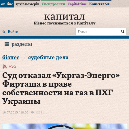
on-line
архів номерів
Спецпроекти
Capital time
Капитал 500
Бізнес починається з Капіталу
Войти
разделы
бізнес
судебные дела
RSS
Суд отказал «Укргаз-Энерго»
Фирташа в праве
собственности на газ в ПХГ
Украины
16.07.2015 / 18:50
12281