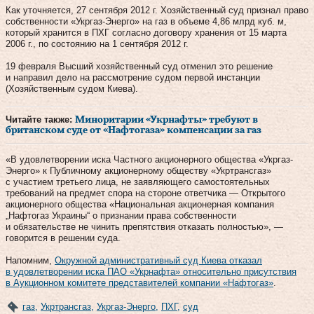
Как уточняется, 27 сентября 2012 г. Хозяйственный суд признал право
собственности «Укргаз-Энерго» на газ в объеме 4,86 млрд куб. м,
который хранится в ПХГ согласно договору хранения от 15 марта
2006 г., по состоянию на 1 сентября 2012 г.
19 февраля Высший хозяйственный суд отменил это решение
и направил дело на рассмотрение судом первой инстанции
(Хозяйственным судом Киева).
Читайте также:
Миноритарии «Укрнафты» требуют в
британском суде от «Нафтогаза» компенсации за газ
«В удовлетворении иска Частного акционерного общества «Укргаз-
Энерго» к Публичному акционерному обществу «Укртрансгаз»
с участием третьего лица, не заявляющего самостоятельных
требований на предмет спора на стороне ответчика — Открытого
акционерного общества «Национальная акционерная компания
„Нафтогаз Украины“ о признании права собственности
и обязательстве не чинить препятствия отказать полностью», —
говорится в решении суда.
Напомним,
Окружной административный суд Киева отказал
в удовлетворении иска ПАО «Укрнафта» относительно присутствия
в Аукционном комитете представителей компании «Нафтогаз»
.
газ
,
Укртрансгаз
,
Укргаз-Энерго
,
ПХГ
,
суд