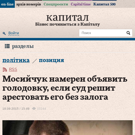
on-line
архів номерів
Спецпроекти
Capital time
Капитал 500
Бізнес починається з Капіталу
Войти
разделы
політика
позиция
RSS
Мосийчук намерен объявить
голодовку, если суд решит
арестовать его без залога
18.09.2015 / 15:49
10144