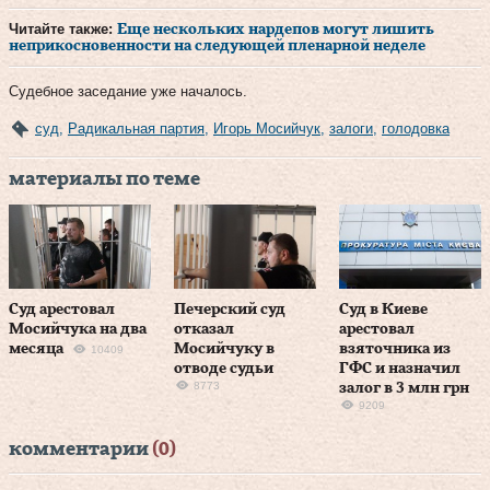
Читайте также:
Еще нескольких нардепов могут лишить
неприкосновенности на следующей пленарной неделе
Судебное заседание уже началось.
суд
,
Радикальная партия
,
Игорь Мосийчук
,
залоги
,
голодовка
материалы по теме
Суд арестовал
Печерский суд
Суд в Киеве
Мосийчука на два
отказал
арестовал
месяца
Мосийчуку в
взяточника из
10409
отводе судьи
ГФС и назначил
8773
залог в 3 млн грн
9209
комментарии
(0)