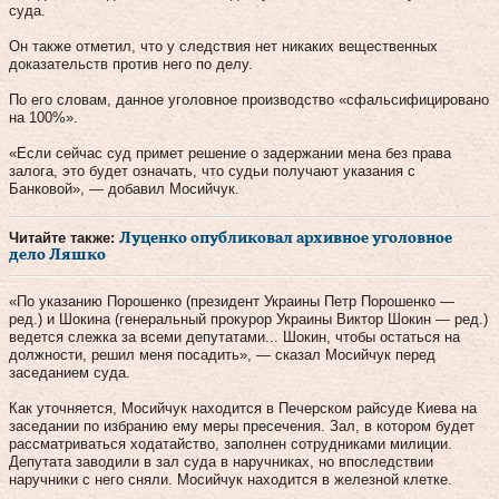
суда.
Он также отметил, что у следствия нет никаких вещественных
доказательств против него по делу.
По его словам, данное уголовное производство «сфальсифицировано
на 100%».
«Если сейчас суд примет решение о задержании мена без права
залога, это будет означать, что судьи получают указания с
Банковой», — добавил Мосийчук.
Читайте также:
Луценко опубликовал архивное уголовное
дело Ляшко
«По указанию Порошенко (президент Украины Петр Порошенко —
ред.) и Шокина (генеральный прокурор Украины Виктор Шокин — ред.)
ведется слежка за всеми депутатами... Шокин, чтобы остаться на
должности, решил меня посадить», — сказал Мосийчук перед
заседанием суда.
Как уточняется, Мосийчук находится в Печерском райсуде Киева на
заседании по избранию ему меры пресечения. Зал, в котором будет
рассматриваться ходатайство, заполнен сотрудниками милиции.
Депутата заводили в зал суда в наручниках, но впоследствии
наручники с него сняли. Мосийчук находится в железной клетке.