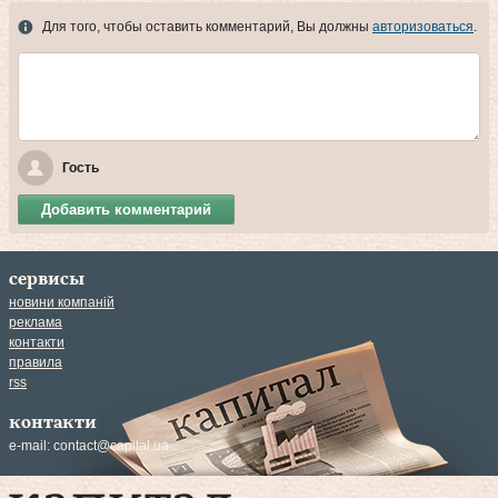
Для того, чтобы оставить комментарий, Вы должны
авторизоваться
.
Гость
Добавить комментарий
сервисы
новини компаній
реклама
контакти
правила
rss
контакти
e-mail:
contact@capital.ua