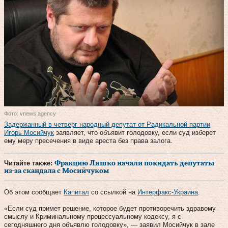
Фото: vnews.agency
Задержанный в четверг народный депутат от Радикальной партии
Игорь Мосийчук
заявляет, что объявит голодовку, если суд изберет
ему меру пресечения в виде ареста без права залога.
Читайте также:
Фракцию Ляшко начали покидать депутаты
из-за скандала с Мосийчуком
Об этом сообщает
Капитал
со ссылкой на
Интерфакс-Украина
.
«Если суд примет решение, которое будет противоречить здравому
смыслу и Криминальному процессуальному кодексу, я с
сегодняшнего дня объявлю голодовку», — заявил Мосийчук в зале