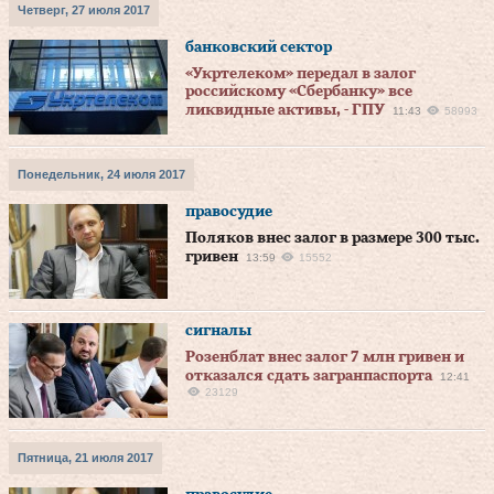
Четверг, 27 июля 2017
банковский сектор
«Укртелеком» передал в залог
российскому «Сбербанку» все
ликвидные активы, - ГПУ
11:43
58993
Понедельник, 24 июля 2017
правосудие
Поляков внес залог в размере 300 тыс.
гривен
13:59
15552
сигналы
Розенблат внес залог 7 млн гривен и
отказался сдать загранпаспорта
12:41
23129
Пятница, 21 июля 2017