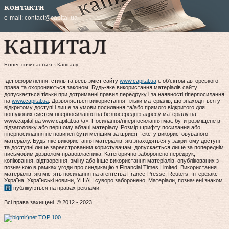
контакти
e-mail:
contact@capital.ua
Бізнес починається з Капіталу
Ідеї оформлення, стиль та весь зміст сайту
www.capital.ua
є об'єктом авторського
права та охороняються законом. Будь-яке використання матеріалів сайту
допускається тільки при дотриманні правил передруку і за наявності гіперпосилання
на
www.capital.ua
. Дозволяється використання тільки матеріалів, що знаходяться у
відкритому доступі і лише за умови посилання та/або прямого відкритого для
пошукових систем гіперпосилання на безпосередню адресу матеріалу на
www.capital.ua www.capital.ua /a>. Посилання/гіперпосилання має бути розміщене в
підзаголовку або першому абзаці матеріалу. Розмір шрифту посилання або
гіперпосилання не повинен бути меншим за шрифт тексту використовуваного
матеріалу. Будь-яке використання матеріалів, які знаходяться у закритому доступі
та доступні лише зареєстрованим користувачам, допускається лише за попереднім
письмовим дозволом правовласника. Категорично заборонено передрук,
копіювання, відтворення, зміну або інше використання матеріалів, опублікованих з
позначкою в рамках угоди про синдикацію з Financial Times Limited. Використання
матеріалів, які містять посилання на агентства France-Presse, Reuters, Інтерфакс-
Україна, Українські новини, УНІАН суворо заборонено. Матеріали, позначені знаком
публікуються на правах реклами.
Всі права захищені. © 2012 - 2023