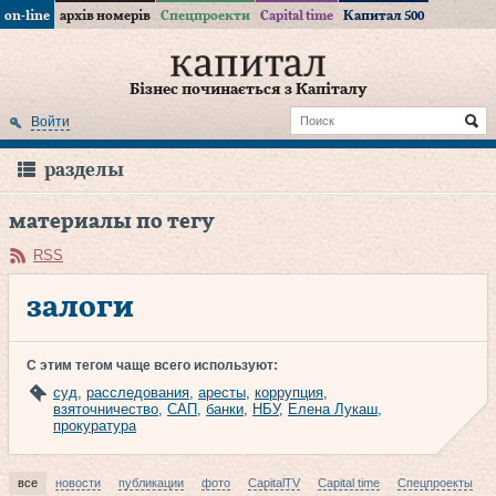
on-line
архів номерів
Спецпроекти
Capital time
Капитал 500
Бізнес починається з Капіталу
Войти
разделы
материалы по тегу
RSS
залоги
С этим тегом чаще всего используют:
суд
,
расследования
,
аресты
,
коррупция
,
взяточничество
,
САП
,
банки
,
НБУ
,
Елена Лукаш
,
прокуратура
все
новости
публикации
фото
CapitalTV
Capital time
Спецпроекты