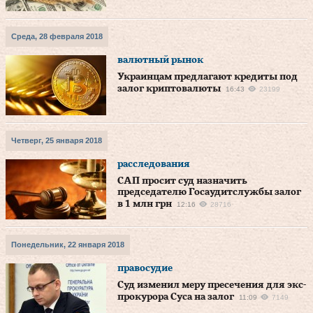
Среда, 28 февраля 2018
валютный рынок
Украинцам предлагают кредиты под
залог криптовалюты
16:43
23199
Четверг, 25 января 2018
расследования
САП просит суд назначить
председателю Госаудитслужбы залог
в 1 млн грн
12:16
28716
Понедельник, 22 января 2018
правосудие
Суд изменил меру пресечения для экс-
прокурора Суса на залог
11:09
7149