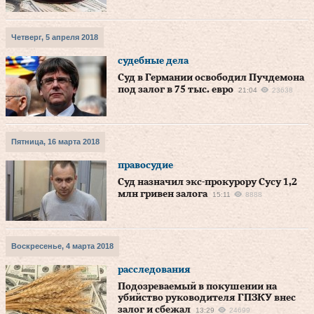
Четверг, 5 апреля 2018
судебные дела
Суд в Германии освободил Пучдемона
под залог в 75 тыс. евро
21:04
23638
Пятница, 16 марта 2018
правосудие
Суд назначил экс-прокурору Сусу 1,2
млн гривен залога
15:11
8888
Воскресенье, 4 марта 2018
расследования
Подозреваемый в покушении на
убийство руководителя ГПЗКУ внес
залог и сбежал
13:29
24699