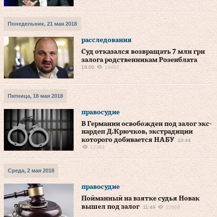
Понедельник, 21 мая 2018
расследования
Суд отказался возвращать 7 млн грн
залога родственникам Розенблата
18:00
18462
Пятница, 18 мая 2018
правосудие
В Германии освобожден под залог экс-
нардеп Д.Крючков, экстрадиции
которого добивается НАБУ
10:44
12383
Среда, 2 мая 2018
правосудие
Пойманный на взятке судья Новак
вышел под залог
11:49
12668