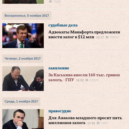
7529
Воскресенье, 5 ноября 2017
судебные дела
Адвокаты Манафорта предложили
внести залог в $12 млн
10:17
20555
Четверг, 2 ноября 2017
заявление
За Каськива внесли 160 тыс. гривен
залога, - ГПУ
16:20
17970
Среда, 1 ноября 2017
правосудие
Для Авакова-младшего просят пять
миллионов залога
12:33
7447