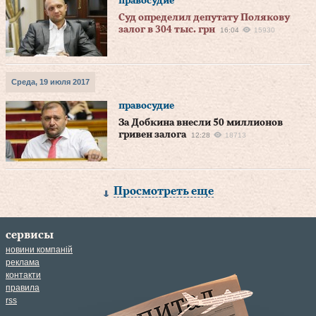
правосудие
Суд определил депутату Полякову
залог в 304 тыс. грн
16:04
15930
Среда, 19 июля 2017
правосудие
За Добкина внесли 50 миллионов
гривен залога
12:28
18713
Просмотреть еще
сервисы
новини компаній
реклама
контакти
правила
rss