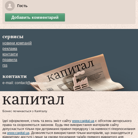
Гость
Добавить комментарий
сервисы
новини компаній
реклама
контакти
правила
rss
контакти
e-mail:
contact@capital.ua
Бізнес починається з Капіталу
Ідеї оформлення, стиль та весь зміст сайту
www.capital.ua
є об'єктом авторського
права та охороняються законом. Будь-яке використання матеріалів сайту
допускається тільки при дотриманні правил передруку і за наявності гіперпосилання
на
www.capital.ua
. Дозволяється використання тільки матеріалів, що знаходяться у
відкритому доступі і лише за умови посилання та/або прямого відкритого для