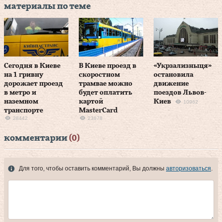
материалы по теме
Сегодня в Киеве
В Киеве проезд в
«Укрзализныця»
на 1 гривну
скоростном
остановила
дорожает проезд
трамвае можно
движение
в метро и
будет оплатить
поездов Львов-
наземном
картой
Киев
10962
транспорте
MasterCard
28442
23878
комментарии
(0)
Для того, чтобы оставить комментарий, Вы должны
авторизоваться
.