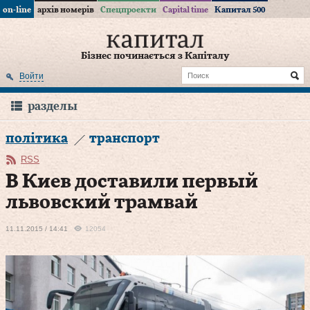
on-line
архів номерів
Спецпроекти
Capital time
Капитал 500
Бізнес починається з Капіталу
Войти
разделы
політика
транспорт
RSS
В Киев доставили первый
львовский трамвай
11.11.2015 / 14:41
12054