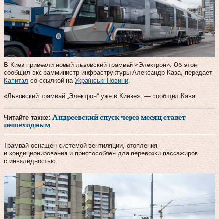
В Киев привезли новый львовский трамвай «Электрон». Об этом
сообщил экс-замминистр инфраструктуры Александр Кава, передает
Капитал
со ссылкой на
Українські Новини
.
«Львовский трамвай „Электрон“ уже в Киеве», — сообщил Кава.
Читайте также:
Андреевский спуск через месяц станет
пешеходным
Трамвай оснащен системой вентиляции, отопления
и кондиционирования и приспособлен для перевозки пассажиров
с инвалидностью.