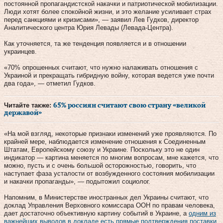
постоянной пропагандистской накачки и патриотической мобилизации.
Люди хотят более спокойной жизни, и это желание усиливает страх
перед санкциями и кризисами», — заявил Лев Гудков, директор
Аналитического центра Юрия Левады (Левада-Центра).
Как уточняется, та же тенденция появляется и в отношении
украинцев.
«70% опрошенных считают, что нужно налаживать отношения с
Украиной и прекращать гибридную войну, которая ведется уже почти
два года», — отметил Гудков.
Читайте также:
65% россиян считают свою страну «великой
державой»
«На мой взгляд, некоторые признаки изменений уже проявляются. По
крайней мере, наблюдается изменение отношения к Соединенным
Штатам, Европейскому союзу и Украине. Поскольку это не один
индикатор — картина меняется по многим вопросам, мне кажется, что
можно, пусть и с очень большой осторожностью, говорить, что
наступает фаза усталости от возбужденного состояния мобилизации
и накачки пропаганды», — подытожил социолог.
Напомним, в Министерстве иностранных дел Украины считают, что
доклад Управления Верховного комиссара ООН по правам человека,
дает достаточно объективную картину событий в Украине, а
одним из
важнейших выводов в докладе есть прямые подтверждения поставки