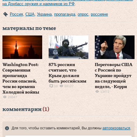
на Донбасс оружия и наемников из РФ
.
Россия
,
США
,
Украина
,
пропаганда
,
опрос
,
россияне
материалы по теме
Washington Post:
87% россиян
Переговоры США
Современная
считают, что
с Россией по
пропаганда
Крым должен
Украине пройдут
России опасней,
быть российским
на следующей
10
66127
чем во времена
неделе, - Керри
13472
Холодной войны
20047
комментарии
(1)
Для того, чтобы оставить комментарий, Вы должны
авторизоваться
.