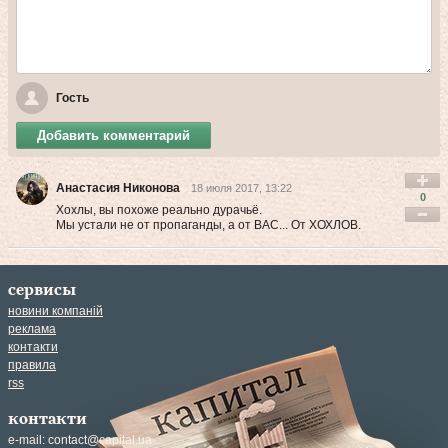
Гость
Добавить комментарий
Анастасия Никонова
18 июля 2017, 13:22
0
Хохлы, вы похоже реально дурачьё.
Мы устали не от пропаганды, а от ВАС... От ХОХЛОВ.
сервисы
новини компаній
реклама
контакти
правила
rss
контакти
e-mail:
contact@capital.ua