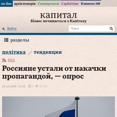
on-line
архів номерів
Спецпроекти
Capital time
Капитал 500
Бізнес починається з Капіталу
Войти
разделы
політика
тенденции
RSS
Россияне устали от накачки
пропагандой, — опрос
10.12.2015 / 12:42
1
31559