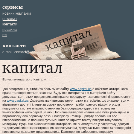
сервисы
новини компаній
реклама
контакти
правила
rss
контакти
e-mail:
contact@capital.ua
Бізнес починається з Капіталу
Ідеї оформлення, стиль та весь зміст сайту
www.capital.ua
є об'єктом авторського
права та охороняються законом. Будь-яке використання матеріалів сайту
допускається тільки при дотриманні правил передруку і за наявності гіперпосилання
на
www.capital.ua
. Дозволяється використання тільки матеріалів, що знаходяться у
відкритому доступі і лише за умови посилання та/або прямого відкритого для
пошукових систем гіперпосилання на безпосередню адресу матеріалу на
www.capital.ua www.capital.ua /a>. Посилання/гіперпосилання має бути розміщене в
підзаголовку або першому абзаці матеріалу. Розмір шрифту посилання або
гіперпосилання не повинен бути меншим за шрифт тексту використовуваного
матеріалу. Будь-яке використання матеріалів, які знаходяться у закритому доступі
та доступні лише зареєстрованим користувачам, допускається лише за попереднім
письмовим дозволом правовласника. Категорично заборонено передрук,