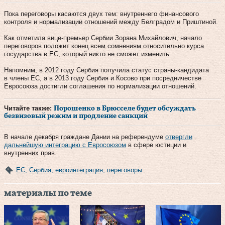
Пока переговоры касаются двух тем: внутреннего финансового
контроля и нормализации отношений между Белградом и Приштиной.
Как отметила вице-премьер Сербии Зорана Михайлович, начало
переговоров положит конец всем сомнениям относительно курса
государства в ЕС, который никто не сможет изменить.
Напомним, в 2012 году Сербия получила статус страны-кандидата
в члены ЕС, а в 2013 году Сербия и Косово при посредничестве
Евросоюза достигли соглашения по нормализации отношений.
Читайте также:
Порошенко в Брюсселе будет обсуждать
безвизовый режим и продление санкций
В начале декабря граждане Дании на референдуме
отвергли
дальнейшую интеграцию с Евросоюзом
в сфере юстиции и
внутренних прав.
ЕС
,
Сербия
,
евроинтеграция
,
переговоры
материалы по теме