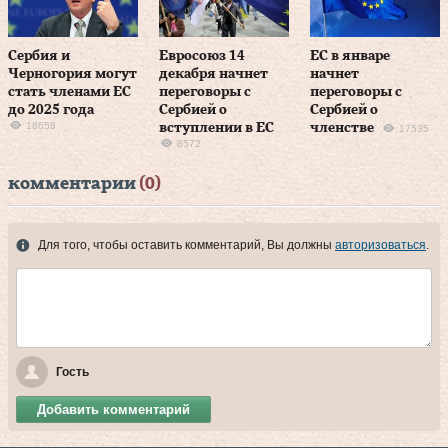
Сербия и
Евросоюз 14
ЕС в январе
Черногория могут
декабря начнет
начнет
стать членами ЕС
переговоры с
переговоры с
до 2025 года
Сербией о
Сербией о
18658
вступлении в ЕС
членстве
17535
8572
комментарии
(0)
Для того, чтобы оставить комментарий, Вы должны
авторизоваться
.
Гость
Добавить комментарий