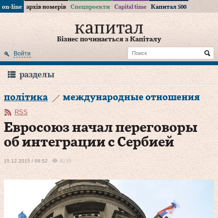
on-line
архів номерів
Спецпроекти
Capital time
Капитал 500
Бізнес починається з Капіталу
Войти
разделы
політика
международные отношения
RSS
Евросоюз начал переговоры
об интеграции с Сербией
15.12.2015 / 08:52
8135