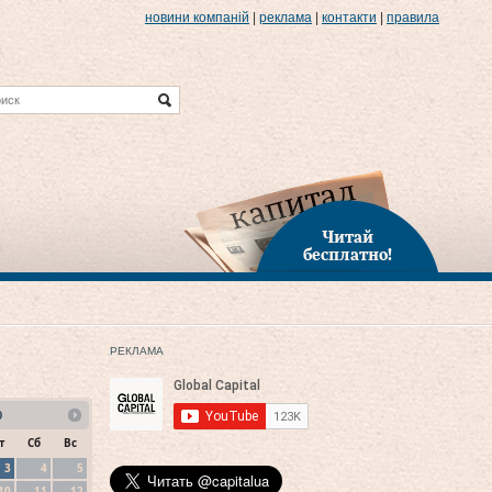
новини компаній
|
реклама
|
контакти
|
правила
Читай
бесплатно!
РЕКЛАМА
0
т
Сб
Вс
3
4
5
10
11
12