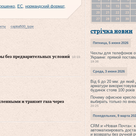
13
14
15
16
рошенко
,
ЕС
,
нормандский формат
,
20
21
22
23
27
28
29
30
екты
capital500_type
стрічка новин
Пятница, 5 июня 2026
Чехлы для телефонов о
ы без предварительных условий
Украине: прямой постав
10:10
19:36
Среда, 3 июня 2026
Від 6 до 20 мм: де який
арматури використовува
будинок стояв 100 років
Почему офисное кресло
выбирать только по вне
ленными и транзит газа через
20:25
Понедельник, 9 марта 20
CRM и «Новая Почта»: к
автоматизировать доста
и возвраты без ручной 