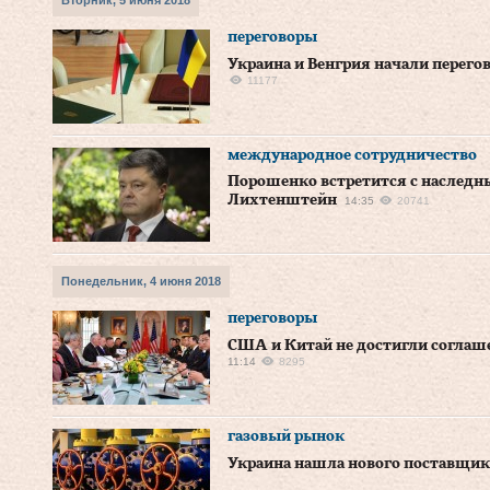
Вторник, 5 июня 2018
переговоры
Украина и Венгрия начали перего
11177
международное сотрудничество
Порошенко встретится с наслед
Лихтенштейн
14:35
20741
Понедельник, 4 июня 2018
переговоры
США и Китай не достигли соглаш
11:14
8295
газовый рынок
Украина нашла нового поставщика