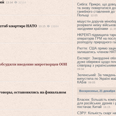
рий
13:34
32114
Сибіга: Прикро, що дово
та знову повертатися до
ганебного ставлення до 
Польщі
12:05
мішустін доручів міноб
розірвати низку військов
 штаб-квартире НАТО
10:15
23894
західними країнами
11:3
НКРЕКП підвищила тар
операторів ГРМ на послу
розподілу природного га
Рютте: США прямо зацік
залишатись членом НА
Експерт: Закордонні обо
дуже обережні щодо поч
обсудили введение миротворцев ООН
співпраці з українським
09:34
Зеленський: За тиждень
випустила по Україні ма
КАБів
09:05
Воскресенье, 21 декабря 
говоры, остановились на финальном
Власюк: Більшість ком
для російських дронів і 
постачає Китай
16:15
СЗРУ: Кількість скарг н