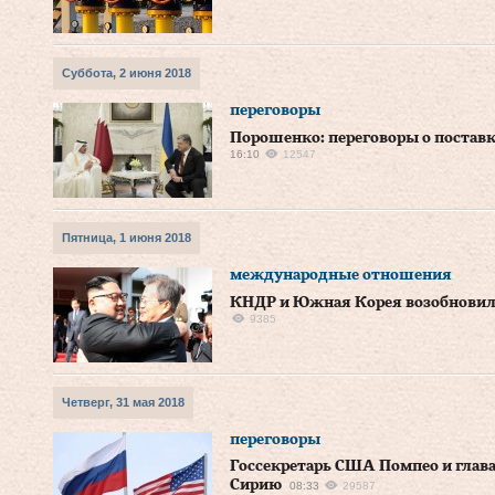
Суббота, 2 июня 2018
переговоры
Порошенко: переговоры о поставк
16:10
12547
Пятница, 1 июня 2018
международные отношения
КНДР и Южная Корея возобновил
9385
Четверг, 31 мая 2018
переговоры
Госсекретарь США Помпео и глав
Сирию
08:33
29587