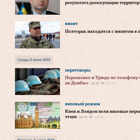
результата деоккупации террито
визит
Полторак находится с визитом в
Среда, 6 июня 2018
переговоры
Порошенко и Трюдо по телефону 
на Донбасс
18:22
30728
визовый режим
Киев и Лондон вели визовые пере
этапе
18:04
23979