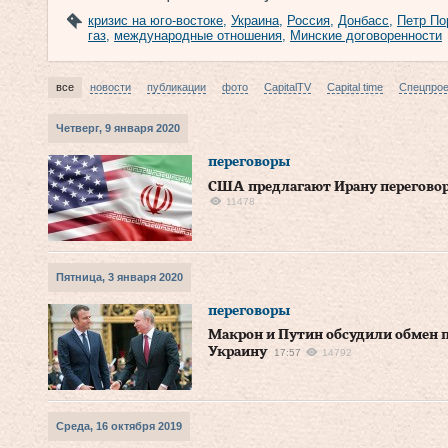
кризис на юго-востоке
,
Украина
,
Россия
,
Донбасс
,
Петр По
газ
,
международные отношения
,
Минские договоренности
все
новости
публикации
фото
CapitalTV
Capital time
Спецпро
Четверг, 9 января 2020
переговоры
США предлагают Ирану переговор
11478
Пятница, 3 января 2020
переговоры
Макрон и Путин обсудили обмен п
Украину
17:57
14792
Среда, 16 октября 2019