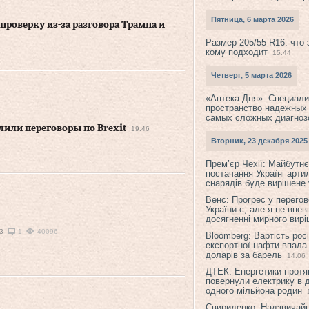
Пятница, 6 марта 2026
роверку из-за разговора Трампа и
Размер 205/55 R16: что 
кому подходит
15:44
Четверг, 5 марта 2026
«Аптека Дня»: Специал
пространство надежных
самых сложных диагноз
лили переговоры по Brexit
19:46
Вторник, 23 декабря 2025
Прем’єр Чехії: Майбутнє 
постачання Україні арти
снарядів буде вирішене у
Венс: Прогрес у перего
України є, але я не впев
досягненні мирного вир
3
1
40096
Bloomberg: Вартість рос
експортної нафти впала
доларів за барель
14:06
ДТЕК: Енергетики протя
повернули електрику в 
одного мільйона родин
Свириденко: Надзвичай