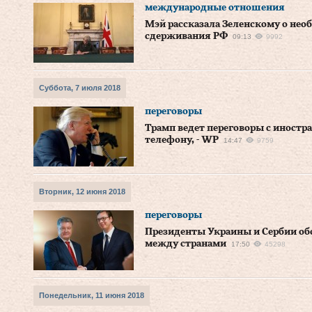
международные отношения
Мэй рассказала Зеленскому о нео
сдерживания РФ
09:13
9992
Суббота, 7 июля 2018
переговоры
Трамп ведет переговоры с иност
телефону, - WP
14:47
9759
Вторник, 12 июня 2018
переговоры
Президенты Украины и Сербии об
между странами
17:50
45298
Понедельник, 11 июня 2018