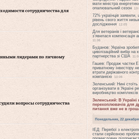
мати міністра енергетик
опалювальний сезон
13
бходимости сотрудничества для
72% українців заявили,
рівень свого життя низьк
дослідження
12:05
Для ветеранів і ветерано
з’явилася компенсація а
11:36
Буданов: Україна зроби
цивілізаційний вибір на 
партнерства зі США
11:0
ранными лидерами по личному
Гашев: Продаж частки 
приватному інвестору н
втрати державного конт
компанією
10:06
Зеленський: Нині стоїть
організувати в Україні р
виробництво комплексі
Зеленський: В Україні
судили вопросы сотрудничества
перехоплювачів для др
питання вже не в грош
Понедельник, 22 декабря
ІЕД: Перебої з електро
стали серйозною пробл
промислових підприємст