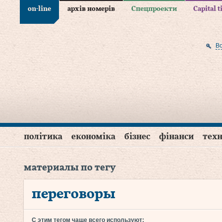
on-line
архів номерів
Спецпроекти
Capital 
В
політика
економіка
бізнес
фінанси
техн
материалы по тегу
переговоры
С этим тегом чаще всего используют: