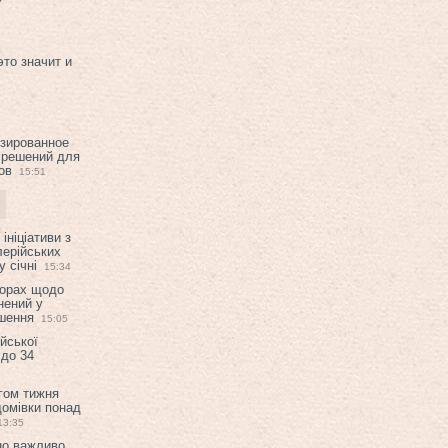
это значит и
изированное
 решений для
ов
15:51
ініціативи з
лерійських
 січні
15:34
ворах щодо
нений у
ішення
15:05
ійської
 до 34
гом тижня
домівки понад
13:35
но важливо