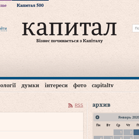
time
Капитал 500
ойти
Бізнес починається з Капіталу
ології
думки
інтереси
фото
capitaltv
архив
RSS
Январь
202
Пн
Вт
Ср
Чт
П
1
2
6
7
8
9