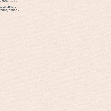
на 60%
13:10
 державного
топад склали