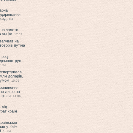
абна
подарювання
озділів
 на золото
а унцію
17:02
еагував на
оворів путіна
 році
 демонструє
5:34
експортувала
млн доларів,
мумом
15:05
припинення
 не лише на
ується
14:06
 від
рат країн
країнської
ією у 25%
й
13:04