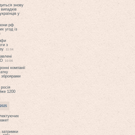
диться знову
 випадків
українців у
орони рф
их угод із
6
ифи
ги з
зу
11:04
авлені
ТО
10:06
ронні компанії
атку
и зброярами
 росія
йже 1200
2025
плектуючих
ракет
а затримки