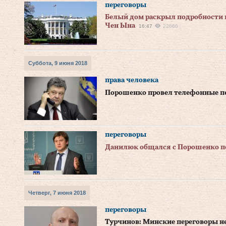
переговоры
Белый дом раскрыл подробности 
Чен Ына
16:47
22666
Суббота, 9 июня 2018
права человека
Порошенко провел телефонные п
переговоры
Данилюк общался с Порошенко п
Четверг, 7 июня 2018
переговоры
Турчинов: Минские переговоры н