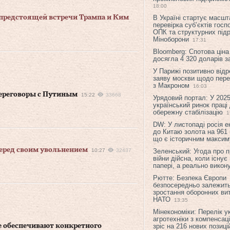
18:00
предстоящей встречи Трампа и Ким
В Україні стартує масшт
перевірка суб’єктів гос
ОПК та структурних підр
Міноборони
17:31
Bloomberg: Спотова ціна
досягла 4 320 доларів з
У Парижі позитивно відр
заяву москви щодо перег
з Макроном
16:03
ереговоры с Путиным
15:22
33668
Урядовий портал: У 2025
український ринок праці
обережну стабілізацію
1
DW: У листопаді росія 
до Китаю золота на 961 
що є історичним макси
еред своим увольнением
10:27
32437
Зеленський: Угода про 
війни дійсна, коли існує
папері, а реально викон
Рютте: Безпека Європи
безпосередньо залежить
зростання оборонних вит
НАТО
13:35
Мінекономіки: Перелік у
агротехніки з компенсац
е обеспечивают конкретного
зріс на 216 нових позиці