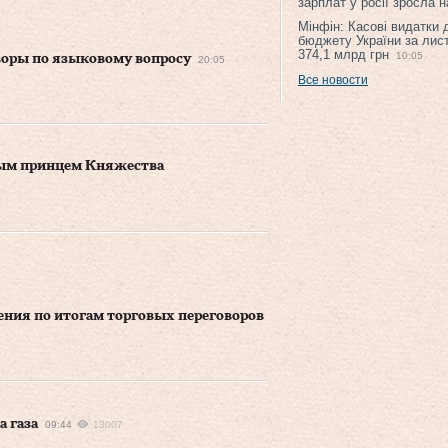
зарплат у росії зросла 
Мінфін: Касові видатки
бюджету України за лис
374,1 млрд грн
10:05
воры по языковому вопросу
20:05
Все новости
ным принцем Княжества
ения по итогам торговых переговоров
 газа
09:44
13007