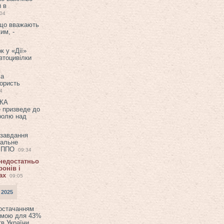
и в
:04
 що вважають
им, -
к у «Дії»
втоцивілки
ла
користь
4
ЕКА
е призведе до
ролю над
 завдання
еальне
в ППО
09:34
 недостатньо
онів і
ах
09:05
 2025
постачанням
емою для 43%
в України