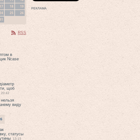
17
18
19
РЕКЛАМА
24
25
26
31
RSS
птом в
щик Ncase
 діаметр
ти, щоб
20:42
 нельзя
шнему виду
26
ак
вку, статусы
рутины
13:15