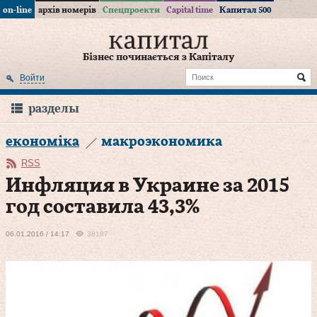
on-line
архів номерів
Спецпроекти
Capital time
Капитал 500
Бізнес починається з Капіталу
Войти
разделы
економіка
макроэкономика
RSS
Инфляция в Украине за 2015
год составила 43,3%
06.01.2016 / 14:17
38187