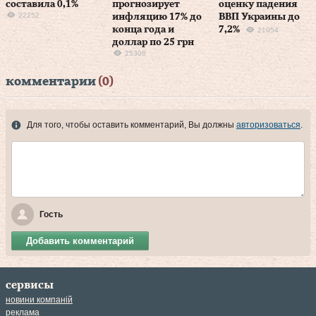
составила 0,1%
прогнозирует
оценку падения
22252
инфляцию 17% до
ВВП Украины до
конца года и
7,2%
21054
доллар по 25 грн
25308
комментарии
(0)
Для того, чтобы оставить комментарий, Вы должны
авторизоваться
.
Гость
Добавить комментарий
сервисы
новини компаній
реклама