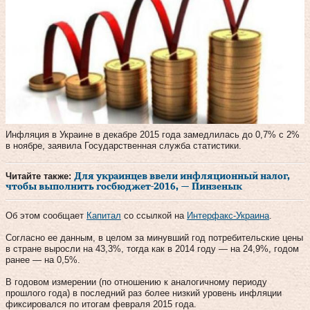
Инфляция в Украине в декабре 2015 года замедлилась до 0,7% с 2%
в ноябре, заявила Государственная служба статистики.
Читайте также:
Для украинцев ввели инфляционный налог,
чтобы выполнить госбюджет-2016, — Пинзенык
Об этом сообщает
Капитал
со ссылкой на
Интерфакс-Украина
.
Согласно ее данным, в целом за минувший год потребительские цены
в стране выросли на 43,3%, тогда как в 2014 году — на 24,9%, годом
ранее — на 0,5%.
В годовом измерении (по отношению к аналогичному периоду
прошлого года) в последний раз более низкий уровень инфляции
фиксировался по итогам февраля 2015 года.