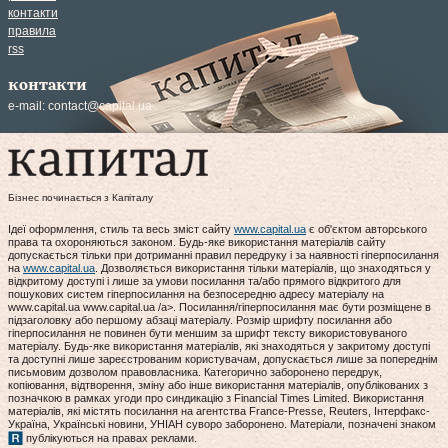
контакти
правила
rss
контакти
e-mail:
contact@capital.ua
Бізнес починається з Капіталу
Ідеї оформлення, стиль та весь зміст сайту
www.capital.ua
є об'єктом авторського
права та охороняються законом. Будь-яке використання матеріалів сайту
допускається тільки при дотриманні правил передруку і за наявності гіперпосилання
на
www.capital.ua
. Дозволяється використання тільки матеріалів, що знаходяться у
відкритому доступі і лише за умови посилання та/або прямого відкритого для
пошукових систем гіперпосилання на безпосередню адресу матеріалу на
www.capital.ua www.capital.ua /a>. Посилання/гіперпосилання має бути розміщене в
підзаголовку або першому абзаці матеріалу. Розмір шрифту посилання або
гіперпосилання не повинен бути меншим за шрифт тексту використовуваного
матеріалу. Будь-яке використання матеріалів, які знаходяться у закритому доступі
та доступні лише зареєстрованим користувачам, допускається лише за попереднім
письмовим дозволом правовласника. Категорично заборонено передрук,
копіювання, відтворення, зміну або інше використання матеріалів, опублікованих з
позначкою в рамках угоди про синдикацію з Financial Times Limited. Використання
матеріалів, які містять посилання на агентства France-Presse, Reuters, Інтерфакс-
Україна, Українські новини, УНІАН суворо заборонено. Матеріали, позначені знаком
публікуються на правах реклами.