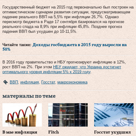
Государственный бюджет на 2015 год первоначально был построен на
оптимистическом сценарии развития ситуации, предусматривающем
падение реального ВВП на 5,5% при инфляции 26,7%. Однако
пересмотр бюджета в Раде 17 сентября базировался на прогнозе
реального спада на 8,9% при инфляции 45,8%. Позднее прогноз
падения ВВП был ухудшен до 10-11,5%.
Читайте также:
Доходы госбюджета в 2015 году выросли на
50%
В 2016 году правительство и НБУ прогнозируют инфляцию в 12%,
рост ВВП на 2%. При этом
НБУ ожидает, что Украина достигнет
оптимального уровня инфляции 5% к 2019 году
.
ВВП
,
инфляция
,
Госстат
,
макроэкономика
материалы по теме
В мае инфляция
Fitch
Госстат ухудшил