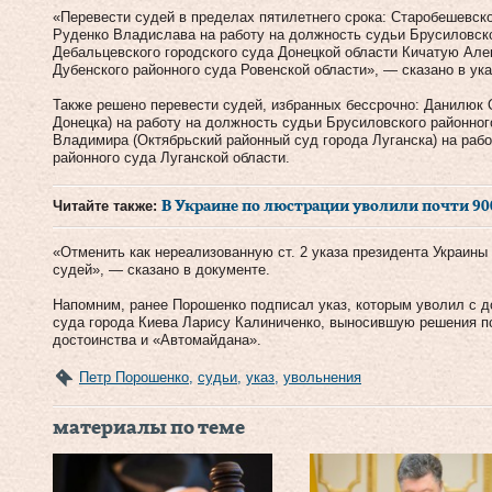
«Перевести судей в пределах пятилетнего срока: Старобешевско
Руденко Владислава на работу на должность судьи Брусиловско
Дебальцевского городского суда Донецкой области Кичатую Але
Дубенского районного суда Ровенской области», — сказано в ука
Также решено перевести судей, избранных бессрочно: Данилюк 
Донецка) на работу на должность судьи Брусиловского районног
Владимира (Октябрьский районный суд города Луганска) на раб
районного суда Луганской области.
Читайте также:
В Украине по люстрации уволили почти 9
«Отменить как нереализованную ст. 2 указа президента Украины 
судей», — сказано в документе.
Напомним, ранее Порошенко подписал указ, которым уволил с д
суда города Киева Ларису Калиниченко, выносившую решения п
достоинства и «Автомайдана».
Петр Порошенко
,
судьи
,
указ
,
увольнения
материалы по теме