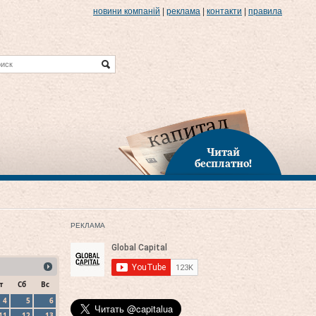
новини компаній
|
реклама
|
контакти
|
правила
Читай
бесплатно!
РЕКЛАМА
т
Сб
Вс
4
5
6
11
12
13