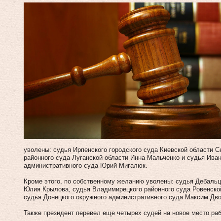
уволены: судья Ирпенского городского суда Киевской области С
районного суда Луганской области Инна Мальченко и судья Ива
административного суда Юрий Мигалюк.
Кроме этого, по собственному желанию уволены: судья Дебальц
Юлия Крылова, судья Владимирецкого районного суда Ровенско
судья Донецкого окружного административного суда Максим Дво
Также президент перевел еще четырех судей на новое место раб