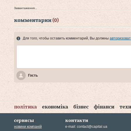
Завантаження...
комментарии
(0)
Для того, чтобы оставить комментарий, Вы должны
авторизоват
Гость
політика
економіка
бізнес
фінанси
техн
сервисы
контакти
новини компаній
e-mail:
contact@capital.ua