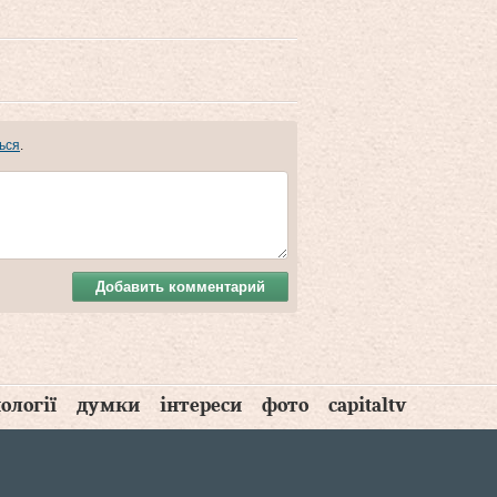
ься
.
Добавить комментарий
ології
думки
інтереси
фото
capitaltv