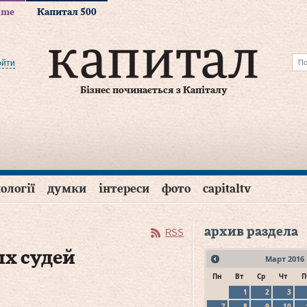
time
Капитал 500
ойти
Бізнес починається з Капіталу
ології
думки
інтереси
фото
capitaltv
архив раздела
RSS
х судей
Март
2016
Пн
Вт
Ср
Чт
П
1
2
3
7
8
9
10