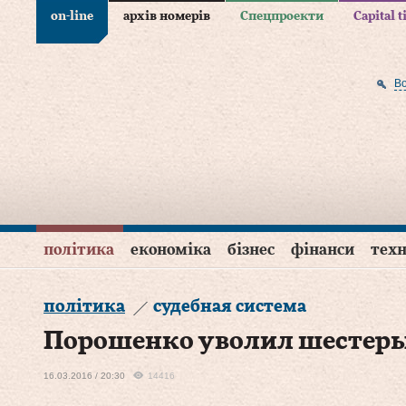
on-line
архів номерів
Спецпроекти
Capital 
В
політика
економіка
бізнес
фінанси
техн
політика
судебная система
Порошенко уволил шестеры
16.03.2016 / 20:30
14416