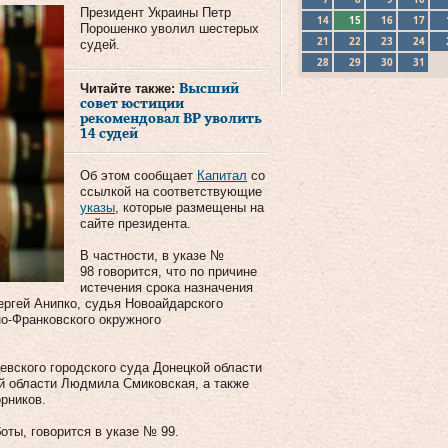
Президент Украины Петр
14
15
16
17
Порошенко уволил шестерых
21
22
23
24
судей.
28
29
30
31
Читайте также:
Высший
совет юстиции
рекомендовал ВР уволить
14 судей
Об этом сообщает
Капитал
со
ссылкой на соответствующие
указы
, которые размещены на
сайте президента.
В частности, в указе №
98 говорится, что по причине
истечения срока назначения
ергей Анипко, судья Новоайдарского
но-Франковского окружного
евского городского суда Донецкой области
й области Людмила Смиковская, а также
рников.
оты, говорится в указе № 99.