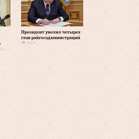
Президент уволил четырех
глав райгосадминистраций
36170
в
614