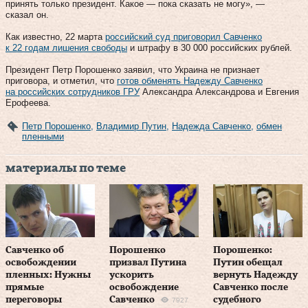
принять только президент. Какое — пока сказать не могу», —
сказал он.
Как известно, 22 марта
российский суд приговорил Савченко
к 22 годам лишения свободы
и штрафу в 30 000 российских рублей.
Президент Петр Порошенко заявил, что Украина не признает
приговора, и отметил, что
готов обменять Надежду Савченко
на российских сотрудников ГРУ
Александра Александрова и Евгения
Ерофеева.
Петр Порошенко
,
Владимир Путин
,
Надежда Савченко
,
обмен
пленными
материалы по теме
Савченко об
Порошенко
Порошенко:
освобождении
призвал Путина
Путин обещал
пленных: Нужны
ускорить
вернуть Надежду
прямые
освобождение
Савченко после
переговоры
Савченко
судебного
7927