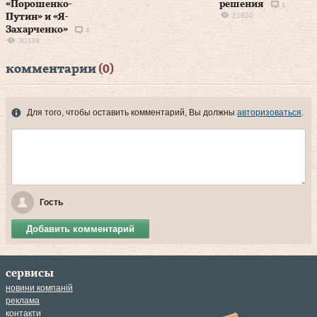
«Порошенко-
решения
1
21920
Путин» и «Я-
Захарченко»
4
30339
комментарии
(0)
Для того, чтобы оставить комментарий, Вы должны
авторизоваться
.
Гость
Добавить комментарий
сервисы
новини компаній
реклама
контакти