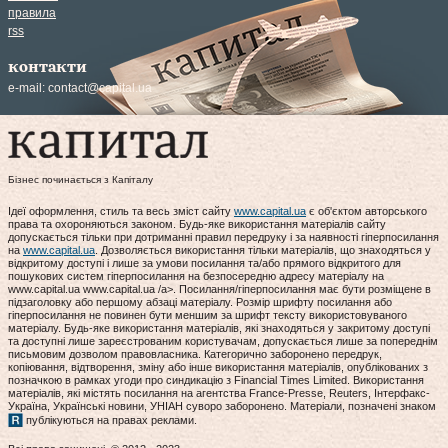
правила
rss
контакти
e-mail:
contact@capital.ua
Бізнес починається з Капіталу
Ідеї оформлення, стиль та весь зміст сайту
www.capital.ua
є об'єктом авторського
права та охороняються законом. Будь-яке використання матеріалів сайту
допускається тільки при дотриманні правил передруку і за наявності гіперпосилання
на
www.capital.ua
. Дозволяється використання тільки матеріалів, що знаходяться у
відкритому доступі і лише за умови посилання та/або прямого відкритого для
пошукових систем гіперпосилання на безпосередню адресу матеріалу на
www.capital.ua www.capital.ua /a>. Посилання/гіперпосилання має бути розміщене в
підзаголовку або першому абзаці матеріалу. Розмір шрифту посилання або
гіперпосилання не повинен бути меншим за шрифт тексту використовуваного
матеріалу. Будь-яке використання матеріалів, які знаходяться у закритому доступі
та доступні лише зареєстрованим користувачам, допускається лише за попереднім
письмовим дозволом правовласника. Категорично заборонено передрук,
копіювання, відтворення, зміну або інше використання матеріалів, опублікованих з
позначкою в рамках угоди про синдикацію з Financial Times Limited. Використання
матеріалів, які містять посилання на агентства France-Presse, Reuters, Інтерфакс-
Україна, Українські новини, УНІАН суворо заборонено. Матеріали, позначені знаком
публікуються на правах реклами.