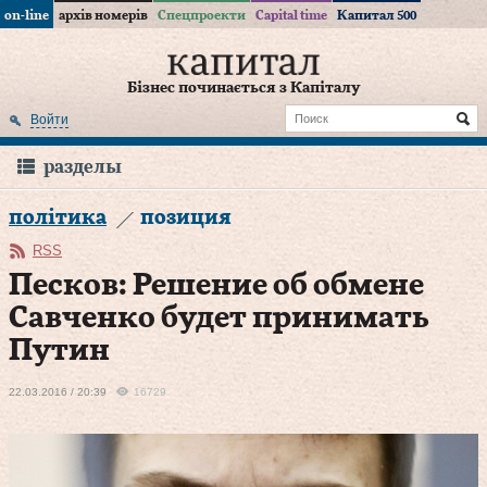
on-line
архів номерів
Спецпроекти
Capital time
Капитал 500
Бізнес починається з Капіталу
Войти
разделы
політика
позиция
RSS
Песков: Решение об обмене
Савченко будет принимать
Путин
22.03.2016 / 20:39
16729