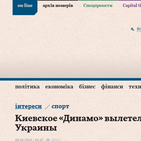
on-line
архів номерів
Спецпроекти
Capital 
В
політика
економіка
бізнес
фінанси
техн
інтереси
спорт
Киевское «Динамо» вылетел
Украины
06.04.2016 / 20:47
28502