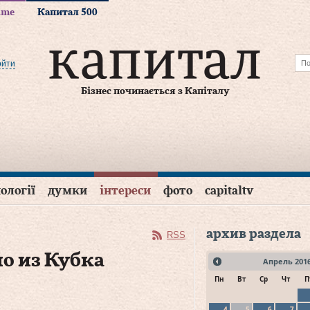
time
Капитал 500
ойти
Бізнес починається з Капіталу
ології
думки
інтереси
фото
capitaltv
архив раздела
RSS
о из Кубка
Апрель
201
Пн
Вт
Ср
Чт
П
4
5
6
7