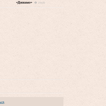
«Динамо»
29440
ься
.