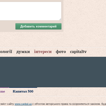
Добавить комментарий
ології
думки
інтереси
фото
capitaltv
time
Капитал 500
 зміст сайту
www.capital.ua
є об'єктом авторського права та охороняються законом. Буд