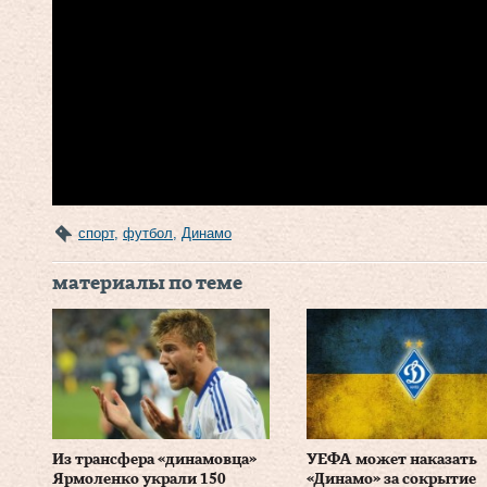
спорт
,
футбол
,
Динамо
материалы по теме
Из трансфера «динамовца»
УЕФА может наказать
Ярмоленко украли 150
«Динамо» за сокрытие