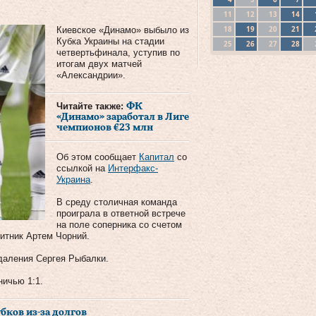
11
12
13
14
18
19
20
21
Киевское «Динамо» выбыло из
Кубка Украины на стадии
25
26
27
28
четвертьфинала, уступив по
итогам двух матчей
«Александрии».
Читайте также:
ФК
«Динамо» заработал в Лиге
чемпионов €23 млн
Об этом сообщает
Капитал
со
ссылкой на
Интерфакс-
Украина
.
В среду столичная команда
проиграла в ответной встрече
на поле соперника со счетом
щитник Артем Чорний.
даления Сергея Рыбалки.
ичью 1:1.
бков из-за долгов