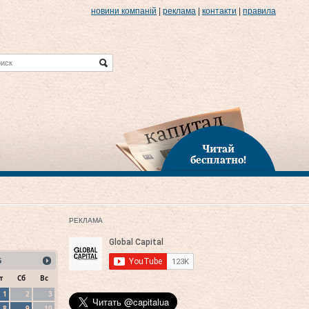
новини компаній
|
реклама
|
контакти
|
правила
Читай
бесплатно!
РЕКЛАМА
6
т
Сб
Вс
1
2
3
8
9
10