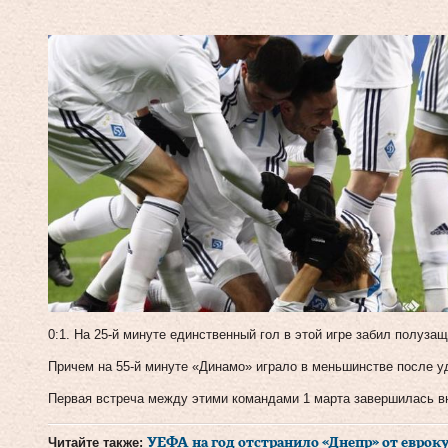
0:1. На 25-й минуте единственный гол в этой игре забил полуза
Причем на 55-й минуте «Динамо» играло в меньшинстве после у
Первая встреча между этими командами 1 марта завершилась вн
Читайте также:
УЕФА на год отстранило «Днепр» от евроку