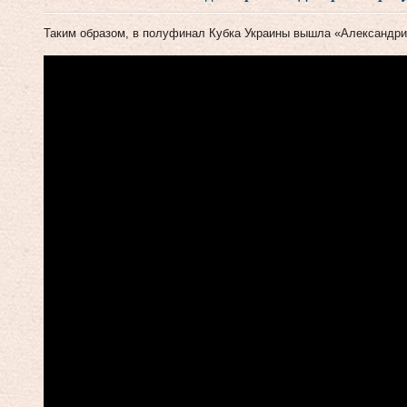
Таким образом, в полуфинал Кубка Украины вышла «Александри