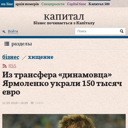
on-line
архів номерів
Спецпроекти
Capital time
Капитал 500
Бізнес починається з Капіталу
Войти
разделы
бізнес
хищение
RSS
Из трансфера «динамовца»
Ярмоленко украли 150 тысяч
евро
11.05.2018 / 18:05
24822