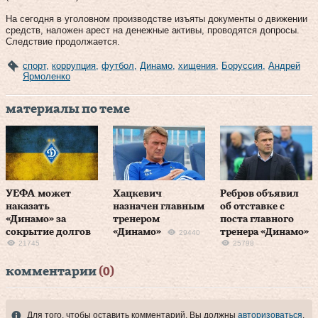
На сегодня в уголовном производстве изъяты документы о движении
средств, наложен арест на денежные активы, проводятся допросы.
Следствие продолжается.
спорт
,
коррупция
,
футбол
,
Динамо
,
хищения
,
Боруссия
,
Андрей
Ярмоленко
материалы по теме
УЕФА может
Хацкевич
Ребров объявил
наказать
назначен главным
об отставке с
«Динамо» за
тренером
поста главного
сокрытие долгов
«Динамо»
тренера «Динамо»
29440
21745
25798
комментарии
(0)
Для того, чтобы оставить комментарий, Вы должны
авторизоваться
.