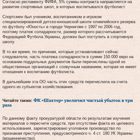
Согласно регламенту ФИФА, 5% суммы контракта направляется на
развитие спортивных школ, в которых воспитывался футболист.
Спортсмен был учеником, воспитанником и игроком
специализированной детско-юношеской школе олимпийского резерва
по футболу «Юность» в городе Чернигове с 1997 по 2006 год,
поэтому платеж солидарности, размер которого рассчитывается
Федерацией Футбола Украины, должен был поступить в спортивную
школу.
В то же время, по причинам, которые устанавливают сейчас
следователи, часть платежа солидарности в сумме 150 000 евро на
основании поддельных документов были перечислены одной из
общественных организаций с созвучным названием, которая не имеет
отношения к воспитанию футболиста.
В дальнейшем эта ОО часть этих средств перечислила на счета
одного из субъектов хозяйствования.
Читайте также:
ФК «Шахтер» увеличил чистый убыток в три
раза
По данному факту прокуратурой области по результатам изучения
материалов о пересчете средств, при отсутствии факта их целевого
использования, зарегистрировано уголовное производство по
признакам преступления, предусмотренного ч. 4 ст. 190 УК Украины
(мошенничество).