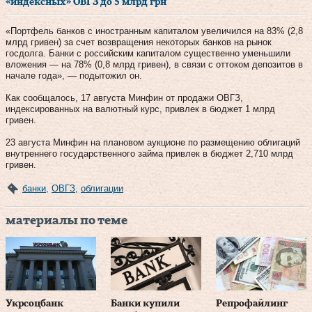
«индексных» ОВГЗ до 5 млрд грн
«Портфель банков с иностранным капиталом увеличился на 83% (2,8
млрд гривен) за счет возвращения некоторых банков на рынок
госдолга. Банки с российским капиталом существенно уменьшили
вложения — на 78% (0,8 млрд гривен), в связи с оттоком депозитов в
начале года», — подытожил он.
Как сообщалось, 17 августа Минфин от продажи ОВГЗ,
индексированных на валютный курс, привлек в бюджет 1 млрд
гривен.
23 августа Минфин на плановом аукционе по размещению облигаций
внутреннего государственного займа привлек в бюджет 2,710 млрд
гривен.
банки
,
ОВГЗ
,
облигации
материалы по теме
Укрсоцбанк
Банки купили
Репрофайлинг