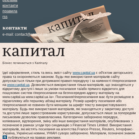
реклама
контакти
правила
rss
контакти
e-mail:
contact@capital.ua
Бізнес починається з Капіталу
Ідеї оформлення, стиль та весь зміст сайту
www.capital.ua
є об'єктом авторського
права та охороняються законом. Будь-яке використання матеріалів сайту
допускається тільки при дотриманні правил передруку і за наявності гіперпосилання
на
www.capital.ua
. Дозволяється використання тільки матеріалів, що знаходяться у
відкритому доступі і лише за умови посилання та/або прямого відкритого для
пошукових систем гіперпосилання на безпосередню адресу матеріалу на
www.capital.ua www.capital.ua /a>. Посилання/гіперпосилання має бути розміщене в
підзаголовку або першому абзаці матеріалу. Розмір шрифту посилання або
гіперпосилання не повинен бути меншим за шрифт тексту використовуваного
матеріалу. Будь-яке використання матеріалів, які знаходяться у закритому доступі
та доступні лише зареєстрованим користувачам, допускається лише за попереднім
письмовим дозволом правовласника. Категорично заборонено передрук,
копіювання, відтворення, зміну або інше використання матеріалів, опублікованих з
позначкою в рамках угоди про синдикацію з Financial Times Limited. Використання
матеріалів, які містять посилання на агентства France-Presse, Reuters, Інтерфакс-
Україна, Українські новини, УНІАН суворо заборонено. Матеріали, позначені знаком
публікуються на правах реклами.