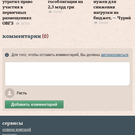
утратил право
гособлигации на
нужен для
участия в
2,3 млрд грн
снижения
26399
первичных
нагрузки на
размещениях
бюджет, — Чурий
29069
ОВГЗ
26759
комментарии
(0)
Для того, чтобы оставить комментарий, Вы должны
авторизоваться
.
Гость
Добавить комментарий
сервисы
новини компаній