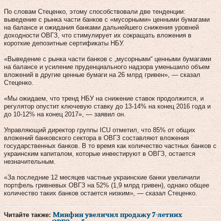
По словам Стеценко, этому способствовали две тенденции:
выведение с рынка части банков с «мусорными» ценными бумагами
на балансе и ожидания банками дальнейшего снижения уровней
доходности ОВГЗ, что стимулирует их сокращать вложения в
короткие депозитные сертификаты НБУ.
«Выведение с рынка части банков с „мусорными“ ценными бумагами
на балансе и усиление пруденциального надзора уменьшило объем
вложений в другие ценные бумаги на 26 млрд гривен», — сказал
Стеценко.
«Мы ожидаем, что тренд НБУ на снижение ставок продолжится, и
регулятор опустит ключевую ставку до 13-14% на конец 2016 года и
до 10-12% на конец 2017», — заявил он.
Управляющий директор группы ICU отметил, что 85% от общих
вложений банковского сектора в ОВГЗ составляют вложения
государственных банков. В то время как количество частных банков с
украинским капиталом, которые инвестируют в ОВГЗ, остается
незначительным.
«За последние 12 месяцев частные украинские банки увеличили
портфель гривневых ОВГЗ на 52% (1,9 млрд гривен), однако общее
количество таких банков остается низким», — сказал Стеценко.
Читайте также:
Минфин увеличил продажу 7-летних