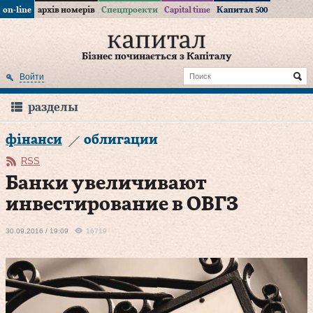
on-line
архів номерів
Спецпроекти
Capital time
Капитал 500
Бізнес починається з Капіталу
Войти
разделы
фінанси
облигации
RSS
Банки увеличивают
инвестирование в ОВГЗ
30.09.2016 / 19:09
16719