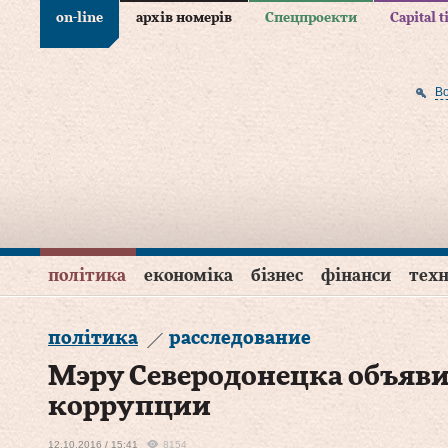
on-line
архів номерів
Спецпроекти
Capital 
В
політика
економіка
бізнес
фінанси
техн
політика
расследование
Мэру Северодонецка объяви
коррупции
12.10.2016 / 15:41
8154