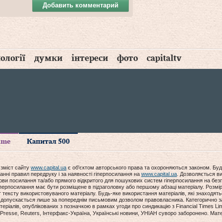
Добавить комментарий
ології
думки
інтереси
фото
capitaltv
time
Капитал 500
 зміст сайту
www.capital.ua
є об'єктом авторського права та охороняються законом. Буд
анні правил передруку і за наявності гіперпосилання на
www.capital.ua
. Дозволяється ви
мови посилання та/або прямого відкритого для пошукових систем гіперпосилання на без
гіперпосилання має бути розміщене в підзаголовку або першому абзаці матеріалу. Розм
ексту використовуваного матеріалу. Будь-яке використання матеріалів, які знаходять
допускається лише за попереднім письмовим дозволом правовласника. Категорично за
еріалів, опублікованих з позначкою в рамках угоди про синдикацію з Financial Times Lim
Presse, Reuters, Інтерфакс-Україна, Українські новини, УНІАН суворо заборонено. Мат