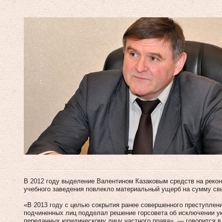
В 2012 году выделение Валентином Казаковым средств на реко
учебного заведения повлекло материальный ущерб на сумму свы
«В 2013 году с целью сокрытия ранее совершенного преступлен
подчиненных лиц подделал решение горсовета об исключении ук
переданных юридическому лицу частного права», — говорится в