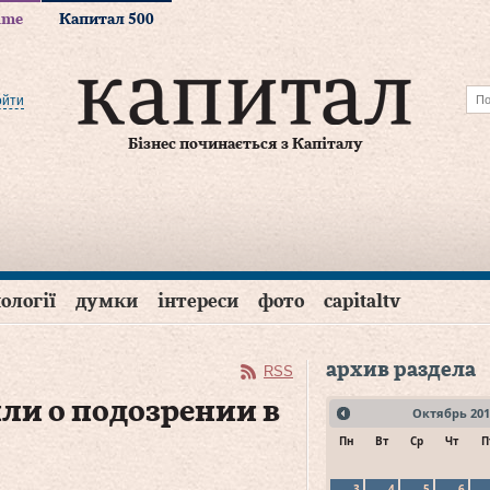
time
Капитал 500
ойти
Бізнес починається з Капіталу
ології
думки
інтереси
фото
capitaltv
архив раздела
RSS
ли о подозрении в
Октябрь
201
Пн
Вт
Ср
Чт
П
3
4
5
6