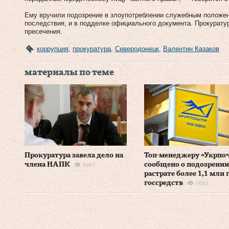
Ему вручили подозрение в злоупотреблении служебным положен
последствия, и в подделке официального документа. Прокурату
пресечения.
коррупция
,
прокуратура
,
Северодонецк
,
Валентин Казаков
материалы по теме
Прокуратура завела дело на
Топ-менеджеру «Укрпо
члена НАПК
сообщено о подозрении
8987
растрате более 1,1 млн 
госсредств
7683