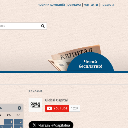
новини компаній
|
реклама
|
контакти
|
правила
Читай
бесплатно!
РЕКЛАМА
6
т
Сб
Вс
1
2
7
8
9