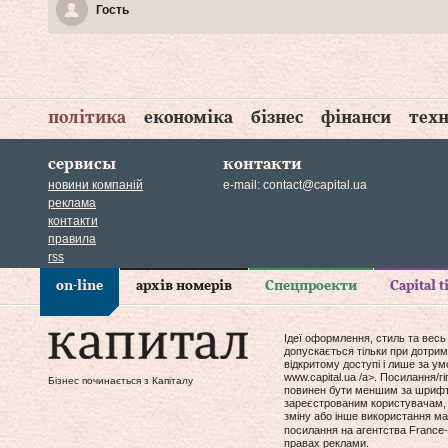
Гость
політика
економіка
бізнес
фінанси
техн
сервисы
контакти
новини компаній
e-mail:
contact@capital.ua
реклама
контакти
правила
rss
on-line
архів номерів
Спецпроекти
Capital 
Ідеї оформлення, стиль та весь
допускається тільки при дотрим
відкритому доступі і лише за у
www.capital.ua /a>. Посилання/
Бізнес починається з Капіталу
повинен бути меншим за шрифт т
зареєстрованим користувачам, 
зміну або інше використання мат
посилання на агентства France-
правах реклами.