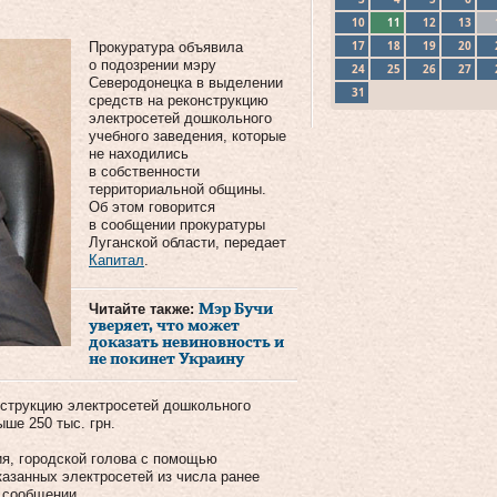
10
11
12
13
17
18
19
20
Прокуратура объявила
о подозрении мэру
24
25
26
27
Северодонецка в выделении
31
средств на реконструкцию
электросетей дошкольного
учебного заведения, которые
не находились
в собственности
территориальной общины.
Об этом говорится
в сообщении прокуратуры
Луганской области, передает
Капитал
.
Читайте также:
Мэр Бучи
уверяет, что может
доказать невиновность и
не покинет Украину
нструкцию электросетей дошкольного
ше 250 тыс. грн.
ия, городской голова с помощью
азанных электросетей из числа ранее
 сообщении.