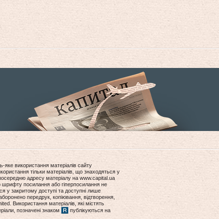
ь-яке використання матеріалів сайту
користання тільки матеріалів, що знаходяться у
посередню адресу матеріалу на www.capital.ua
ір шрифту посилання або гіперпосилання не
ся у закритому доступі та доступні лише
боронено передрук, копіювання, відтворення,
ited. Використання матеріалів, які містять
еріали, позначені знаком
публікуються на