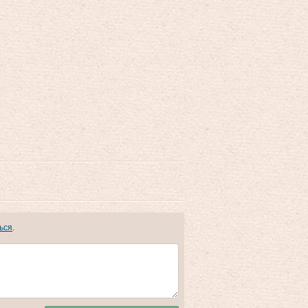
ься
.