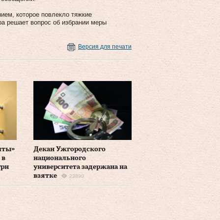
ием, которое повлекло тяжкие
ра решает вопрос об избрании меры
Версия для печати
чты»
Декан Ужгородского
 в
национального
грн
университета задержана на
взятке
23890