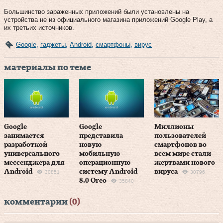
Большинство зараженных приложений были установлены на
устройства не из официального магазина приложений Google Play, а
их третьих источников.
Google
,
гаджеты
,
Android
,
смартфоны
,
вирус
материалы по теме
Google
Google
Миллионы
занимается
представила
пользователей
разработкой
новую
смартфонов во
универсального
мобильную
всем мире стали
мессенджера для
операционную
жертвами нового
Android
систему Android
вируса
30851
30796
8.0 Oreo
35840
комментарии
(0)