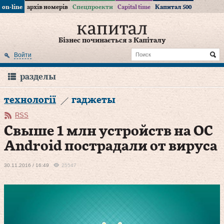
on-line
архів номерів
Спецпроекти
Capital time
Капитал 500
Бізнес починається з Капіталу
Войти
разделы
технології
гаджеты
RSS
Свыше 1 млн устройств на OC
Android пострадали от вируса
30.11.2016 / 16:49
25547