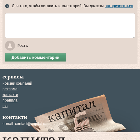
Для того, чтобы оставить комментарий, Вы должны
авторизоваться
.
Гость
Добавить комментарий
сервисы
новини компаній
реклама
контакти
правила
rss
контакти
e-mail:
contact@capital.ua