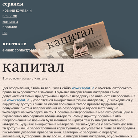
сервисы
новини компаній
реклама
контакти
правила
rss
контакти
e-mail:
contact@capital.ua
Бізнес починається з Капіталу
Ідеї оформлення, стиль та весь зміст сайту
www.capital.ua
є об'єктом авторського
права та охороняються законом. Будь-яке використання матеріалів сайту
допускається тільки при дотриманні правил передруку і за наявності гіперпосилання
на
www.capital.ua
. Дозволяється використання тільки матеріалів, що знаходяться у
відкритому доступі і лише за умови посилання та/або прямого відкритого для
пошукових систем гіперпосилання на безпосередню адресу матеріалу на
www.capital.ua www.capital.ua /a>. Посилання/гіперпосилання має бути розміщене в
підзаголовку або першому абзаці матеріалу. Розмір шрифту посилання або
гіперпосилання не повинен бути меншим за шрифт тексту використовуваного
матеріалу. Будь-яке використання матеріалів, які знаходяться у закритому доступі
та доступні лише зареєстрованим користувачам, допускається лише за попереднім
письмовим дозволом правовласника. Категорично заборонено передрук,
копіювання, відтворення, зміну або інше використання матеріалів, опублікованих з