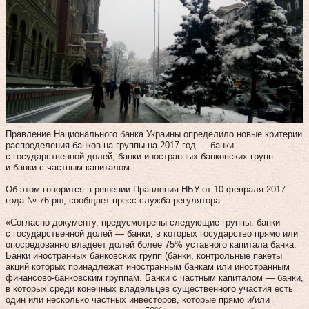
Правление Национального банка Украины определило новые критерии
распределения банков на группы на 2017 год — банки
с государственной долей, банки иностранных банковских групп
и банки с частным капиталом.
Об этом говорится в решении Правления НБУ от 10 февраля 2017
года № 76-рш, сообщает пресс-служба регулятора.
«Согласно документу, предусмотрены следующие группы: банки
с государственной долей — банки, в которых государство прямо или
опосредованно владеет долей более 75% уставного капитала банка.
Банки иностранных банковских групп (банки, контрольные пакеты
акций которых принадлежат иностранным банкам или иностранным
финансово-банковским группам. Банки с частным капиталом — банки,
в которых среди конечных владельцев существенного участия есть
один или несколько частных инвесторов, которые прямо и/или