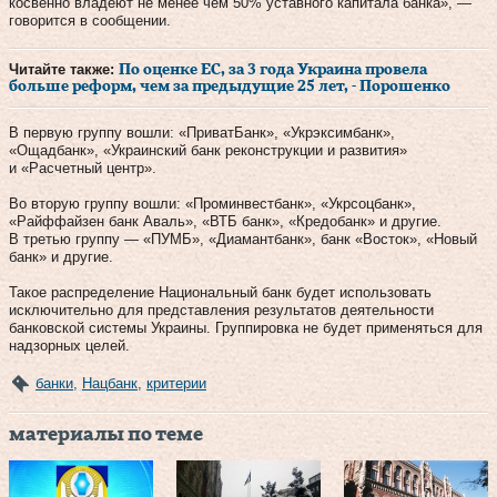
косвенно владеют не менее чем 50% уставного капитала банка», —
говорится в сообщении.
Читайте также:
По оценке ЕС, за 3 года Украина провела
больше реформ, чем за предыдущие 25 лет, - Порошенко
В первую группу вошли: «ПриватБанк», «Укрэксимбанк»,
«Ощадбанк», «Украинский банк реконструкции и развития»
и «Расчетный центр».
Во вторую группу вошли: «Проминвестбанк», «Укрсоцбанк»,
«Райффайзен банк Аваль», «ВТБ банк», «Кредобанк» и другие.
В третью группу — «ПУМБ», «Диамантбанк», банк «Восток», «Новый
банк» и другие.
Такое распределение Национальный банк будет использовать
исключительно для представления результатов деятельности
банковской системы Украины. Группировка не будет применяться для
надзорных целей.
банки
,
Нацбанк
,
критерии
материалы по теме