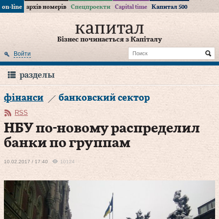
on-line
архів номерів
Спецпроекти
Capital time
Капитал 500
Бізнес починається з Капіталу
Войти
разделы
фінанси
банковский сектор
RSS
НБУ по-новому распределил
банки по группам
10.02.2017 / 17:40
10124