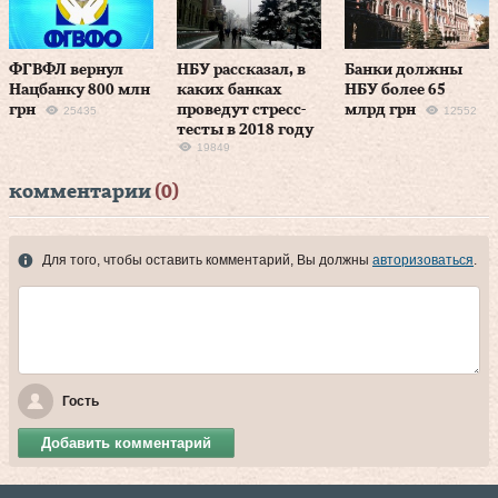
ФГВФЛ вернул
НБУ рассказал, в
Банки должны
Нацбанку 800 млн
каких банках
НБУ более 65
грн
проведут стресс-
млрд грн
25435
12552
тесты в 2018 году
19849
комментарии
(0)
Для того, чтобы оставить комментарий, Вы должны
авторизоваться
.
Гость
Добавить комментарий