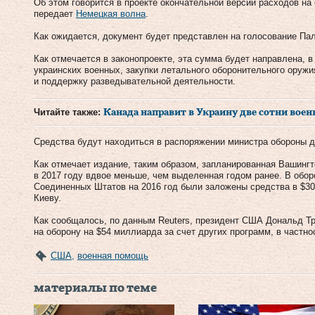
Об этом говорится в проекте окончательной версии расходов на
передает
Немецкая волна
.
Как ожидается, документ будет представлен на голосование Па
Как отмечается в законопроекте, эта сумма будет направлена, в
украинских военных, закупки летального оборонительного оружи
и поддержку разведывательной деятельности.
Читайте также:
Канада направит в Украину две сотни вое
Средства будут находиться в распоряжении министра обороны до
Как отмечает издание, таким образом, запланированная Вашинг
в 2017 году вдвое меньше, чем выделенная годом ранее. В об
Соединенных Штатов на 2016 год были заложены средства в $3
Киеву.
Как сообщалось, по данным Reuters, президент США Дональд 
на оборону на $54 миллиарда за счет других программ, в частн
США
,
военная помощь
материалы по теме