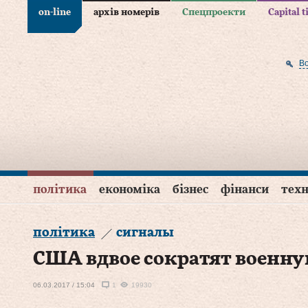
on-line
архів номерів
Спецпроекти
Capital 
В
політика
економіка
бізнес
фінанси
техн
політика
сигналы
США вдвое сократят военн
06.03.2017 / 15:04
1
19930