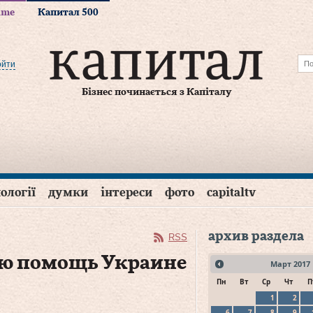
time
Капитал 500
ойти
Бізнес починається з Капіталу
ології
думки
інтереси
фото
capitaltv
архив раздела
RSS
ую помощь Украине
Март
2017
Пн
Вт
Ср
Чт
П
1
2
6
7
8
9