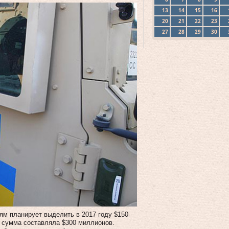
13
14
15
16
20
21
22
23
27
28
29
30
ям планирует выделить в 2017 году $150
а сумма составляла $300 миллионов.