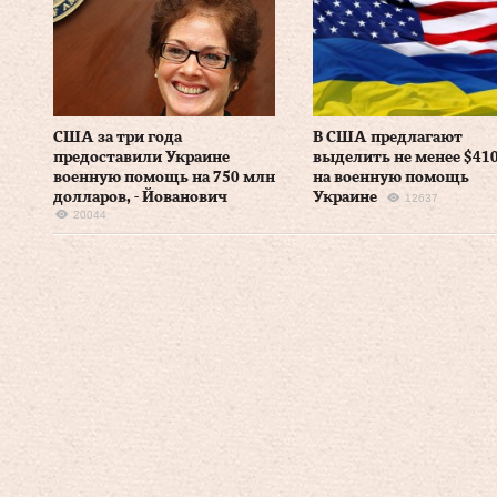
США за три года
В США предлагают
предоставили Украине
выделить не менее $41
военную помощь на 750 млн
на военную помощь
долларов, - Йованович
Украине
12637
20044