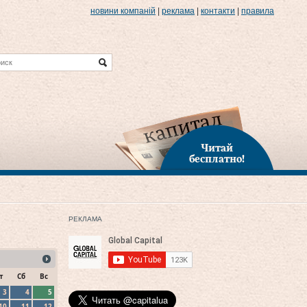
новини компаній
|
реклама
|
контакти
|
правила
Читай
бесплатно!
РЕКЛАМА
т
Сб
Вс
3
4
5
10
11
12