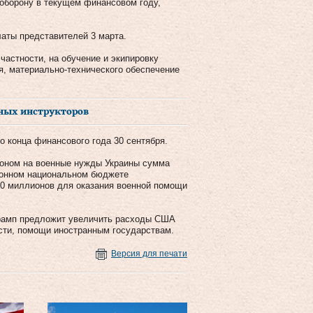
 оборону в текущем финансовом году,
латы представителей 3 марта.
 частности, на обучение и экипировку
я, материально-технического обеспечение
нных инструкторов
 конца финансового года 30 сентября.
тоном на военные нужды Украины сумма
оронном национальном бюджете
00 миллионов для оказания военной помощи
Трамп предложит увеличить расходы США
ости, помощи иностранным государствам.
Версия для печати