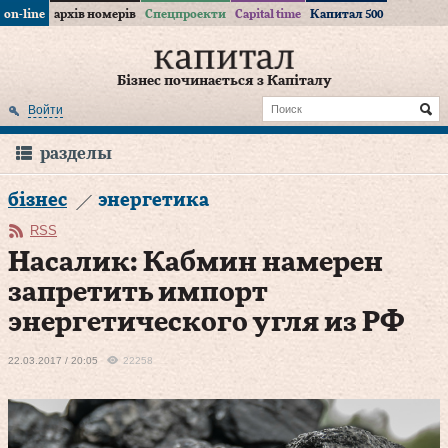
on-line
архів номерів
Спецпроекти
Capital time
Капитал 500
Бізнес починається з Капіталу
Войти
разделы
бізнес
энергетика
RSS
Насалик: Кабмин намерен
запретить импорт
энергетического угля из РФ
22.03.2017 / 20:05
22258