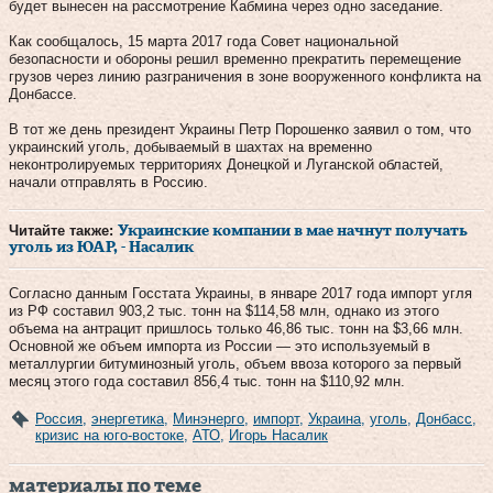
будет вынесен на рассмотрение Кабмина через одно заседание.
Как сообщалось, 15 марта 2017 года Совет национальной
безопасности и обороны решил временно прекратить перемещение
грузов через линию разграничения в зоне вооруженного конфликта на
Донбассе.
В тот же день президент Украины Петр Порошенко заявил о том, что
украинский уголь, добываемый в шахтах на временно
неконтролируемых территориях Донецкой и Луганской областей,
начали отправлять в Россию.
Читайте также:
Украинские компании в мае начнут получать
уголь из ЮАР, - Насалик
Согласно данным Госстата Украины, в январе 2017 года импорт угля
из РФ составил 903,2 тыс. тонн на $114,58 млн, однако из этого
объема на антрацит пришлось только 46,86 тыс. тонн на $3,66 млн.
Основной же объем импорта из России — это используемый в
металлургии битуминозный уголь, объем ввоза которого за первый
месяц этого года составил 856,4 тыс. тонн на $110,92 млн.
Россия
,
энергетика
,
Минэнерго
,
импорт
,
Украина
,
уголь
,
Донбасс
,
кризис на юго-востоке
,
АТО
,
Игорь Насалик
материалы по теме