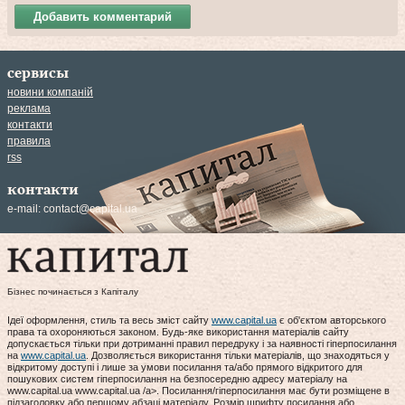
Добавить комментарий
сервисы
новини компаній
реклама
контакти
правила
rss
контакти
e-mail:
contact@capital.ua
Бізнес починається з Капіталу
Ідеї оформлення, стиль та весь зміст сайту
www.capital.ua
є об'єктом авторського
права та охороняються законом. Будь-яке використання матеріалів сайту
допускається тільки при дотриманні правил передруку і за наявності гіперпосилання
на
www.capital.ua
. Дозволяється використання тільки матеріалів, що знаходяться у
відкритому доступі і лише за умови посилання та/або прямого відкритого для
пошукових систем гіперпосилання на безпосередню адресу матеріалу на
www.capital.ua www.capital.ua /a>. Посилання/гіперпосилання має бути розміщене в
підзаголовку або першому абзаці матеріалу. Розмір шрифту посилання або