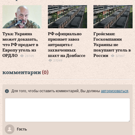
Тука: Украина
РФ официально
Гройсман:
может доказать,
признает завоз
Госкомпании
что РФ продает в
антрацита с
Украины не
Европу уголь из
захваченных
покупают уголь в
ОРДЛО
шахт на Донбассе
России
26705
37667
27049
комментарии
(0)
Для того, чтобы оставить комментарий, Вы должны
авторизоваться
.
Гость