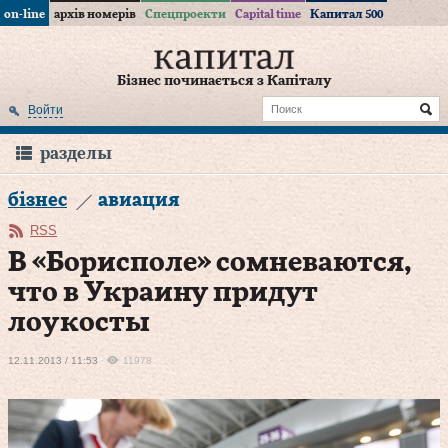
on-line
архів номерів
Спецпроекти
Capital time
Капитал 500
Бізнес починається з Капіталу
Войти
разделы
бізнес
авиация
RSS
В «Борисполе» сомневаются,
что в Украину придут
лоукосты
12.11.2013 / 11:53
11978