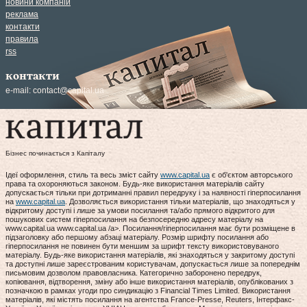
новини компаній
реклама
контакти
правила
rss
контакти
e-mail:
contact@capital.ua
Бізнес починається з Капіталу
Ідеї оформлення, стиль та весь зміст сайту
www.capital.ua
є об'єктом авторського
права та охороняються законом. Будь-яке використання матеріалів сайту
допускається тільки при дотриманні правил передруку і за наявності гіперпосилання
на
www.capital.ua
. Дозволяється використання тільки матеріалів, що знаходяться у
відкритому доступі і лише за умови посилання та/або прямого відкритого для
пошукових систем гіперпосилання на безпосередню адресу матеріалу на
www.capital.ua www.capital.ua /a>. Посилання/гіперпосилання має бути розміщене в
підзаголовку або першому абзаці матеріалу. Розмір шрифту посилання або
гіперпосилання не повинен бути меншим за шрифт тексту використовуваного
матеріалу. Будь-яке використання матеріалів, які знаходяться у закритому доступі
та доступні лише зареєстрованим користувачам, допускається лише за попереднім
письмовим дозволом правовласника. Категорично заборонено передрук,
копіювання, відтворення, зміну або інше використання матеріалів, опублікованих з
позначкою в рамках угоди про синдикацію з Financial Times Limited. Використання
матеріалів, які містять посилання на агентства France-Presse, Reuters, Інтерфакс-