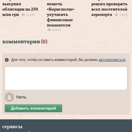
выкупил
помочь
решил проверять
облигации на 250
«Борисполю»
всех посетителей
млн грн
улучшить
аэропорта
10185
18900
финансовые
показатели
55863
комментарии
(0)
Для того, чтобы оставить комментарий, Вы должны
авторизоваться
.
Гость
Добавить комментарий
сервисы