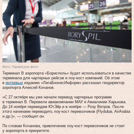
Фото: Украинское фото
Терминал B аэропорта «Борисполь» будет использоваться в качестве
терминала для чартерных рейсов и лоу-кост компаний. Об этом
в
интервью
изданию «ЛигаБизнесИнформ» рассказал гендиректор
аэропорта Алексей Кочанов.
«С 27 октября мы уже начали перевод чартерных программ
в терминал В. Перевели авиакомпании МАУ и Авиалинии Харькова.
До 14 ноября переведем ЮтЭйр и в ноябре — Розу Ветров. После
этого начинаем переводить лоу-кост перевозчиков (Flydubai, AirArabia
и др.)», — сообщил он.
По словам Кочанова, привлечение лоу-кост перевозчиков не стоит
у аэропорта в приоритете.