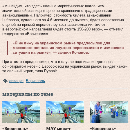
«Мы видим, что здесь больше маркетинговых шагов, чем
значительной разницы в цене по сравнению с традиционными
авиакомпаниями. Например, стоимость билета авиакомпании
Lufthansa, купленного за 4-6 месяцев до вылета, будет сопоставима
с ценой на прямой перелет лоу-кост авиакомпании. Билет
в европейском направлении будет стоить 150-200 евро», — отметил
гендиректор «Борисполя».
«Я не вижу на украинском рынке предпосылок для
массового появления лоу-кост перевозчиков и изменения
ситуации на рынке», — заявил Кочанов.
При этом он предположил, что в случае подписания договора
об «открытом небе» с Евросоюзом на украинский рынок выйдет какой-
то сильный игрок, типа Ryanair.
авиация
,
Борисполь
материалы по теме
«Борисполь»
МАУ может
«Борисполь»