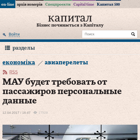
on-line
архів номерів
Спецпроекти
Capital time
Капитал 500
Бізнес починається з Капіталу
Войти
разделы
економіка
авиаперелеты
RSS
МАУ будет требовать от
пассажиров персональные
данные
12.04.2017 / 16:47
17529