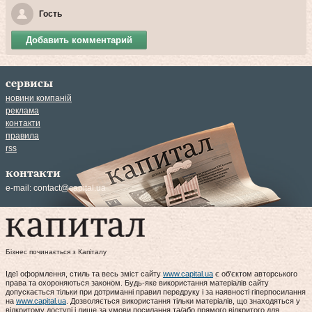
Гость
Добавить комментарий
сервисы
новини компаній
реклама
контакти
правила
rss
контакти
e-mail:
contact@capital.ua
Бізнес починається з Капіталу
Ідеї оформлення, стиль та весь зміст сайту
www.capital.ua
є об'єктом авторського
права та охороняються законом. Будь-яке використання матеріалів сайту
допускається тільки при дотриманні правил передруку і за наявності гіперпосилання
на
www.capital.ua
. Дозволяється використання тільки матеріалів, що знаходяться у
відкритому доступі і лише за умови посилання та/або прямого відкритого для