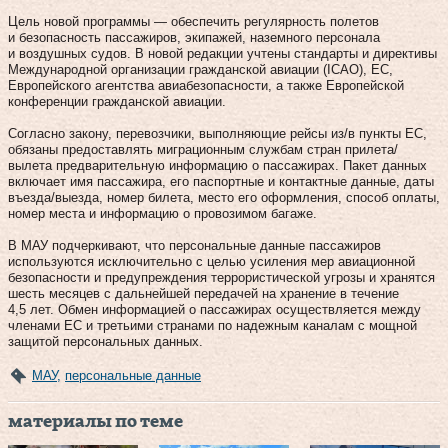
Цель новой программы — обеспечить регулярность полетов
и безопасность пассажиров, экипажей, наземного персонала
и воздушных судов. В новой редакции учтены стандарты и директивы
Международной организации гражданской авиации (ICАО), ЕС,
Европейского агентства авиабезопасности, а также Европейской
конференции гражданской авиации.
Согласно закону, перевозчики, выполняющие рейсы из/в пункты ЕС,
обязаны предоставлять миграционным службам стран прилета/
вылета предварительную информацию о пассажирах. Пакет данных
включает имя пассажира, его паспортные и контактные данные, даты
въезда/выезда, номер билета, место его оформления, способ оплаты,
номер места и информацию о провозимом багаже.
В МАУ подчеркивают, что персональные данные пассажиров
используются исключительно с целью усиления мер авиационной
безопасности и предупреждения террористической угрозы и хранятся
шесть месяцев с дальнейшей передачей на хранение в течение
4,5 лет. Обмен информацией о пассажирах осуществляется между
членами ЕС и третьими странами по надежным каналам с мощной
защитой персональных данных.
МАУ
,
персональные данные
материалы по теме