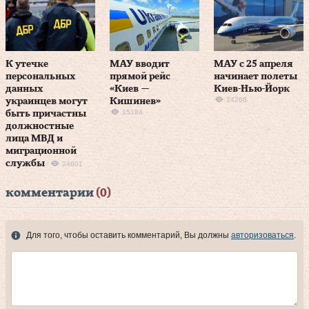
К утечке
МАУ вводит
МАУ с 25 апреля
персональных
прямой рейс
начинает полеты
данных
«Киев —
Киев-Нью-Йорк
14266
украинцев могут
Кишинев»
15184
быть причастны
должностные
лица МВД и
миграционной
службы
24601
комментарии
(0)
Для того, чтобы оставить комментарий, Вы должны
авторизоваться
.