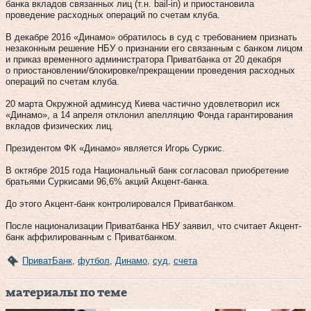
банка вкладов связанных лиц (т.н. bail-in) и приостановила
проведение расходных операций по счетам клуба.
В декабре 2016 «Динамо» обратилось в суд с требованием признать
незаконным решение НБУ о признании его связанным с банком лицом
и приказ временного администратора Приватбанка от 20 декабря
о приостановлении/блокировке/прекращении проведения расходных
операций по счетам клуба.
20 марта Окружной админсуд Киева частично удовлетворил иск
«Динамо», а 14 апреля отклонил апелляцию Фонда гарантирования
вкладов физических лиц.
Президентом ФК «Динамо» является Игорь Суркис.
В октябре 2015 года Национальный банк согласовал приобретение
братьями Суркисами 96,6% акций Акцент-банка.
До этого Акцент-банк контролировался Приватбанком.
После национализации Приватбанка НБУ заявил, что считает Акцент-
банк аффилированным с Приватбанком.
ПриватБанк
,
футбол
,
Динамо
,
суд
,
счета
материалы по теме