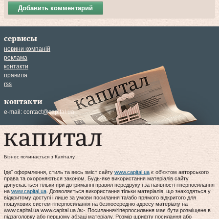
Добавить комментарий
сервисы
новини компаній
реклама
контакти
правила
rss
контакти
e-mail:
contact@capital.ua
Бізнес починається з Капіталу
Ідеї оформлення, стиль та весь зміст сайту
www.capital.ua
є об'єктом авторського
права та охороняються законом. Будь-яке використання матеріалів сайту
допускається тільки при дотриманні правил передруку і за наявності гіперпосилання
на
www.capital.ua
. Дозволяється використання тільки матеріалів, що знаходяться у
відкритому доступі і лише за умови посилання та/або прямого відкритого для
пошукових систем гіперпосилання на безпосередню адресу матеріалу на
www.capital.ua www.capital.ua /a>. Посилання/гіперпосилання має бути розміщене в
підзаголовку або першому абзаці матеріалу. Розмір шрифту посилання або