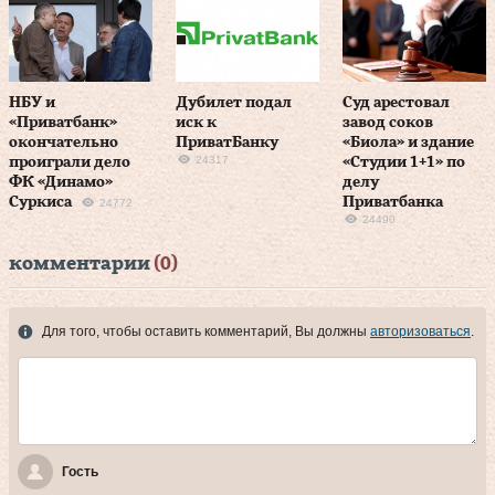
НБУ и
Дубилет подал
Суд арестовал
«Приватбанк»
иск к
завод соков
окончательно
ПриватБанку
«Биола» и здание
24317
проиграли дело
«Студии 1+1» по
ФК «Динамо»
делу
Суркиса
Приватбанка
24772
24490
комментарии
(0)
Для того, чтобы оставить комментарий, Вы должны
авторизоваться
.
Гость