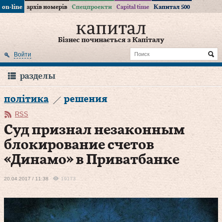
on-line
архів номерів
Спецпроекти
Capital time
Капитал 500
Бізнес починається з Капіталу
Войти
разделы
політика
решения
RSS
Суд признал незаконным
блокирование счетов
«Динамо» в Приватбанке
20.04.2017 / 11:38
19173