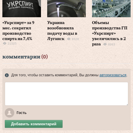
«Укрспирт» за 9
Украина
Объемы
мес. сократил
возобновила
производства ГП
производство
подачу воды в
«Укрспирт»
спирта на 7,4%
Луганск
увеличились в 2
9328
21025
раза
8983
комментарии
(0)
Для того, чтобы оставить комментарий, Вы должны
авторизоваться
.
Гость
Добавить комментарий