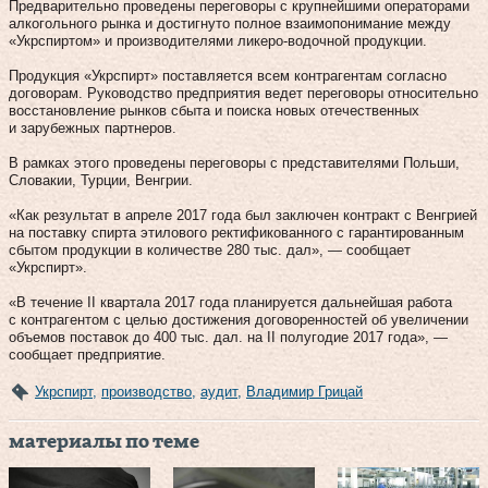
Предварительно проведены переговоры с крупнейшими операторами
алкогольного рынка и достигнуто полное взаимопонимание между
«Укрспиртом» и производителями ликеро-водочной продукции.
Продукция «Укрспирт» поставляется всем контрагентам согласно
договорам. Руководство предприятия ведет переговоры относительно
восстановление рынков сбыта и поиска новых отечественных
и зарубежных партнеров.
В рамках этого проведены переговоры с представителями Польши,
Словакии, Турции, Венгрии.
«Как результат в апреле 2017 года был заключен контракт с Венгрией
на поставку спирта этилового ректификованного с гарантированным
сбытом продукции в количестве 280 тыс. дал», — сообщает
«Укрспирт».
«В течение II квартала 2017 года планируется дальнейшая работа
с контрагентом с целью достижения договоренностей об увеличении
объемов поставок до 400 тыс. дал. на II полугодие 2017 года», —
сообщает предприятие.
Укрспирт
,
производство
,
аудит
,
Владимир Грицай
материалы по теме