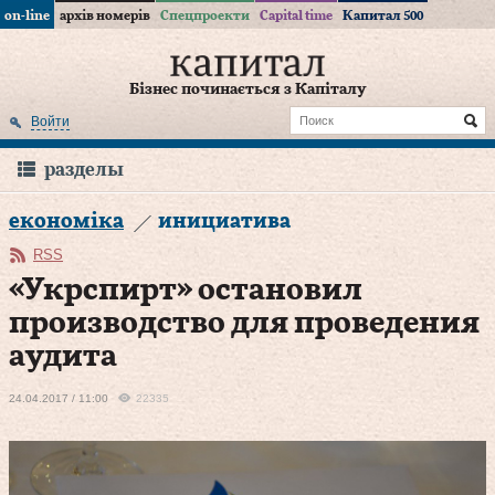
on-line
архів номерів
Спецпроекти
Capital time
Капитал 500
Бізнес починається з Капіталу
Войти
разделы
економіка
инициатива
RSS
«Укрспирт» остановил
производство для проведения
аудита
24.04.2017 / 11:00
22335