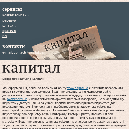
сервисы
новини компаній
реклама
контакти
правила
rss
контакти
e-mail:
contact@capital.ua
Бізнес починається з Капіталу
Ідеї оформлення, стиль та весь зміст сайту
www.capital.ua
є об'єктом авторського
права та охороняються законом. Будь-яке використання матеріалів сайту
допускається тільки при дотриманні правил передруку і за наявності гіперпосилання
на
www.capital.ua
. Дозволяється використання тільки матеріалів, що знаходяться у
відкритому доступі і лише за умови посилання та/або прямого відкритого для
пошукових систем гіперпосилання на безпосередню адресу матеріалу на
www.capital.ua www.capital.ua /a>. Посилання/гіперпосилання має бути розміщене в
підзаголовку або першому абзаці матеріалу. Розмір шрифту посилання або
гіперпосилання не повинен бути меншим за шрифт тексту використовуваного
матеріалу. Будь-яке використання матеріалів, які знаходяться у закритому доступі
та доступні лише зареєстрованим користувачам, допускається лише за попереднім