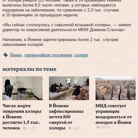
от холеры умерли 115 человек. Также в 14 провинциях Йемена
выявлены более 8,5 тысяч человек, у которых наблюдается
подозрение на заболевание, по сравнению с 2,3 тыс. случаев
в 10 провинциях за прошедшую неделю.
«Мы сейчас столкнулись с серьезной вспышкой холеры», — заявил
директор по оперативной деятельности МККК Доминик Стилхарт.
Напомним, в Йемене зарегистрированы более 2 тыс. случаев
заболевания холерой.
Йемен
,
чрезвычайное положение
,
холера
материалы по теме
Число жертв
В Йемене
МИД советует
эпидемии холеры
зафиксированы
украинцам
в Йемене
почти 800
воздержаться от
достигло 1,5 тыс.
смертей от
поездок в Йемен
18420
человек
холеры
21072
9947