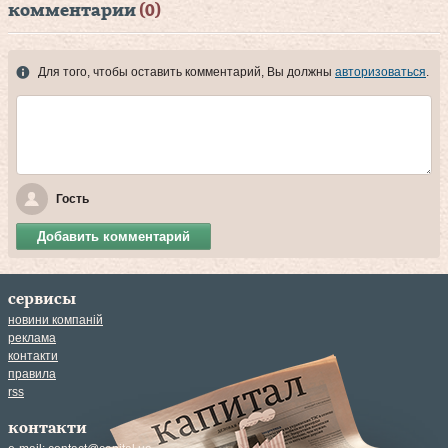
комментарии
(0)
Для того, чтобы оставить комментарий, Вы должны
авторизоваться
.
Гость
Добавить комментарий
сервисы
новини компаній
реклама
контакти
правила
rss
контакти