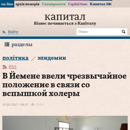
on-line
архів номерів
Спецпроекти
Capital time
Капитал 500
Бізнес починається з Капіталу
Войти
разделы
політика
эпидемии
RSS
В Йемене ввели чрезвычайное
положение в связи со
вспышкой холеры
15.05.2017 / 09:57
19432