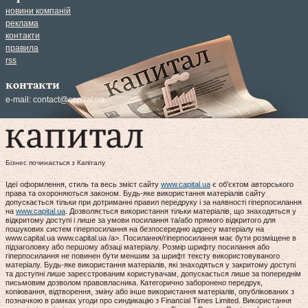
новини компаній
реклама
контакти
правила
rss
контакти
e-mail:
contact@capital.ua
Бізнес починається з Капіталу
Ідеї оформлення, стиль та весь зміст сайту
www.capital.ua
є об'єктом авторського
права та охороняються законом. Будь-яке використання матеріалів сайту
допускається тільки при дотриманні правил передруку і за наявності гіперпосилання
на
www.capital.ua
. Дозволяється використання тільки матеріалів, що знаходяться у
відкритому доступі і лише за умови посилання та/або прямого відкритого для
пошукових систем гіперпосилання на безпосередню адресу матеріалу на
www.capital.ua www.capital.ua /a>. Посилання/гіперпосилання має бути розміщене в
підзаголовку або першому абзаці матеріалу. Розмір шрифту посилання або
гіперпосилання не повинен бути меншим за шрифт тексту використовуваного
матеріалу. Будь-яке використання матеріалів, які знаходяться у закритому доступі
та доступні лише зареєстрованим користувачам, допускається лише за попереднім
письмовим дозволом правовласника. Категорично заборонено передрук,
копіювання, відтворення, зміну або інше використання матеріалів, опублікованих з
позначкою в рамках угоди про синдикацію з Financial Times Limited. Використання