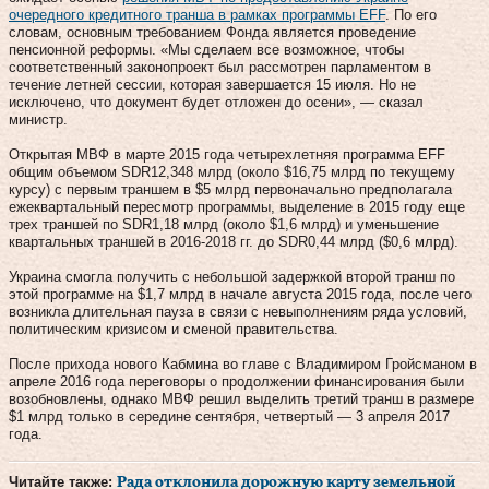
очередного кредитного транша в рамках программы EFF
. По его
словам, основным требованием Фонда является проведение
пенсионной реформы. «Мы сделаем все возможное, чтобы
соответственный законопроект был рассмотрен парламентом в
течение летней сессии, которая завершается 15 июля. Но не
исключено, что документ будет отложен до осени», — сказал
министр.
Открытая МВФ в марте 2015 года четырехлетняя программа EFF
общим объемом SDR12,348 млрд (около $16,75 млрд по текущему
курсу) с первым траншем в $5 млрд первоначально предполагала
ежеквартальный пересмотр программы, выделение в 2015 году еще
трех траншей по SDR1,18 млрд (около $1,6 млрд) и уменьшение
квартальных траншей в 2016-2018 гг. до SDR0,44 млрд ($0,6 млрд).
Украина смогла получить с небольшой задержкой второй транш по
этой программе на $1,7 млрд в начале августа 2015 года, после чего
возникла длительная пауза в связи с невыполнениям ряда условий,
политическим кризисом и сменой правительства.
После прихода нового Кабмина во главе с Владимиром Гройсманом в
апреле 2016 года переговоры о продолжении финансирования были
возобновлены, однако МВФ решил выделить третий транш в размере
$1 млрд только в середине сентября, четвертый — 3 апреля 2017
года.
Читайте также:
Рада отклонила дорожную карту земельной