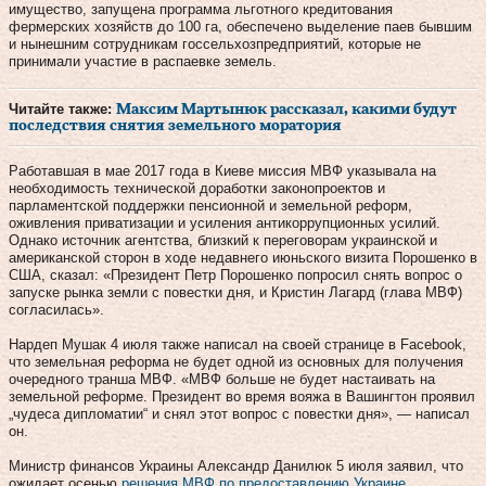
имущество, запущена программа льготного кредитования
фермерских хозяйств до 100 га, обеспечено выделение паев бывшим
и нынешним сотрудникам госсельхозпредприятий, которые не
принимали участие в распаевке земель.
Читайте также:
Максим Мартынюк рассказал, какими будут
последствия снятия земельного моратория
Работавшая в мае 2017 года в Киеве миссия МВФ указывала на
необходимость технической доработки законопроектов и
парламентской поддержки пенсионной и земельной реформ,
оживления приватизации и усиления антикоррупционных усилий.
Однако источник агентства, близкий к переговорам украинской и
американской сторон в ходе недавнего июньского визита Порошенко в
США, сказал: «Президент Петр Порошенко попросил снять вопрос о
запуске рынка земли с повестки дня, и Кристин Лагард (глава МВФ)
согласилась».
Нардеп Мушак 4 июля также написал на своей странице в Facebook,
что земельная реформа не будет одной из основных для получения
очередного транша МВФ. «МВФ больше не будет настаивать на
земельной реформе. Президент во время вояжа в Вашингтон проявил
„чудеса дипломатии“ и снял этот вопрос с повестки дня», — написал
он.
Министр финансов Украины Александр Данилюк 5 июля заявил, что
ожидает осенью
решения МВФ по предоставлению Украине