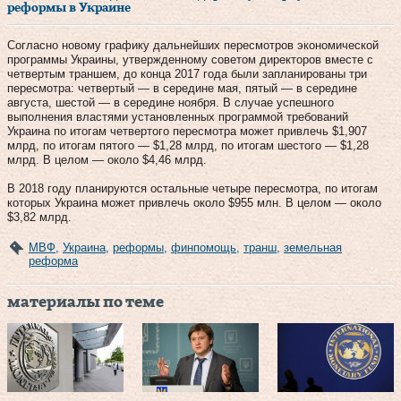
реформы в Украине
Согласно новому графику дальнейших пересмотров экономической
программы Украины, утвержденному советом директоров вместе с
четвертым траншем, до конца 2017 года были запланированы три
пересмотра: четвертый — в середине мая, пятый — в середине
августа, шестой — в середине ноября. В случае успешного
выполнения властями установленных программой требований
Украина по итогам четвертого пересмотра может привлечь $1,907
млрд, по итогам пятого — $1,28 млрд, по итогам шестого — $1,28
млрд. В целом — около $4,46 млрд.
В 2018 году планируются остальные четыре пересмотра, по итогам
которых Украина может привлечь около $955 млн. В целом — около
$3,82 млрд.
МВФ
,
Украина
,
реформы
,
финпомощь
,
транш
,
земельная
реформа
материалы по теме