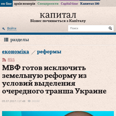
on-line
архів номерів
Спецпроекти
Capital time
Капитал 500
Бізнес починається з Капіталу
Войти
разделы
економіка
реформы
RSS
МВФ готов исключить
земельную реформу из
условий выделения
очередного транша Украине
05.07.2017 / 17:48
20100