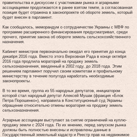
правительства и дискуссии с участниками рынка и аграрными
ассоциациями продолжаются в ранее взятом темпе, а согласованная
позиция будет отражена в законопроекте об обороте земель, который
будет внесен в парламент.
Как сообщалось, меморандум о сотрудничестве Украины с МВФ по
программе расширенного финансирования предусматривал, среди
прочего, принятие закона об обороте земель сельскохозяйственного
назначения.
Кабинет министров первоначально ожидал его принятия до конца
декабря 2016 года. Вместо этого Верховная Рада в конце октября
2016 года продлила мораторий на продажу земель
сельхозназначения, введенный в 2002 году, до 2018 года. Этим
решением парламент поручил своим комитетам и профильному
министерству в течение полугода наработать необходимые
законопроекты.
В то же время, группа из 55 народных депутатов, инициатором
которой стал народный депутат Алексей Мушак (фракция «Блок
Петра Порошенко»), направила в Конституционный суд Украины
обращение относительно отмены моратория на продажу земель
сельхозназначения.
Аграрные ассоциации выступают за снятие ограничений на куплю-
продажу земли с 2024 года. По их мнению, перед запуском рынка
должны быть полностью внесены и исправлены данные в
Государственный земельный кадастр и Реестр прав на недвижимое