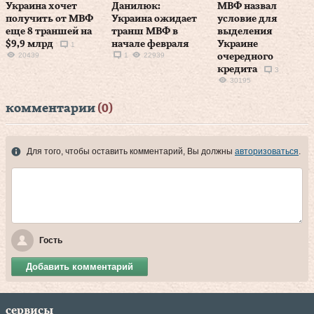
Украина хочет
Данилюк:
МВФ назвал
получить от МВФ
Украина ожидает
условие для
еще 8 траншей на
транш МВФ в
выделения
$9,9 млрд
начале февраля
Украине
1
20439
1
22939
очередного
кредита
3
30195
комментарии
(0)
Для того, чтобы оставить комментарий, Вы должны
авторизоваться
.
Гость
Добавить комментарий
сервисы