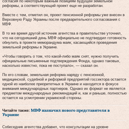
согласия по некоторым важным позициям будущей земельной
реформы, а соответствующий проект еще не разработан.
Вместе с тем, отметил он, проект пенсионной реформы уже внесен в
Верховную Раду Украины после предварительного согласования с
МВФ.
В то же время другой источник агентства в правительстве уточнил,
что на сегодняшний день МВФ официально не подтвердил готовность
обнулить в проекте меморандума маяк, касающийся проведения
земельной реформы в Украине.
«Чтобы говорить о том, что какой-либо маяк снят, нужно получить
официальные письменные подтверждения Фонда, однако таковых,
насколько известно, пока не поступало», — сказал он.
По его словам, земельная реформа наряду с пенсионной,
медицинской, судебной и реформой предприятий госсектора остается
одной из наиболее приоритетных в Украине и находится в фокусе
внимания международных партнеров. Однако их формат не является
предметом международных рекомендаций и, как и раньше, полностью
остается на усмотрении украинской стороны.
Читайте также:
МВФ назначил нового представителя в
Украине
Собеседник агентства добавил, что консультации на уровне