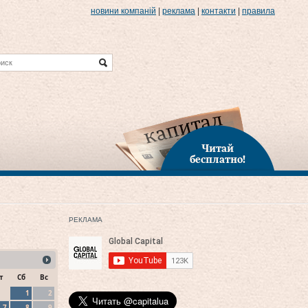
новини компаній
|
реклама
|
контакти
|
правила
Читай
бесплатно!
РЕКЛАМА
т
Сб
Вс
1
2
7
8
9