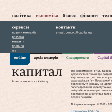
політика
економіка
бізнес
фінанси
техн
сервисы
контакти
новини компаній
e-mail:
contact@capital.ua
реклама
контакти
правила
rss
on-line
архів номерів
Спецпроекти
Capital 
Ідеї оформлення, стиль та весь
допускається тільки при дотрим
відкритому доступі і лише за у
www.capital.ua /a>. Посилання/
Бізнес починається з Капіталу
повинен бути меншим за шрифт т
зареєстрованим користувачам, 
зміну або інше використання мат
посилання на агентства France-
правах реклами.
Всі права захищені. © 2012 - 20