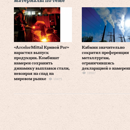
материалы по теме
«ArcelorMittal Кривой Рог»
Кабмин значительно
нарастил выпуск
сократил преференции
продукции. Комбинат
металлургам,
намерен сохранить
ограничившись
динамику выплавки стали,
декларацией о намерен
19567
невзирая на спад на
мировом рынке
16975