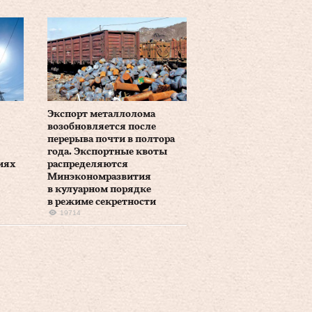
Экспорт металлолома
возобновляется после
перерыва почти в полтора
года. Экспортные квоты
иях
распределяются
Минэкономразвития
в кулуарном порядке
в режиме секретности
19714