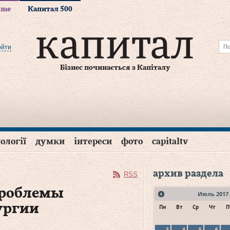
time
Капитал 500
ойти
Бізнес починається з Капіталу
ології
думки
інтереси
фото
capitaltv
архив раздела
RSS
проблемы
Июль
2017
ургии
Пн
Вт
Ср
Чт
П
3
4
5
6