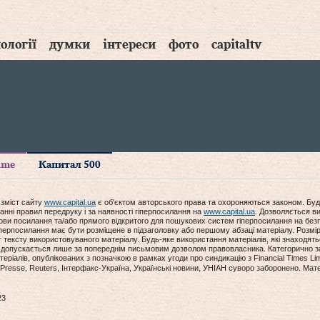
ології
думки
інтереси
фото
capitaltv
time
Капитал 500
 зміст сайту
www.capital.ua
є об'єктом авторського права та охороняються законом. Буд
анні правил передруку і за наявності гіперпосилання на
www.capital.ua
. Дозволяється ви
мови посилання та/або прямого відкритого для пошукових систем гіперпосилання на без
гіперпосилання має бути розміщене в підзаголовку або першому абзаці матеріалу. Розм
ексту використовуваного матеріалу. Будь-яке використання матеріалів, які знаходять
допускається лише за попереднім письмовим дозволом правовласника. Категорично за
еріалів, опублікованих з позначкою в рамках угоди про синдикацію з Financial Times Lim
Presse, Reuters, Інтерфакс-Україна, Українські новини, УНІАН суворо заборонено. Мат
23