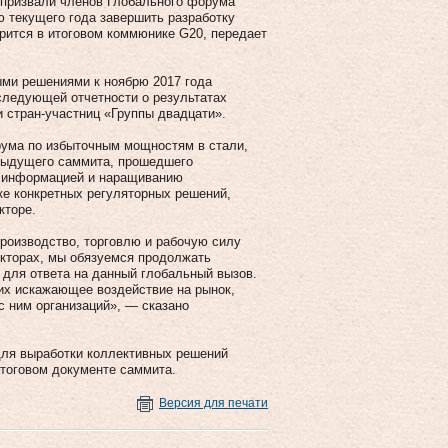
 призвали членов Глобального форума
 текущего года завершить разработку
орится в итоговом коммюнике G20, передает
ми решениями к ноябрю 2017 года
оследующей отчетности о результатах
 стран-участниц «Группы двадцати».
рума по избыточным мощностям в стали,
дыдущего саммита, прошедшего
а информацией и наращиванию
тке конкретных регуляторных решений,
кторе.
роизводство, торговлю и рабочую силу
кторах, мы обязуемся продолжать
 для ответа на данный глобальный вызов.
их искажающее воздействие на рынок,
с ним организаций», — сказано
для выработки коллективных решений
тоговом документе саммита.
Версия для печати