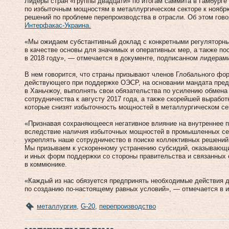
Лидеры стран «Группы двадцати» по итогам саммита в Гамбурге
по избыточным мощностям в металлургическом секторе к ноябрю
решений по проблеме перепроизводства в отрасли. Об этом гов
Интерфакас-Украина.
«Мы ожидаем субстантивный доклад с конкретными регуляторны
в качестве основы для значимых и оперативных мер, а также п
в 2018 году», — отмечается в документе, подписанном лидерами
В нем говорится, что страны призывают членов Глобального фо
действующего при поддержке ОЭСР, на основании мандата пре
в Ханьчжоу, выполнять свои обязательства по усилению обмен
сотрудничества к августу 2017 года, а также скорейшей вырабо
которые снизят избыточность мощностей в металлургическом се
«Признавая сохраняющееся негативное влияние на внутреннее п
вследствие наличия избыточных мощностей в промышленных се
укреплять наше сотрудничество в поиске коллективных решений
Мы призываем к ускоренному устранению субсидий, оказывающ
и иных форм поддержки со стороны правительства и связанных 
в коммюнике.
«Каждый из нас обязуется предпринять необходимые действия 
по созданию по-настоящему равных условий», — отмечается в и
металлургия
,
G-20
,
перепроизводство