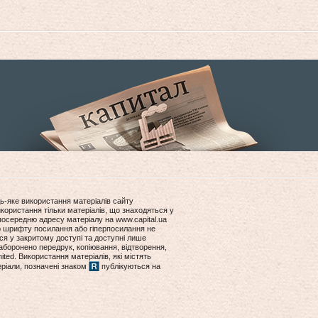
ь-яке використання матеріалів сайту
користання тільки матеріалів, що знаходяться у
посередню адресу матеріалу на www.capital.ua
ір шрифту посилання або гіперпосилання не
ся у закритому доступі та доступні лише
боронено передрук, копіювання, відтворення,
ited. Використання матеріалів, які містять
еріали, позначені знаком
публікуються на