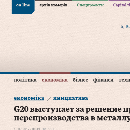
on-line
архів номерів
Спецпроекти
Capital 
В
політика
економіка
бізнес
фінанси
техн
економіка
инициатива
G20 выступает за решение 
перепроизводства в металл
10.07.2017 / 09:49
7791