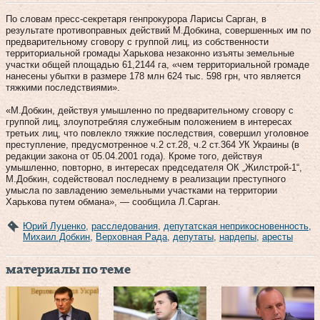
По словам пресс-секретаря генпрокурора Ларисы Сарган, в
результате противоправных действий М.Добкина, совершенных им по
предварительному сговору с группой лиц, из собственности
территориальной громады Харькова незаконно изъяты земельные
участки общей площадью 61,2144 га, «чем территориальной громаде
нанесены убытки в размере 178 млн 624 тыс. 598 грн, что является
тяжкими последствиями».
«М.Добкин, действуя умышленно по предварительному сговору с
группой лиц, злоупотребляя служебным положением в интересах
третьих лиц, что повлекло тяжкие последствия, совершил уголовное
преступление, предусмотренное ч.2 ст.28, ч.2 ст.364 УК Украины (в
редакции закона от 05.04.2001 года). Кроме того, действуя
умышленно, повторно, в интересах председателя ОК „Жилстрой-1“,
М.Добкин, содействовал последнему в реализации преступного
умысла по завладению земельными участками на территории
Харькова путем обмана», — сообщила Л.Сарган.
Юрий Луценко
,
расследования
,
депутатская неприкосновенность
,
Михаил Добкин
,
Верховная Рада
,
депутаты
,
нардепы
,
аресты
материалы по теме