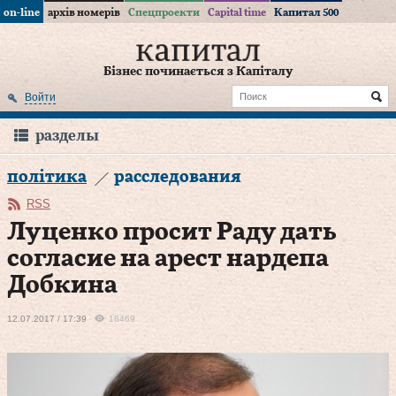
on-line
архів номерів
Спецпроекти
Capital time
Капитал 500
Бізнес починається з Капіталу
Войти
разделы
політика
расследования
RSS
Луценко просит Раду дать
согласие на арест нардепа
Добкина
12.07.2017 / 17:39
18469