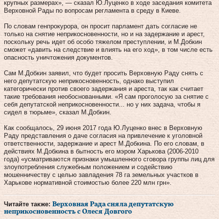
крупных размерах», — сказал Ю.Луценко в ходе заседания комитета
Верховной Рады по вопросам регламента в среду в Киеве.
По словам генпрокурора, он просит парламент дать согласие не
только на снятие неприкосновенности, но и на задержание и арест,
поскольку речь идет об особо тяжелом преступлении, и М.Добкин
сможет «давить на следствие и влиять на его ход», в том числе есть
опасность уничтожения документов.
Сам М.Добкин заявил, что будет просить Верховную Раду снять с
него депутатскую неприкосновенность, однако выступил
категорически против своего задержания и ареста, так как считает
такие требования необоснованными. «Я сам проголосую за снятие с
себя депутатской неприкосновенности... но у них задача, чтобы я
сидел в тюрьме», сказал М.Добкин.
Как сообщалось, 29 июня 2017 года Ю.Луценко внес в Верховную
Раду представления о даче согласия на привлечение к уголовной
ответственности, задержание и арест М.Добкина. По его словам, в
действиях М.Добкина в бытность его мэром Харькова (2006-2010
года) «усматриваются признаки умышленного сговора группы лиц для
злоупотребления служебным положением и содействию
мошенничеству с целью завладения 78 га земельных участков в
Харькове нормативной стоимостью более 220 млн грн».
Читайте также:
Верховная Рада сняла депутатскую
неприкосновенность с Олеся Довгого