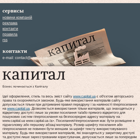
сервисы
новини компаній
реклама
контакти
правила
rss
контакти
e-mail:
contact@capital.ua
Бізнес починається з Капіталу
Ідеї оформлення, стиль та весь зміст сайту
www.capital.ua
є об'єктом авторського
права та охороняються законом. Будь-яке використання матеріалів сайту
допускається тільки при дотриманні правил передруку і за наявності гіперпосилання
на
www.capital.ua
. Дозволяється використання тільки матеріалів, що знаходяться у
відкритому доступі і лише за умови посилання та/або прямого відкритого для
пошукових систем гіперпосилання на безпосередню адресу матеріалу на
www.capital.ua www.capital.ua /a>. Посилання/гіперпосилання має бути розміщене в
підзаголовку або першому абзаці матеріалу. Розмір шрифту посилання або
гіперпосилання не повинен бути меншим за шрифт тексту використовуваного
матеріалу. Будь-яке використання матеріалів, які знаходяться у закритому доступі
та доступні лише зареєстрованим користувачам, допускається лише за попереднім