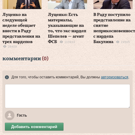
Луценко на
Луценко: Есть
В Раду поступило
следующей
материалы,
представление на
неделе обещает
указывающие на
снятие
внести в Раду
то, что экс-нардеп
неприкосновеннос
представления на
Шепелев — агент
с нардепа
трех нардепов
ФСБ
Бакулина
110933
24505
26409
комментарии
(0)
Для того, чтобы оставить комментарий, Вы должны
авторизоваться
.
Гость
Добавить комментарий