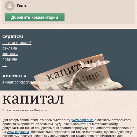
Гость
Добавить комментарий
сервисы
новини компаній
реклама
контакти
правила
rss
контакти
e-mail:
contact@capital.ua
Бізнес починається з Капіталу
Ідеї оформлення, стиль та весь зміст сайту
www.capital.ua
є об'єктом авторського
права та охороняються законом. Будь-яке використання матеріалів сайту
допускається тільки при дотриманні правил передруку і за наявності гіперпосилання
на
www.capital.ua
. Дозволяється використання тільки матеріалів, що знаходяться у
відкритому доступі і лише за умови посилання та/або прямого відкритого для