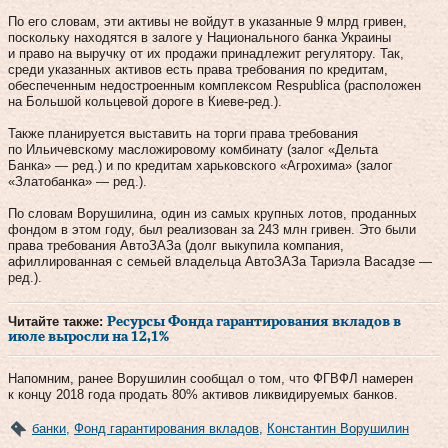
По его словам, эти активы не войдут в указанные 9 млрд гривен,
поскольку находятся в залоге у Национального банка Украины
и право на выручку от их продажи принадлежит регулятору. Так,
среди указанных активов есть права требования по кредитам,
обеспеченным недостроенным комплексом Respublica (расположен
на Большой кольцевой дороге в Киеве-ред.).
Также планируется выставить на торги права требования
по Ильичевскому масложировому комбинату (залог «Дельта
Банка» — ред.) и по кредитам харьковского «Агрохима» (залог
«Златобанка» — ред.).
По словам Ворушилина, один из самых крупных лотов, проданных
фондом в этом году, был реализован за 243 млн гривен. Это были
права требования АвтоЗАЗа (долг выкупила компания,
афиллированная с семьей владельца АвтоЗАЗа Тариэла Васадзе —
ред.).
Читайте также:
Ресурсы Фонда гарантирования вкладов в
июле выросли на 12,1%
Напомним, ранее Ворушилин сообщал о том, что ФГВФЛ намерен
к концу 2018 года продать 80% активов ликвидируемых банков.
банки
,
Фонд гарантирования вкладов
,
Константин Ворушилин