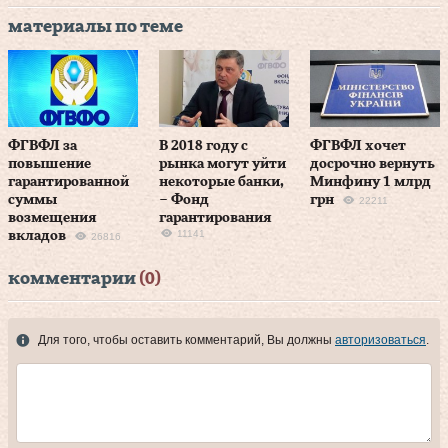
материалы по теме
ФГВФЛ за
В 2018 году с
ФГВФЛ хочет
повышение
рынка могут уйти
досрочно вернуть
гарантированной
некоторые банки,
Минфину 1 млрд
суммы
– Фонд
грн
22211
возмещения
гарантирования
11141
вкладов
26816
комментарии
(0)
Для того, чтобы оставить комментарий, Вы должны
авторизоваться
.