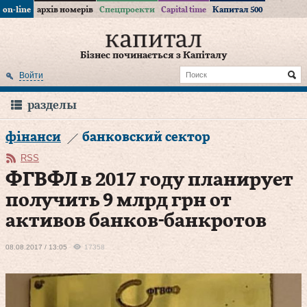
on-line
архів номерів
Спецпроекти
Capital time
Капитал 500
Бізнес починається з Капіталу
Войти
разделы
фінанси
банковский сектор
RSS
ФГВФЛ в 2017 году планирует
получить 9 млрд грн от
активов банков-банкротов
08.08.2017 / 13:05
17358