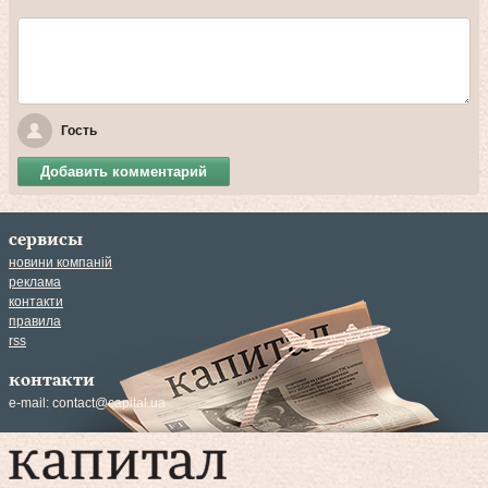
Гость
Добавить комментарий
сервисы
новини компаній
реклама
контакти
правила
rss
контакти
e-mail:
contact@capital.ua