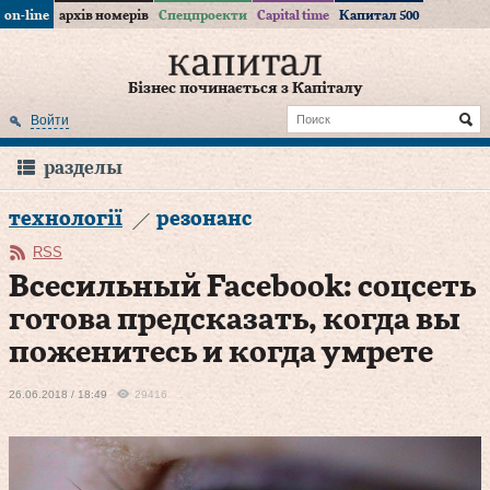
on-line
архів номерів
Спецпроекти
Capital time
Капитал 500
Бізнес починається з Капіталу
Войти
разделы
технології
резонанс
RSS
Всесильный Facebook: соцсеть
готова предсказать, когда вы
поженитесь и когда умрете
26.06.2018 / 18:49
29416