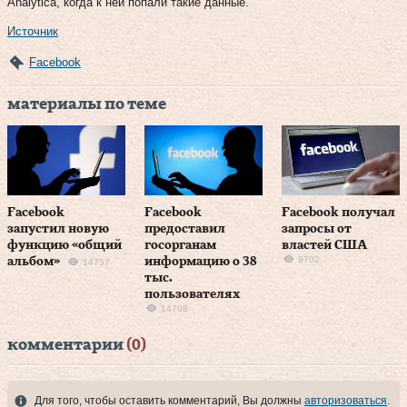
Analytica, когда к ней попали такие данные.
Источник
Facebook
материалы по теме
Facebook
Facebook
Facebook получал
запустил новую
предоставил
запросы от
функцию «общий
госорганам
властей США
9702
альбом»
информацию о 38
14757
тыс.
пользователях
14708
комментарии
(0)
Для того, чтобы оставить комментарий, Вы должны
авторизоваться
.