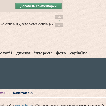
Добавить комментарий
0
ение утопающих, дело самих утопающих.
ології
думки
інтереси
фото
capitaltv
time
Капитал 500
 зміст сайту
www.capital.ua
є об'єктом авторського права та охороняються законом. Буд