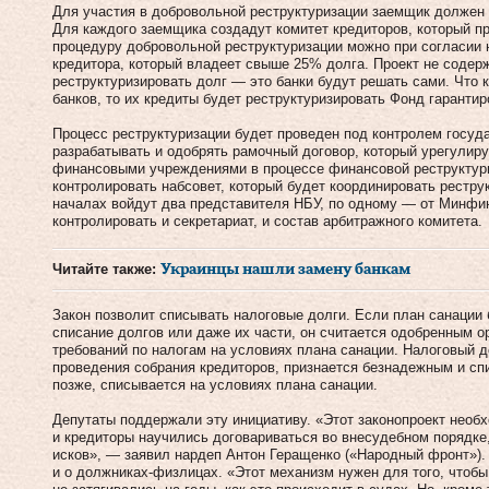
Для участия в добровольной реструктуризации заемщик должен 
Для каждого заемщика создадут комитет кредиторов, который п
процедуру добровольной реструктуризации можно при согласии 
кредитора, который владеет свыше 25% долга. Проект не содерж
реструктуризировать долг — это банки будут решать сами. Что
банков, то их кредиты будет реструктуризировать Фонд гарантир
Процесс реструктуризации будет проведен под контролем госуд
разрабатывать и одобрять рамочный договор, который урегулир
финансовыми учреждениями в процессе финансовой реструктури
контролировать набсовет, который будет координировать рестру
началах войдут два представителя НБУ, по одному — от Минфи
контролировать и секретариат, и состав арбитражного комитета.
Читайте также:
Украинцы нашли замену банкам
Закон позволит списывать налоговые долги. Если план санации
списание долгов или даже их части, он считается одобренным о
требований по налогам на условиях плана санации. Налоговый до
проведения собрания кредиторов, признается безнадежным и спи
позже, списывается на условиях плана санации.
Депутаты поддержали эту инициативу. «Этот законопроект необ
и кредиторы научились договариваться во внесудебном порядке,
исков», — заявил нардеп Антон Геращенко («Народный фронт»).
и о должниках-физлицах. «Этот механизм нужен для того, чтобы