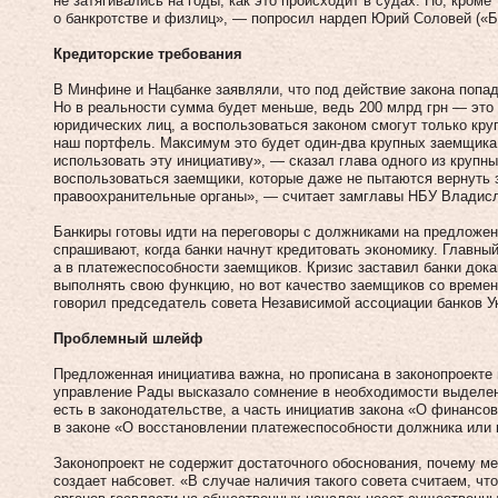
не затягивались на годы, как это происходит в судах. Но, кроме
о банкротстве и физлиц», — попросил нардеп Юрий Соловей («Б
Кредиторские требования
В Минфине и Нацбанке заявляли, что под действие закона попад
Но в реальности сумма будет меньше, ведь 200 млрд грн — это
юридических лиц, а воспользоваться законом смогут только кр
наш портфель. Максимум это будет один-два крупных заемщика
использовать эту инициативу», — сказал глава одного из крупны
воспользоваться заемщики, которые даже не пытаются вернуть
правоохранительные органы», — считает замглавы НБУ Владис
Банкиры готовы идти на переговоры с должниками на предложен
спрашивают, когда банки начнут кредитовать экономику. Главный
а в платежеспособности заемщиков. Кризис заставил банки дока
выполнять свою функцию, но вот качество заемщиков со време
говорил председатель совета Независимой ассоциации банков У
Проблемный шлейф
Предложенная инициатива важна, но прописана в законопроекте 
управление Рады высказало сомнение в необходимости выделен
есть в законодательстве, а часть инициатив закона «О финансо
в законе «О восстановлении платежеспособности должника или 
Законопроект не содержит достаточного обоснования, почему м
создает набсовет. «В случае наличия такого совета считаем, чт