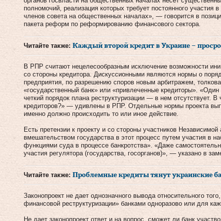
органов госвласти на общественных началах несет существенны
полномочий, реализация которых требует постоянного участия в
членов совета на общественных началах», — говорится в позиц
пакета реформ по реформированию финансового сектора.
Читайте также:
Каждый второй кредит в Украине – проср
В РПР считают нецелесообразным исключение возможности ини
со стороны кредитора. Дискуссионными являются нормы о поря
предприятия, по разрешению споров новым арбитражем, толкова
«государственный банк» или «привлеченные кредиторы». «Один 
четкий порядок плана реструктуризации — в нем отсутствует. В 
кредиторов?» — удивлены в РПР. Отдельные нормы проекта выпи
именно должно происходить то или иное действие.
Есть претензии к проекту и со стороны участников Независимой
вмешательством государства в этот процесс путем участия в на
функциями суда в процессе банкротства». «Даже самостоятель
участия регулятора (государства, госорганов)», — указано в зам
Читайте также:
Проблемные кредиты тянут украинские ба
Законопроект не дает однозначного вывода относительного того
финансовой реструктуризации» банками одноразово или для каж
Не дает законопроект ответ и на вопрос, сможет ли банк участво