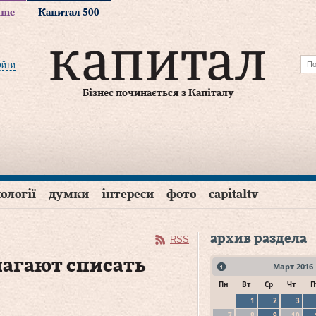
time
Капитал 500
ойти
Бізнес починається з Капіталу
ології
думки
інтереси
фото
capitaltv
архив раздела
RSS
агают списать
Март
2016
Пн
Вт
Ср
Чт
П
1
2
3
7
8
9
10