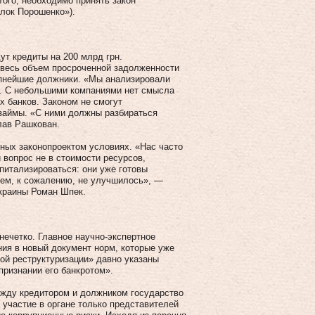
 того, необходимо принять закон
лок Порошенко»).
ут кредиты на 200 млрд грн.
 весь объем просроченной задолженности
упнейшие должники. «Мы анализировали
. С небольшими компаниями нет смысла
х банков. Законом не смогут
 займы. «С ними должны разбираться
лав Рашкован.
ных законопроектом условиях. «Нас часто
 вопрос не в стоимости ресурсов,
питализироваться: они уже готовы
нем, к сожалению, не улучшилось», —
краины Роман Шпек.
нечетко. Главное научно-экспертное
ия в новый документ норм, которые уже
вой реструктуризации» давно указаны
признании его банкротом».
ежду кредитором и должником государство
о участие в органе только представителей