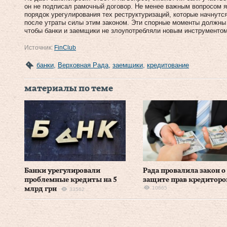
он не подписал рамочный договор. Не менее важным вопросом я
порядок урегулирования тех реструктуризаций, которые начнутс
после утраты силы этим законом. Эти спорные моменты должны 
чтобы банки и заемщики не злоупотребляли новым инструментом
Источник:
FinClub
банки
,
Верховная Рада
,
заемщики
,
кредитование
материалы по теме
Банки урегулировали
Рада провалила закон о
проблемные кредиты на 5
защите прав кредиторо
10665
млрд грн
33562