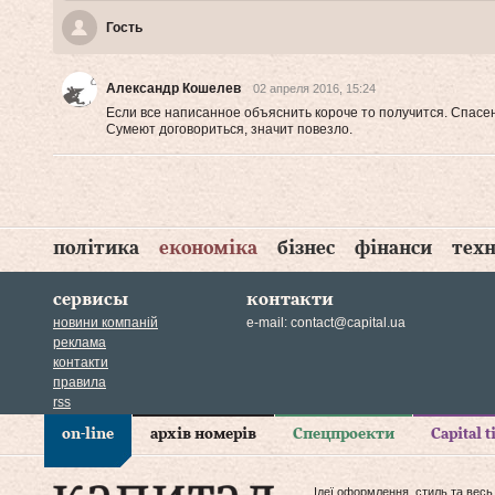
Гость
Александр Кошелев
02 апреля 2016, 15:24
Если все написанное объяснить короче то получится. Спас
Сумеют договориться, значит повезло.
політика
економіка
бізнес
фінанси
техн
сервисы
контакти
новини компаній
e-mail:
contact@capital.ua
реклама
контакти
правила
rss
on-line
архів номерів
Спецпроекти
Capital 
Ідеї оформлення, стиль та весь