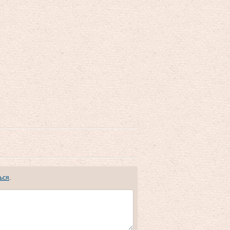
ься
.