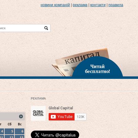
новини компаній
|
реклама
|
контакти
|
правила
Читай
бесплатно!
РЕКЛАМА
т
Сб
Вс
4
5
6
11
12
13