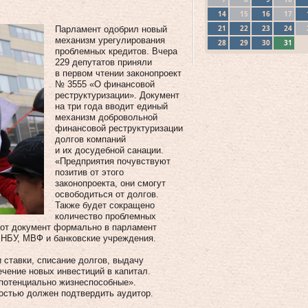
14
15
16
17
21
22
23
24
Парламент одобрил новый
механизм урегулирования
28
29
30
31
проблемных кредитов. Вчера
229 депутатов приняли
в первом чтении законопроект
№ 3555 «О финансовой
реструктуризации». Документ
на три года вводит единый
механизм добровольной
финансовой реструктуризации
долгов компаний
и их досудебной санации.
«Предприятия почувствуют
позитив от этого
законопроекта, они смогут
освободиться от долгов.
Также будет сокращено
количество проблемных
тот документ формально в парламент
, НБУ, МВФ и банковские учреждения.
 ставки, списание долгов, выдачу
чение новых инвестиций в капитал.
«потенциально жизнеспособные».
остью должен подтвердить аудитор.