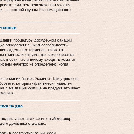
е коррупционные риски. Исходя из перечня
 работе, считаем невозможным участие
ии экспертной группы Реанимационного
оченный
циации процедуры досудебной санации
дке определения «жизнеспособности»
ние отдельных терминов, таких как
из главных инструментов законопроекта —
частности, кто и почему входит в комитет
саны нечетко: не определено, когда
 ассоциации банков Украины. Там удивлены
бсовете, который «фактически наделен
ная ликвидация юрлица не предусматривает
ечаниях.
нки на дно
, подписывается ли «рамочный договор
дого должника отдельно.
вать в реструктуризации, если