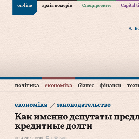
on-line
архів номерів
Спецпроекти
Capital 
В
політика
економіка
бізнес
фінанси
техн
економіка
законодательство
Как именно депутаты предл
кредитные долги
01.04.2016 / 15:08
1
24888