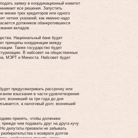
подать заявку в координационный комитет.
ринимает все решения. Запустить
не менее трех кредиторов или одного
ит четких указаний, как именно надо
 касается должников обанкротившихся
ования вкладов.
арства. Национальный банк будет
ует принципы координации между
зации. Также государство будет
ктуризацию. В набсовет на общественных
на, МЭРТ и Минюста. Набсовет будет
 будет предусматривать рассрочку или
рганом взыскания в части удовлетворения
лг, возникший за три года до дня
сывается, а налоговый долг, возникший
ходимо принять, чтобы должники
 прежде чем подавать друг на друга кучу
 Но депутаты призвали не забывать
 разбирательства о возврате долгов