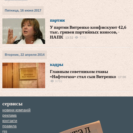
Пятница, 16 июня 2017
партии
У партии Витренко конфискуют 42,6
тыс. гривен партийных взносов, -
НАПК
13:52
7731
Вторник, 22 апреля 2014
кадры
Главным советником главы
«Нафтогаза» стал сын Витренко
17:00
6761
сервисы
новини компаній
реклама
контакти
правила
rss