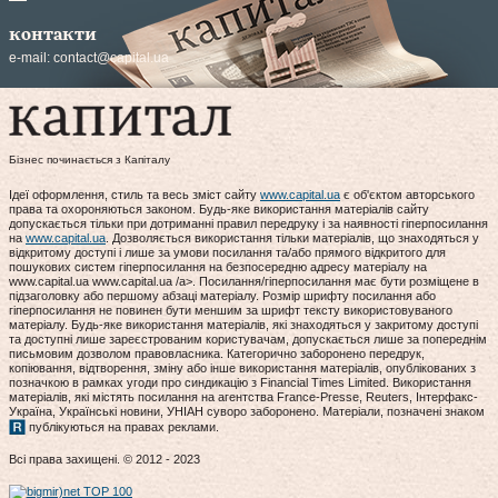
контакти
e-mail:
contact@capital.ua
Бізнес починається з Капіталу
Ідеї оформлення, стиль та весь зміст сайту
www.capital.ua
є об'єктом авторського
права та охороняються законом. Будь-яке використання матеріалів сайту
допускається тільки при дотриманні правил передруку і за наявності гіперпосилання
на
www.capital.ua
. Дозволяється використання тільки матеріалів, що знаходяться у
відкритому доступі і лише за умови посилання та/або прямого відкритого для
пошукових систем гіперпосилання на безпосередню адресу матеріалу на
www.capital.ua www.capital.ua /a>. Посилання/гіперпосилання має бути розміщене в
підзаголовку або першому абзаці матеріалу. Розмір шрифту посилання або
гіперпосилання не повинен бути меншим за шрифт тексту використовуваного
матеріалу. Будь-яке використання матеріалів, які знаходяться у закритому доступі
та доступні лише зареєстрованим користувачам, допускається лише за попереднім
письмовим дозволом правовласника. Категорично заборонено передрук,
копіювання, відтворення, зміну або інше використання матеріалів, опублікованих з
позначкою в рамках угоди про синдикацію з Financial Times Limited. Використання
матеріалів, які містять посилання на агентства France-Presse, Reuters, Інтерфакс-
Україна, Українські новини, УНІАН суворо заборонено. Матеріали, позначені знаком
публікуються на правах реклами.
Всі права захищені. © 2012 - 2023