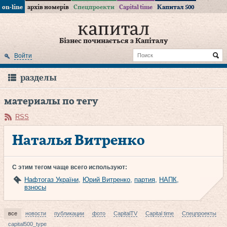
on-line
архів номерів
Спецпроекти
Capital time
Капитал 500
Бізнес починається з Капіталу
Войти
разделы
материалы по тегу
RSS
Наталья Витренко
С этим тегом чаще всего используют:
Нафтогаз України
,
Юрий Витренко
,
партия
,
НАПК
,
взносы
все
новости
публикации
фото
CapitalTV
Capital time
Спецпроекты
capital500_type