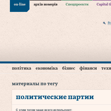
on-line
архів номерів
Спецпроекти
Capital 
В
політика
економіка
бізнес
фінанси
техн
материалы по тегу
политические партии
С этим тегом чаще всего используют: