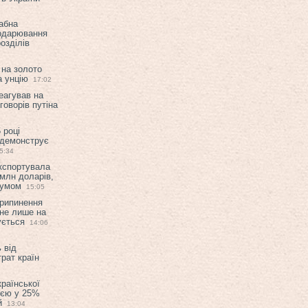
абна
подарювання
озділів
 на золото
а унцію
17:02
еагував на
оворів путіна
 році
 демонструє
5:34
експортувала
млн доларів,
мумом
15:05
припинення
 не лише на
ується
14:06
 від
рат країн
країнської
ією у 25%
й
13:04