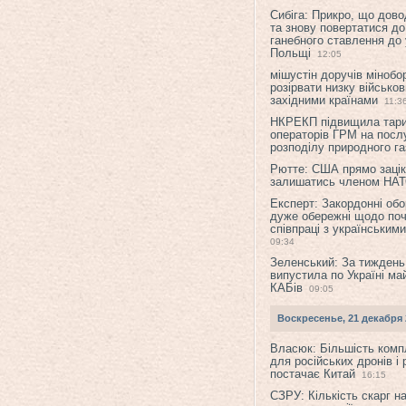
Сибіга: Прикро, що дово
та знову повертатися до
ганебного ставлення до 
Польщі
12:05
мішустін доручів міноб
розірвати низку військов
західними країнами
11:3
НКРЕКП підвищила тар
операторів ГРМ на послу
розподілу природного га
Рютте: США прямо зацік
залишатись членом НА
Експерт: Закордонні обо
дуже обережні щодо поч
співпраці з українським
09:34
Зеленський: За тиждень
випустила по Україні ма
КАБів
09:05
Воскресенье, 21 декабря 
Власюк: Більшість ком
для російських дронів і 
постачає Китай
16:15
СЗРУ: Кількість скарг н