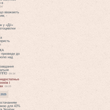
и в
:04
 що вважають
им, -
к у «Дії»
втоцивілки
ла
користь
4
ЕКА
е призведе до
ролю над
 завдання
еальне
в ППО
09:34
 недостатньо
онів і
ах
09:05
 2025
постачанням
емою для 43%
в України