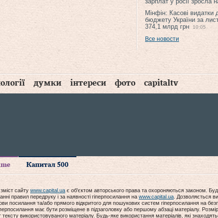
зарплат у росії зросла 
Мінфін: Касові видатки
бюджету України за лис
374,1 млрд грн
10:05
Все новости
ології
думки
інтереси
фото
capitaltv
time
Капитал 500
 зміст сайту
www.capital.ua
є об'єктом авторського права та охороняються законом. Буд
анні правил передруку і за наявності гіперпосилання на
www.capital.ua
. Дозволяється ви
мови посилання та/або прямого відкритого для пошукових систем гіперпосилання на без
гіперпосилання має бути розміщене в підзаголовку або першому абзаці матеріалу. Розм
ексту використовуваного матеріалу. Будь-яке використання матеріалів, які знаходять