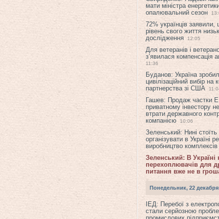
мати міністра енергетик
опалювальний сезон
13
72% українців заявили,
рівень свого життя низьк
дослідження
12:05
Для ветеранів і ветерано
з’явилася компенсація а
11:36
Буданов: Україна зроби
цивілізаційний вибір на 
партнерства зі США
11:0
Гашев: Продаж частки 
приватному інвестору н
втрати державного конт
компанією
10:06
Зеленський: Нині стоїть
організувати в Україні р
виробництво комплексі
Зеленський: В Україні
перехоплювачів для др
питання вже не в грош
Понедельник, 22 декабря
ІЕД: Перебої з електро
стали серйозною пробл
промислових підприємст