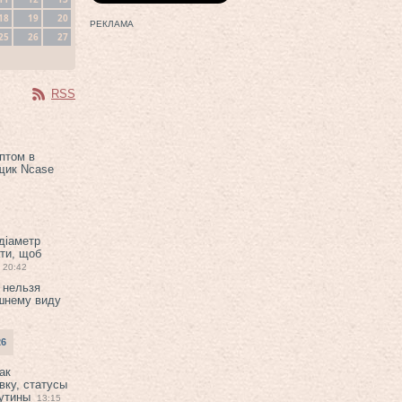
18
19
20
РЕКЛАМА
25
26
27
RSS
птом в
щик Ncase
 діаметр
ти, щоб
20:42
 нельзя
шнему виду
26
ак
вку, статусы
рутины
13:15