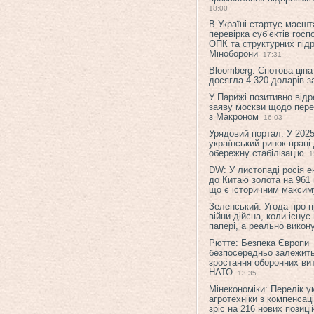
18:00
В Україні стартує масшт
перевірка суб’єктів гос
ОПК та структурних підр
Міноборони
17:31
Bloomberg: Спотова ціна
досягла 4 320 доларів з
У Парижі позитивно відр
заяву москви щодо перег
з Макроном
16:03
Урядовий портал: У 2025
український ринок праці
обережну стабілізацію
1
DW: У листопаді росія 
до Китаю золота на 961 
що є історичним макси
Зеленський: Угода про 
війни дійсна, коли існує
папері, а реально викон
Рютте: Безпека Європи
безпосередньо залежить
зростання оборонних вит
НАТО
13:35
Мінекономіки: Перелік у
агротехніки з компенсац
зріс на 216 нових позиці