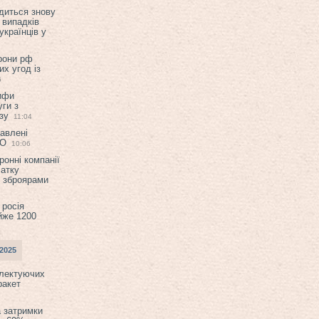
диться знову
 випадків
українців у
орони рф
их угод із
6
ифи
ги з
зу
11:04
авлені
ТО
10:06
ронні компанії
атку
и зброярами
 росія
йже 1200
2025
плектуючих
ракет
а затримки