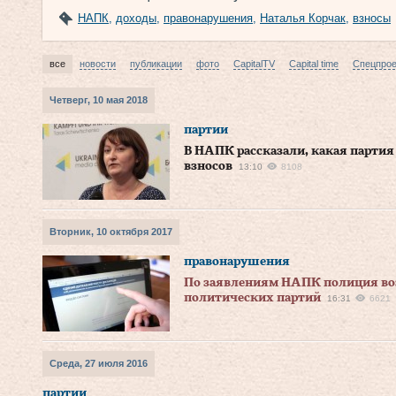
НАПК
,
доходы
,
правонарушения
,
Наталья Корчак
,
взносы
все
новости
публикации
фото
CapitalTV
Capital time
Спецпро
Четверг, 10 мая 2018
партии
В НАПК рассказали, какая партия
взносов
13:10
8108
Вторник, 10 октября 2017
правонарушения
По заявлениям НАПК полиция воз
политических партий
16:31
6621
Среда, 27 июля 2016
партии