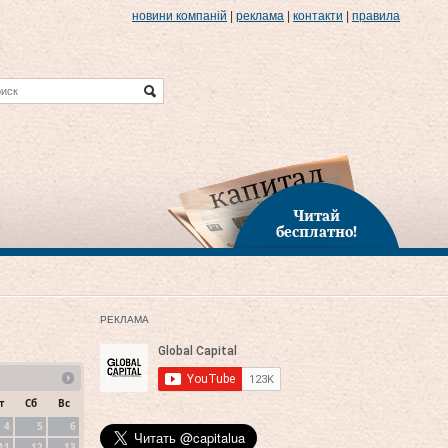
новини компаній
|
реклама
|
контакти
|
правила
Читай
бесплатно!
РЕКЛАМА
т
Сб
Вс
4
5
6
11
12
13