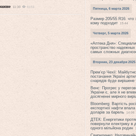
раине
11:30
6153
Пятница, 6 марта 2026
Размер 205/55 R16: что 
кому подходит
15:44
Четверг, 5 марта 2026
«Аптека Дня»: Специал
пространство надежных
самых сложных диагноз
Вторник, 23 декабря 2025
Прем’єр Чехії: Майбутнє 
постачання Україні арти
снарядів буде вирішене у
Венс: Прогрес у перего
України є, але я не впев
досягненні мирного вир
Bloomberg: Вартість рос
експортної нафти впала
доларів за барель
14:06
ДТЕК: Енергетики протя
повернули електрику в 
одного мільйона родин
Свириденко: Надзвичай