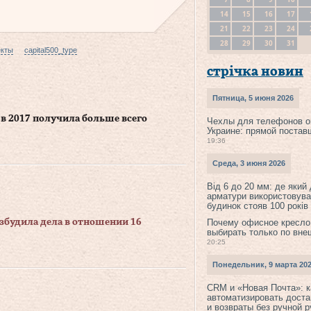
14
15
16
17
21
22
23
24
28
29
30
31
екты
capital500_type
стрічка новин
Пятница, 5 июня 2026
 в 2017 получила больше всего
Чехлы для телефонов о
Украине: прямой постав
19:36
Среда, 3 июня 2026
Від 6 до 20 мм: де який
арматури використовува
будинок стояв 100 років
будила дела в отношении 16
Почему офисное кресло
выбирать только по вне
20:25
Понедельник, 9 марта 20
CRM и «Новая Почта»: к
автоматизировать доста
и возвраты без ручной 