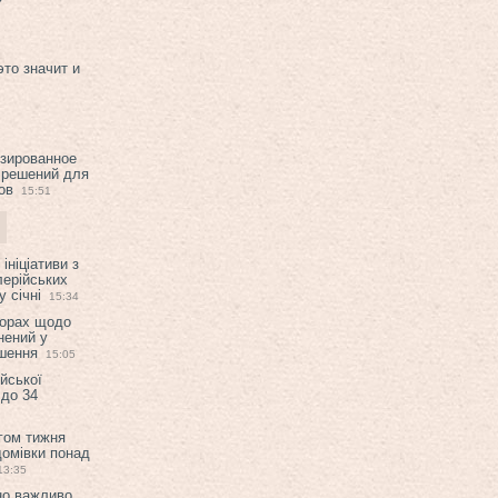
это значит и
изированное
 решений для
ов
15:51
ініціативи з
лерійських
 січні
15:34
ворах щодо
нений у
ішення
15:05
ійської
 до 34
гом тижня
домівки понад
13:35
но важливо