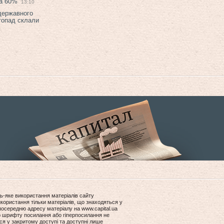
на 60%
13:10
 державного
топад склали
ь-яке використання матеріалів сайту
користання тільки матеріалів, що знаходяться у
посередню адресу матеріалу на www.capital.ua
ір шрифту посилання або гіперпосилання не
ся у закритому доступі та доступні лише