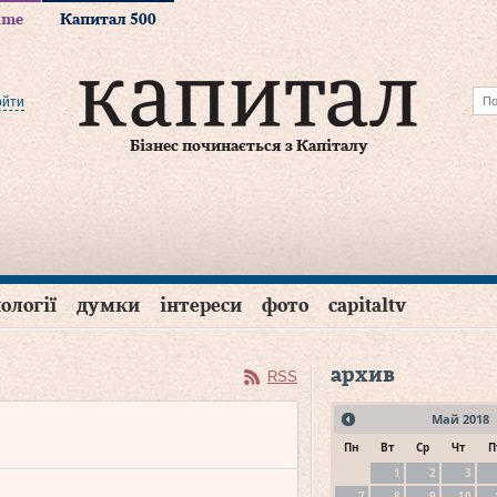
time
Капитал 500
ойти
Бізнес починається з Капіталу
ології
думки
інтереси
фото
capitaltv
архив
RSS
Май
2018
Пн
Вт
Ср
Чт
П
1
2
3
7
8
9
10