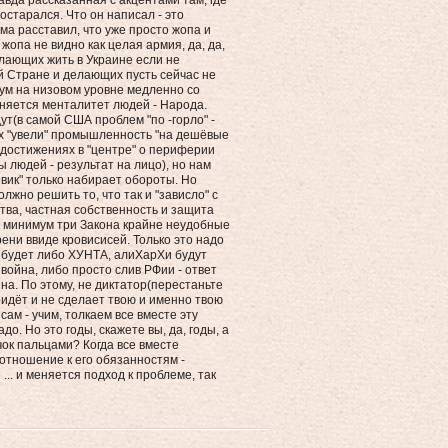
авда рассказанная с акцентами там, где
остарался. Что он написал - это
ма расставил, что уже просто жопа и
 жопа не видно как целая армия, да, да,
лающих жить в Украине если не
й Стране и делающих пусть сейчас не
мум на низовом уровне медленно со
меняется менталитет людей - Народа.
дут(в самой США проблем "по -горло" -
х "увели" промышленность "на дешёвые
 достижениях в "центре" о периферии
 людей - результат на лицо), но нам
овик" только набирает обороты. Но
олжно решить то, что так и "зависло" с
ства, частная собственность и защита
ак минимум три Закона крайне неудобные
ни ввиде кровисисей. Только это надо
о будет либо ХУНТА, алиХарХи будут
война, либо просто слив РФии - ответ
а. По этому, не диктатор(перестаньте
придёт и не сделает твою и именно твою
 сам - учим, толкаем все вместе эту
адо. Но это годы, скажете вы, да, годы, а
чок пальцами? Когда все вместе
отношение к его обязанностям -
... и меняется подход к проблеме, так