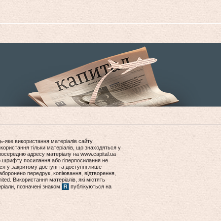
ь-яке використання матеріалів сайту
користання тільки матеріалів, що знаходяться у
посередню адресу матеріалу на www.capital.ua
ір шрифту посилання або гіперпосилання не
ся у закритому доступі та доступні лише
боронено передрук, копіювання, відтворення,
ited. Використання матеріалів, які містять
еріали, позначені знаком
публікуються на