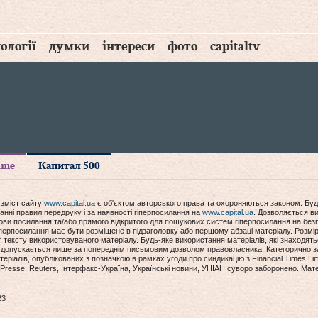
ології
думки
інтереси
фото
capitaltv
time
Капитал 500
 зміст сайту
www.capital.ua
є об'єктом авторського права та охороняються законом. Буд
анні правил передруку і за наявності гіперпосилання на
www.capital.ua
. Дозволяється ви
мови посилання та/або прямого відкритого для пошукових систем гіперпосилання на без
гіперпосилання має бути розміщене в підзаголовку або першому абзаці матеріалу. Розм
ексту використовуваного матеріалу. Будь-яке використання матеріалів, які знаходять
допускається лише за попереднім письмовим дозволом правовласника. Категорично за
еріалів, опублікованих з позначкою в рамках угоди про синдикацію з Financial Times Lim
Presse, Reuters, Інтерфакс-Україна, Українські новини, УНІАН суворо заборонено. Мат
23