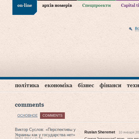
on-line
архів номерів
Спецпроекти
Capital 
В
політика
економіка
бізнес
фінанси
техн
comments
ОСНОВНОЕ
COMMENTS
Виктор Суслов: «Перспективы у
Ruslan Sheremet
10 января 20
Украины как у государства нет»
09.01.2017 / 11:59