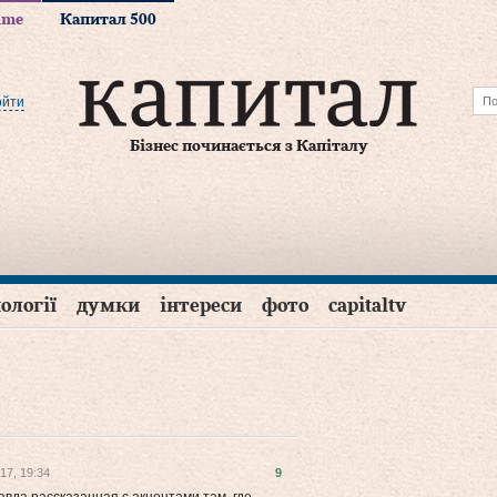
time
Капитал 500
ойти
Бізнес починається з Капіталу
ології
думки
інтереси
фото
capitaltv
17, 19:34
9