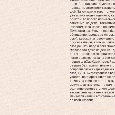
Самая "классная" ложь, это пр
надо. Вот таварисЧ Суслов и п
правда, но акцентики так шель
фсё. За криками о том, что уже
уже армия людей идейных, же
богатой, то просто нормально
заметные, но дела - как мини
"скрипом, косо, криво", но из
Трудности, да, будут и ещё бу
обнищание городов из которы
руки", демократы говорящие о
просто забыли, а это миллионы
своё решать надо и пока "мах
главное это даже не деньги - д
1917г., - наследство производ
чести и достоинства - а это к
нашим алиХарХам и прочей хре
решать без гарячки, иначе эт
сопротивляться - гражданская 
ввод ХУНТЫ= гражданская войн
уповать на "царя"), никто не 
работу за тебя, не кто то, а ты
сытую власть к тому, что нам н
сознание менять это, что щел
заставляем мера менять своё 
меняется наше и его сознание 
по всей Украине.