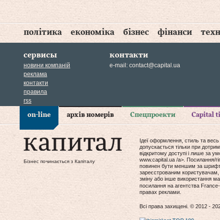
політика
економіка
бізнес
фінанси
техн
сервисы
контакти
новини компаній
e-mail:
contact@capital.ua
реклама
контакти
правила
rss
on-line
архів номерів
Спецпроекти
Capital 
Ідеї оформлення, стиль та весь
допускається тільки при дотрим
відкритому доступі і лише за у
www.capital.ua /a>. Посилання/
Бізнес починається з Капіталу
повинен бути меншим за шрифт т
зареєстрованим користувачам, 
зміну або інше використання мат
посилання на агентства France-
правах реклами.
Всі права захищені. © 2012 - 20