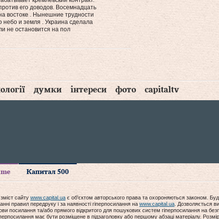
абатывает кремлевский контракт.
против его доводов. Восемнадцать
на востоке . Нынешние трудности
 небо и земля . Украина сделала
и не остановится на пол
ології
думки
інтереси
фото
capitaltv
time
Капитал 500
 зміст сайту
www.capital.ua
є об'єктом авторського права та охороняються законом. Буд
анні правил передруку і за наявності гіперпосилання на
www.capital.ua
. Дозволяється ви
мови посилання та/або прямого відкритого для пошукових систем гіперпосилання на без
гіперпосилання має бути розміщене в підзаголовку або першому абзаці матеріалу. Розм