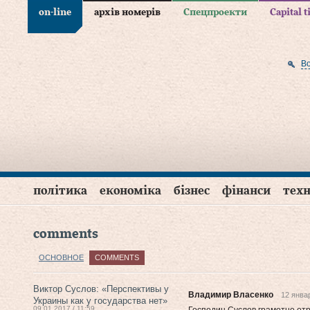
on-line
архів номерів
Спецпроекти
Capital 
В
політика
економіка
бізнес
фінанси
техн
comments
ОСНОВНОЕ
COMMENTS
Виктор Суслов: «Перспективы у
Владимир Власенко
12 янва
Украины как у государства нет»
09.01.2017 / 11:59