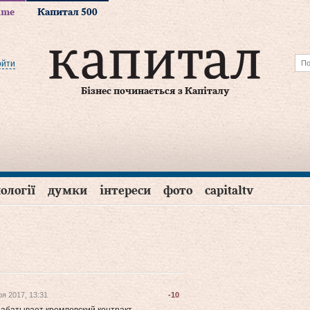
time
Капитал 500
ойти
Бізнес починається з Капіталу
ології
думки
інтереси
фото
capitaltv
ря 2017, 13:31
-10