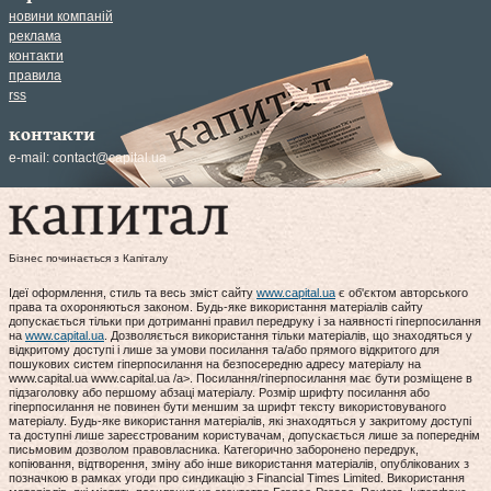
новини компаній
реклама
контакти
правила
rss
контакти
e-mail:
contact@capital.ua
Бізнес починається з Капіталу
Ідеї оформлення, стиль та весь зміст сайту
www.capital.ua
є об'єктом авторського
права та охороняються законом. Будь-яке використання матеріалів сайту
допускається тільки при дотриманні правил передруку і за наявності гіперпосилання
на
www.capital.ua
. Дозволяється використання тільки матеріалів, що знаходяться у
відкритому доступі і лише за умови посилання та/або прямого відкритого для
пошукових систем гіперпосилання на безпосередню адресу матеріалу на
www.capital.ua www.capital.ua /a>. Посилання/гіперпосилання має бути розміщене в
підзаголовку або першому абзаці матеріалу. Розмір шрифту посилання або
гіперпосилання не повинен бути меншим за шрифт тексту використовуваного
матеріалу. Будь-яке використання матеріалів, які знаходяться у закритому доступі
та доступні лише зареєстрованим користувачам, допускається лише за попереднім
письмовим дозволом правовласника. Категорично заборонено передрук,
копіювання, відтворення, зміну або інше використання матеріалів, опублікованих з
позначкою в рамках угоди про синдикацію з Financial Times Limited. Використання