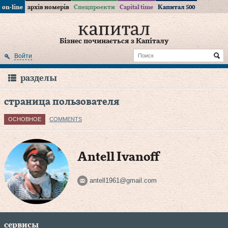
on-line
архів номерів
Спецпроекти
Capital time
Капитал 500
Бізнес починається з Капіталу
Войти
разделы
страница пользователя
ОСНОВНОЕ
COMMENTS
Antell Ivanoff
antell1961@gmail.com
сервисы