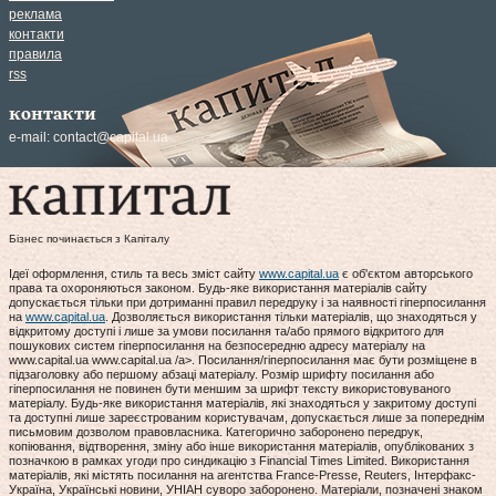
реклама
контакти
правила
rss
контакти
e-mail:
contact@capital.ua
Бізнес починається з Капіталу
Ідеї оформлення, стиль та весь зміст сайту
www.capital.ua
є об'єктом авторського
права та охороняються законом. Будь-яке використання матеріалів сайту
допускається тільки при дотриманні правил передруку і за наявності гіперпосилання
на
www.capital.ua
. Дозволяється використання тільки матеріалів, що знаходяться у
відкритому доступі і лише за умови посилання та/або прямого відкритого для
пошукових систем гіперпосилання на безпосередню адресу матеріалу на
www.capital.ua www.capital.ua /a>. Посилання/гіперпосилання має бути розміщене в
підзаголовку або першому абзаці матеріалу. Розмір шрифту посилання або
гіперпосилання не повинен бути меншим за шрифт тексту використовуваного
матеріалу. Будь-яке використання матеріалів, які знаходяться у закритому доступі
та доступні лише зареєстрованим користувачам, допускається лише за попереднім
письмовим дозволом правовласника. Категорично заборонено передрук,
копіювання, відтворення, зміну або інше використання матеріалів, опублікованих з
позначкою в рамках угоди про синдикацію з Financial Times Limited. Використання
матеріалів, які містять посилання на агентства France-Presse, Reuters, Інтерфакс-
Україна, Українські новини, УНІАН суворо заборонено. Матеріали, позначені знаком