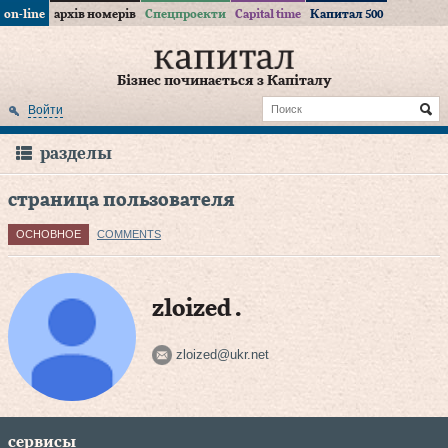
on-line
архів номерів
Спецпроекти
Capital time
Капитал 500
Бізнес починається з Капіталу
Войти
разделы
страница пользователя
ОСНОВНОЕ
COMMENTS
zloized .
zloized@ukr.net
сервисы