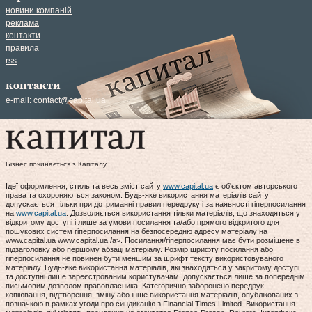
новини компаній
реклама
контакти
правила
rss
контакти
e-mail:
contact@capital.ua
Бізнес починається з Капіталу
Ідеї оформлення, стиль та весь зміст сайту
www.capital.ua
є об'єктом авторського
права та охороняються законом. Будь-яке використання матеріалів сайту
допускається тільки при дотриманні правил передруку і за наявності гіперпосилання
на
www.capital.ua
. Дозволяється використання тільки матеріалів, що знаходяться у
відкритому доступі і лише за умови посилання та/або прямого відкритого для
пошукових систем гіперпосилання на безпосередню адресу матеріалу на
www.capital.ua www.capital.ua /a>. Посилання/гіперпосилання має бути розміщене в
підзаголовку або першому абзаці матеріалу. Розмір шрифту посилання або
гіперпосилання не повинен бути меншим за шрифт тексту використовуваного
матеріалу. Будь-яке використання матеріалів, які знаходяться у закритому доступі
та доступні лише зареєстрованим користувачам, допускається лише за попереднім
письмовим дозволом правовласника. Категорично заборонено передрук,
копіювання, відтворення, зміну або інше використання матеріалів, опублікованих з
позначкою в рамках угоди про синдикацію з Financial Times Limited. Використання