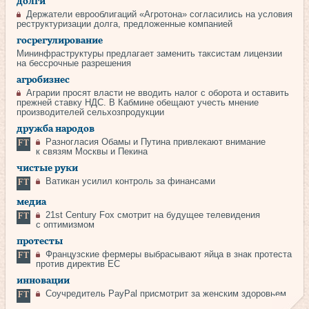
долги
Держатели еврооблигаций «Агротона» согласились на условия
реструктуризации долга, предложенные компанией
госрегулирование
Мининфраструктуры предлагает заменить таксистам лицензии
на бессрочные разрешения
агробизнес
Аграрии просят власти не вводить налог с оборота и оставить
прежней ставку НДС. В Кабмине обещают учесть мнение
производителей сельхозпродукции
дружба народов
Разногласия Обамы и Путина привлекают внимание
к связям Москвы и Пекина
чистые руки
Ватикан усилил контроль за финансами
медиа
21st Century Fox смотрит на будущее телевидения
с оптимизмом
протесты
Французские фермеры выбрасывают яйца в знак протеста
против директив ЕС
инновации
Соучредитель PayPal присмотрит за женским здоровьем