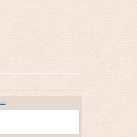
ься
.