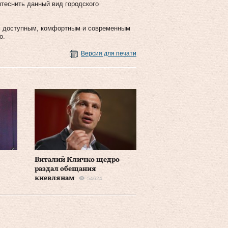
ытеснить данный вид городского
м доступным, комфортным и современным
о.
Версия для печати
Виталий Кличко щедро
раздал обещания
киевлянам
54624