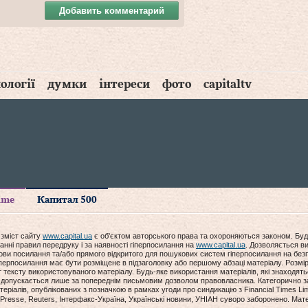
Добавить комментарий
ології
думки
інтереси
фото
capitaltv
time
Капитал 500
 зміст сайту
www.capital.ua
є об'єктом авторського права та охороняються законом. Буд
анні правил передруку і за наявності гіперпосилання на
www.capital.ua
. Дозволяється ви
мови посилання та/або прямого відкритого для пошукових систем гіперпосилання на без
гіперпосилання має бути розміщене в підзаголовку або першому абзаці матеріалу. Розм
ексту використовуваного матеріалу. Будь-яке використання матеріалів, які знаходять
допускається лише за попереднім письмовим дозволом правовласника. Категорично за
еріалів, опублікованих з позначкою в рамках угоди про синдикацію з Financial Times Lim
Presse, Reuters, Інтерфакс-Україна, Українські новини, УНІАН суворо заборонено. Мат