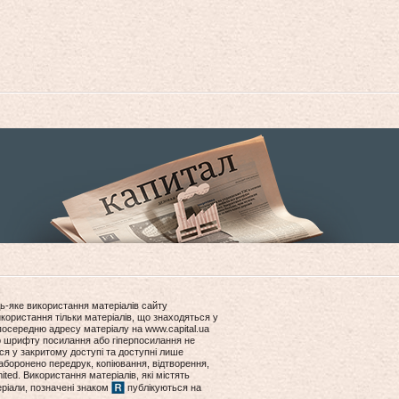
ь-яке використання матеріалів сайту
користання тільки матеріалів, що знаходяться у
посередню адресу матеріалу на www.capital.ua
ір шрифту посилання або гіперпосилання не
ся у закритому доступі та доступні лише
боронено передрук, копіювання, відтворення,
ited. Використання матеріалів, які містять
еріали, позначені знаком
публікуються на