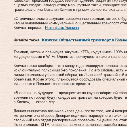
Киевская городская государственная администрация (КГГА) зак
с целью создать альтернативу маршрутным такси, сообщает пре
градоначальника Виталия Кличко в прямом эфире телеканала «
«Столичные власти закупают современные трамваи, которые буду
чтобы обновленный коммунальный общественный транспорт ста
Кличко, передает
Интерфакс-Украина
.
Читайте также:
Кличко: Общественный транспорт в Киев
Трамваи, которые планирует закупить КГГА, будут иметь 100% н
кондиционерами и Wi-Fi. Одним из преимуществ такого транспор
Кличко также сообщил, что к концу года планируют полностью з
исключительно польскими 5-го поколения. По его словам, есть 
линии трамваями украинской сборки, но Львовский трамвайный 
объемами. Кроме этого, планируется оборудовать специальный
купленных в Польше транспортных средств.
«В планах на будущее — предприятие по крупногабаритной сборк
времени по городу будут следовать трамваи, на которых будет 
в Киеве», — сказал мэр.
Данная инициатива возникла через день после того, как 4 ноябр
метрополитена «Героев Днепра» водитель маршрутного такси на
столичный мэр отдал распоряжение проверить лицензии работаю
По его словам, КГГА, опираясь на многочисленные жалобы пасс