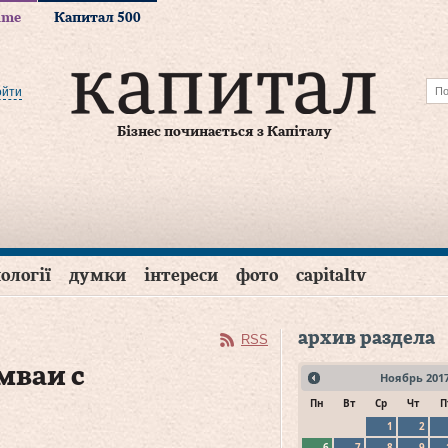
time
Капитал 500
ойти
Бізнес починається з Капіталу
ології
думки
інтереси
фото
capitaltv
архив раздела
RSS
мваи с
Ноябрь
201
Пн
Вт
Ср
Чт
П
1
2
6
7
8
9