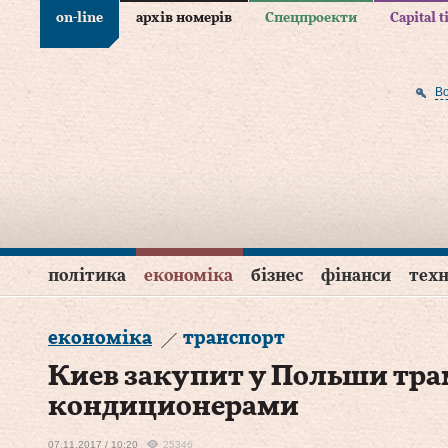
on-line
архів номерів
Спецпроекти
Capital 
В
політика
економіка
бізнес
фінанси
техн
економіка
транспорт
Киев закупит у Польши тра
кондиционерами
07.11.2017 / 10:20
25346