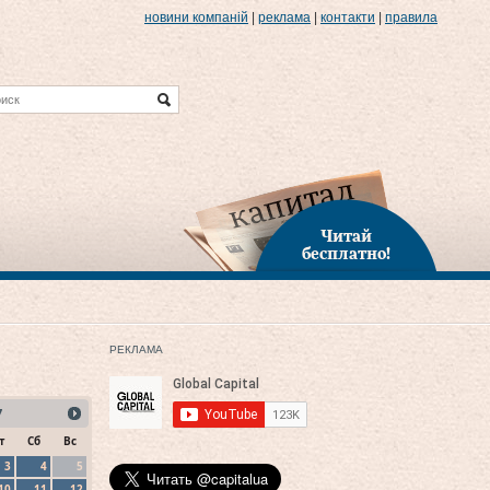
новини компаній
|
реклама
|
контакти
|
правила
Читай
бесплатно!
РЕКЛАМА
7
т
Сб
Вс
3
4
5
10
11
12