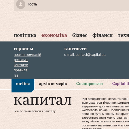
Гость
політика
економіка
бізнес
фінанси
техн
сервисы
контакти
новини компаній
e-mail:
contact@capital.ua
реклама
контакти
правила
rss
on-line
архів номерів
Спецпроекти
Capital 
Ідеї оформлення, стиль та весь
допускається тільки при дотрим
відкритому доступі і лише за у
www.capital.ua /a>. Посилання/
Бізнес починається з Капіталу
повинен бути меншим за шрифт т
зареєстрованим користувачам, 
зміну або інше використання мат
посилання на агентства France-
правах реклами.