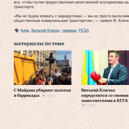
все, чтобы путем предоставления качественной альтернативы в
транспорта:
«Мы не будем воевать с маршрутками — мы их просто вытесни
общественным коммунальным транспортом», — заявил В. Кличк
Киев
,
Виталий Кличко
,
трамваи
,
PESA
материалы по теме
С Майдана убирают палатки
Виталий Кличко
и баррикады
определился со своими
13183
заместителями в КГГА
71932