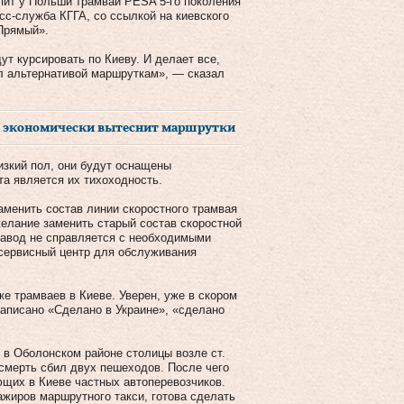
упит у Польши трамваи PESA 5-го поколения
сс-служба КГГА, со ссылкой на киевского
Прямый».
т курсировать по Киеву. И делает все,
л альтернативой маршруткам», — сказал
е экономически вытеснит маршрутки
изкий пол, они будут оснащены
та является их тихоходность.
аменить состав линии скоростного трамвая
желание заменить старый состав скоростной
завод не справляется с необходимыми
 сервисный центр для обслуживания
е трамваев в Киеве. Уверен, уже в скором
написано «Сделано в Украине», «сделано
я в Оболонском районе столицы возле ст.
смерть сбил двух пешеходов. После чего
щих в Киеве частных автоперевозчиков.
ажиров маршрутного такси, готова сделать