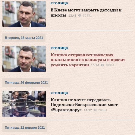
столица
В Киеве могут закрыть детсады и
школы
12:43
36451
Вторник, 16 марта 2021
столица
Кличко отправляет киевских
школьников на каникулы и просит
усилить карантин
15:24
28361
Пятница, 26 февраля 2021
столица
Кличко не хочет передавать
Подольско-Воскресенский мост
«Укравтодору»
14:32
29064
Пятница, 22 января 2021