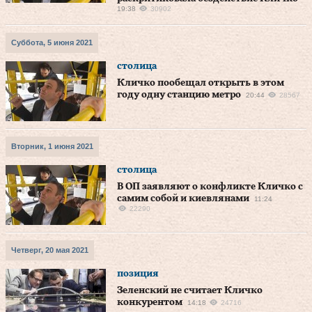
19:38
30902
Суббота, 5 июня 2021
столица
Кличко пообещал открыть в этом
году одну станцию метро
20:44
28567
Вторник, 1 июня 2021
столица
В ОП заявляют о конфликте Кличко с
самим собой и киевлянами
11:24
22290
Четверг, 20 мая 2021
позиция
Зеленский не считает Кличко
конкурентом
14:18
24716