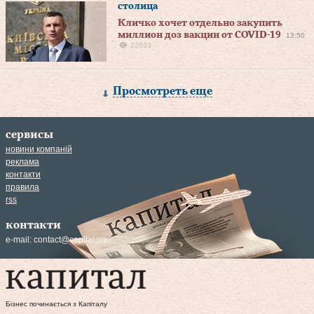
столица
Кличко хочет отдельно закупить
миллион доз вакцин от COVID-19
13:50
22033
Просмотреть еще
сервисы
новини компаній
реклама
контакти
правила
rss
контакти
e-mail:
contact@capital.ua
Бізнес починається з Капіталу