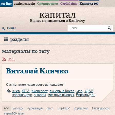
on-line
архів номерів
Спецпроекти
Capital time
Капитал 500
Бізнес починається з Капіталу
Войти
разделы
материалы по тегу
RSS
Виталий Кличко
С этим тегом чаще всего используют:
Киев
,
КГГА
,
Киевсовет
,
выборы в Киеве
,
мэр
,
УДАР
,
коронавирус
,
выборы
,
местные выборы
,
Евромайдан
все
новости
публикации
фото
CapitalTV
Capital time
Спецпроекты
capital500_type