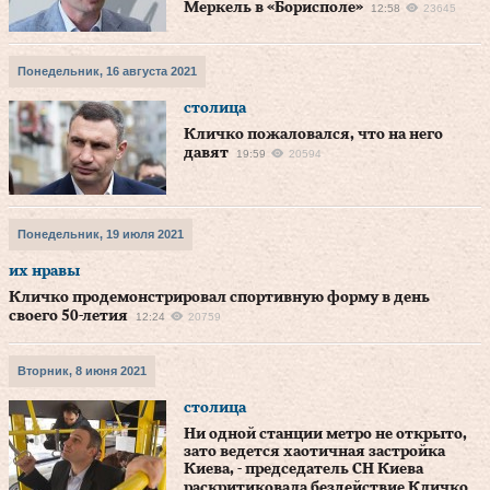
Меркель в «Борисполе»
12:58
23645
Понедельник, 16 августа 2021
столица
Кличко пожаловался, что на него
давят
19:59
20594
Понедельник, 19 июля 2021
их нравы
Кличко продемонстрировал спортивную форму в день
своего 50-летия
12:24
20759
Вторник, 8 июня 2021
столица
Ни одной станции метро не открыто,
зато ведется хаотичная застройка
Киева, - председатель СН Киева
раскритиковала бездействие Кличко