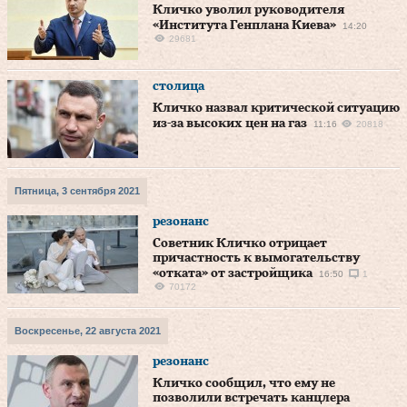
Кличко уволил руководителя
«Института Генплана Киева»
14:20
29681
столица
Кличко назвал критической ситуацию
из-за высоких цен на газ
11:16
20818
Пятница, 3 сентября 2021
резонанс
Советник Кличко отрицает
причастность к вымогательству
«отката» от застройщика
16:50
1
70172
Воскресенье, 22 августа 2021
резонанс
Кличко сообщил, что ему не
позволили встречать канцлера