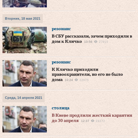
Вторник, 18 мая 2021
резонанс
В СБУ рассказали, зачем приходили в
дом к Кличко
10:56
27915
резонанс
К Кличко приходили
правоохранители, но его не было
дома
10:24
22675
Среда, 14 апреля 2021
столица
В Киеве продлили жесткий карантин
до 30 апреля
12:37
24172