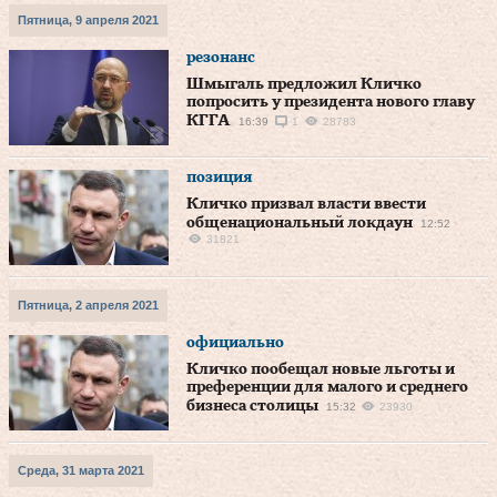
Пятница, 9 апреля 2021
резонанс
Шмыгаль предложил Кличко
попросить у президента нового главу
КГГА
16:39
1
28783
позиция
Кличко призвал власти ввести
общенациональный локдаун
12:52
31821
Пятница, 2 апреля 2021
официально
Кличко пообещал новые льготы и
преференции для малого и среднего
бизнеса столицы
15:32
23930
Среда, 31 марта 2021