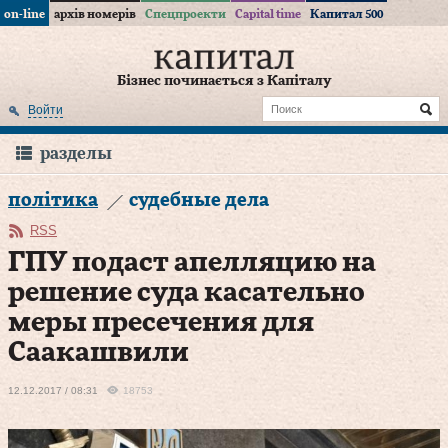
on-line
архів номерів
Спецпроекти
Capital time
Капитал 500
Бізнес починається з Капіталу
Войти
разделы
політика
судебные дела
RSS
ГПУ подаст апелляцию на
решение суда касательно
меры пресечения для
Саакашвили
12.12.2017 / 08:31
18753