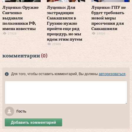
Луценко: Оружие
Луценко: Для
Луценко: ГПУ не
Савченко
экстрадиции
будет требовать
выдавали
Саакашвили в
новой меры
полковники РФ,
Грузию нужно
пресечения для
имена известны
пройти еще ряд
Саакашвили
27929
19006
процедур, но мы
идем этим путем
22468
комментарии
(0)
Для того, чтобы оставить комментарий, Вы должны
авторизоваться
.
Гость
Добавить комментарий