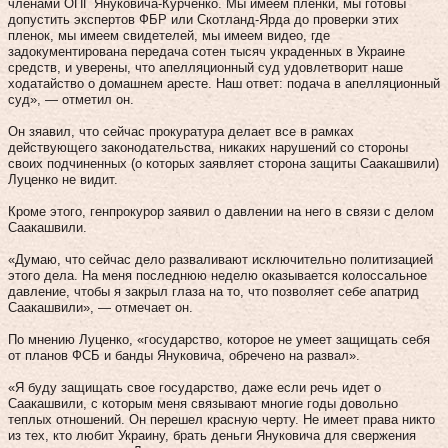
членами ОПГ Януковича-Курченко. Мы имеем пленки, мы готовы
допустить экспертов ФБР или Скотланд-Ярда до проверки этих
пленок, мы имеем свидетелей, мы имеем видео, где
задокументирована передача сотен тысяч украденных в Украине
средств, и уверены, что апелляционный суд удовлетворит наше
ходатайство о домашнем аресте. Наш ответ: подача в апелляционный
суд», — отметил он.
Он зяавил, что сейчас прокуратура делает все в рамках
действующего законодательства, никаких нарушений со стороны
своих подчиненных (о которых заявляет сторона защиты Саакашвили)
Луценко не видит.
Кроме этого, генпрокурор заявил о давлении на него в связи с делом
Саакашвили.
«Думаю, что сейчас дело разваливают исключительно политизацией
этого дела. На меня последнюю неделю оказывается колоссальное
давление, чтобы я закрыл глаза на то, что позволяет себе апатрид
Саакашвили», — отмечает он.
По мнению Луценко, «государство, которое не умеет защищать себя
от планов ФСБ и банды Януковича, обречено на развал».
«Я буду защищать свое государство, даже если речь идет о
Саакашвили, с которым меня связывают многие годы довольно
теплых отношений. Он перешел красную черту. Не имеет права никто
из тех, кто любит Украину, брать деньги Януковича для свержения