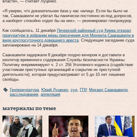
власти», — считает Луценко.
«Я уверен, что доказательная база у нас налицо. Если бы было не
так, Саакашвили не убегал бы панически постоянно из-под допросов,
а наоборот спокойно ходил бы на них», — резюмировал генпрокурор.
Как сообщалось, 11 декабря
Печерский районный суд Киева отказал
прокуратуре в избрании меры пресечения для Михеила Саакашвили в
виде круглосуточного домашнего ареста
. Следующее заседание суда
запланировано на 14 декабря.
Саакашвили задержали 8 декабря поздно вечером и доставили в
изолятор временного содержания Службы безопасности Украины.
Политику инкриминируют ч. 2 ст. 256 Уголовного кодекса (содействие
участникам преступных организаций и сокрытие их преступной
деятельности), которая предусматривает от 5 до 10 лет лишения
свободы.
Генпрокуратура
,
Юрий Луценко
,
суд
,
ГПУ
,
Михаил Саакашвили
,
расследования
,
аппеляция
материалы по теме