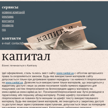
сервисы
новини компаній
реклама
контакти
правила
rss
контакти
e-mail:
contact@capital.ua
Бізнес починається з Капіталу
Ідеї оформлення, стиль та весь зміст сайту
www.capital.ua
є об'єктом авторського
права та охороняються законом. Будь-яке використання матеріалів сайту
допускається тільки при дотриманні правил передруку і за наявності гіперпосилання
на
www.capital.ua
. Дозволяється використання тільки матеріалів, що знаходяться у
відкритому доступі і лише за умови посилання та/або прямого відкритого для
пошукових систем гіперпосилання на безпосередню адресу матеріалу на
www.capital.ua www.capital.ua /a>. Посилання/гіперпосилання має бути розміщене в
підзаголовку або першому абзаці матеріалу. Розмір шрифту посилання або
гіперпосилання не повинен бути меншим за шрифт тексту використовуваного
матеріалу. Будь-яке використання матеріалів, які знаходяться у закритому доступі
та доступні лише зареєстрованим користувачам, допускається лише за попереднім
письмовим дозволом правовласника. Категорично заборонено передрук,