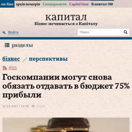
on-line
архів номерів
Спецпроекти
Capital time
Капитал 500
Бізнес починається з Капіталу
Войти
разделы
бізнес
перспективы
RSS
Госкомпании могут снова
обязать отдавать в бюджет 75%
прибыли
12.12.2017 / 10:55
22609