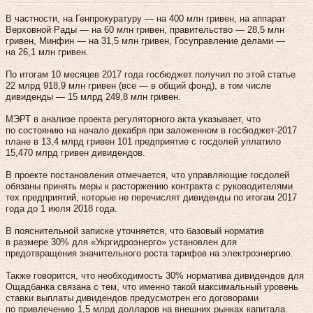
В частности, на Генпрокуратуру — на 400 млн гривен, на аппарат
Верховной Рады — на 60 млн гривен, правительство — 28,5 млн
гривен, Минфин — на 31,5 млн гривен, Госуправление делами —
на 26,1 млн гривен.
По итогам 10 месяцев 2017 года госбюджет получил по этой статье
22 млрд 918,9 млн гривен (все — в общий фонд), в том числе
дивиденды — 15 млрд 249,8 млн гривен.
МЭРТ в анализе проекта регуляторного акта указывает, что
по состоянию на начало декабря при заложенном в госбюджет-2017
плане в 13,4 млрд гривен 101 предприятие с госдолей уплатило
15,470 млрд гривен дивидендов.
В проекте постановления отмечается, что управляющие госдолей
обязаны принять меры к расторжению контракта с руководителями
тех предприятий, которые не перечислят дивиденды по итогам 2017
года до 1 июля 2018 года.
В пояснительной записке уточняется, что базовый норматив
в размере 30% для «Укргидроэнерго» установлен для
предотвращения значительного роста тарифов на электроэнергию.
Также говорится, что необходимость 30% норматива дивидендов для
Ощадбанка связана с тем, что именно такой максимальный уровень
ставки выплаты дивидендов предусмотрен его договорами
по привлечению 1,5 млрд долларов на внешних рынках капитала.