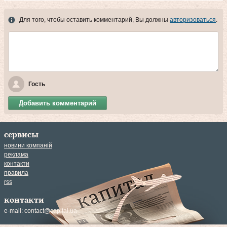
Для того, чтобы оставить комментарий, Вы должны
авторизоваться
.
Гость
Добавить комментарий
сервисы
новини компаній
реклама
контакти
правила
rss
контакти
e-mail:
contact@capital.ua