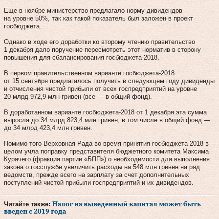
Еще в ноябре министерство предлагало норму дивидендов
на уровне 50%, так как такой показатель был заложен в проект
госбюджета.
Однако в ходе его доработки ко второму чтению правительство
1 декабря дало поручение пересмотреть этот норматив в сторону
повышения для сбалансирования госбюджета-2018.
В первом правительственном варианте госбюджета-2018
от 15 сентября предлагалось получить в следующем году дивиденды
и отчисления чистой прибыли от всех госпредприятий на уровне
20 млрд 972,9 млн гривен (все — в общий фонд).
В доработанном варианте госбюджета-2018 от 1 декабря эта сумма
выросла до 34 млрд 823,4 млн гривен, в том числе в общий фонд —
до 34 млрд 423,4 млн гривен.
Помимо того Верховная Рада во время принятия госбюджета-2018 в
целом учла поправку представителя бюджетного комитета Максима
Курячего (фракция партии «БПП») о необходимости для выполнения
закона о госслужбе увеличить расходы на 548 млн гривен на ряд
ведомств, прежде всего на зарплату за счет дополнительных
поступлений чистой прибыли госпредприятий и их дивидендов.
Читайте также:
Налог на выведенный капитал может быть
введен с 2019 года