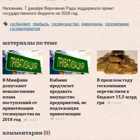
Напомним, 7 декабря Верховная Рада поддержала проект
государственного бюджета на 2018 год.
госбюджет
,
прибыль
,
госимущество
,
дивиденды
,
госкомпании
,
госпредприятия
материалы по теме
В Минфине
Кабмин
В прошлом году
допускают
предлагает
госкомпании
невыполнение
продавать
перечислили в
плана
имущество
бюджет 15,5 млрд
поступлений от
предприятий, не
грн
21340
приватизации
подлежащих
госимущества на
приватизации
33155
2018 год
30347
комментарии
(0)