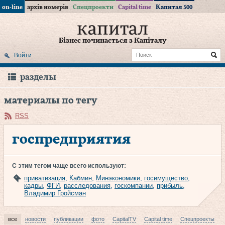
on-line
архів номерів
Спецпроекти
Capital time
Капитал 500
Бізнес починається з Капіталу
Войти
разделы
материалы по тегу
RSS
госпредприятия
С этим тегом чаще всего используют:
приватизация
,
Кабмин
,
Минэкономики
,
госимущество
,
кадры
,
ФГИ
,
расследования
,
госкомпании
,
прибыль
,
Владимир Гройсман
все
новости
публикации
фото
CapitalTV
Capital time
Спецпроекты