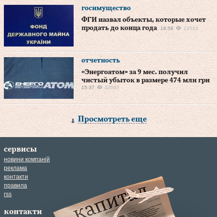
госимущество
ФГИ назвал объекты, которые хочет
продать до конца года
18:58
23533
отчетность
«Энергоатом» за 9 мес. получил
чистый убыток в размере 474 млн грн
15:37
42693
Просмотреть еще
сервисы
новини компаній
реклама
контакти
правила
rss
контакти