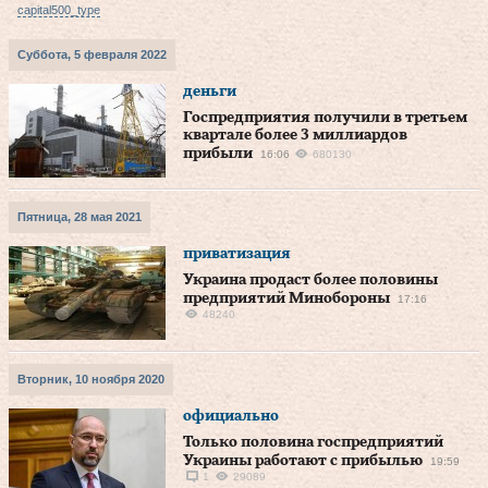
capital500_type
Суббота, 5 февраля 2022
деньги
Госпредприятия получили в третьем
квартале более 3 миллиардов
прибыли
16:06
680130
Пятница, 28 мая 2021
приватизация
Украина продаст более половины
предприятий Минобороны
17:16
48240
Вторник, 10 ноября 2020
официально
Только половина госпредприятий
Украины работают с прибылью
19:59
1
29089