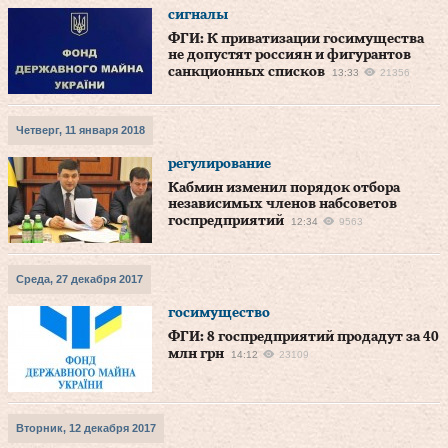
сигналы
ФГИ: К приватизации госимущества
не допустят россиян и фигурантов
санкционных списков
13:33
21356
Четверг, 11 января 2018
регулирование
Кабмин изменил порядок отбора
независимых членов набсоветов
госпредприятий
12:34
9563
Среда, 27 декабря 2017
госимущество
ФГИ: 8 госпредприятий продадут за 40
млн грн
14:12
23109
Вторник, 12 декабря 2017