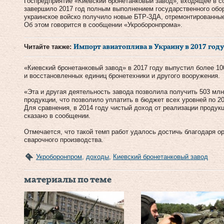
Госпредприятие «Киевский бронетанковый завод», входящее в с
завершило 2017 год полным выполнением государственного оборо
украинское войско получило новые БТР-3ДА, отремонтированные 
Об этом говорится в сообщении «Укроборонпрома».
Читайте также:
Импорт авиатоплива в Украину в 2017 году 
«Киевский бронетанковый завод» в 2017 году выпустил более 1
и восстановленных единиц бронетехники и другого вооружения.
«Эта и другая деятельность завода позволила получить 503 млн
продукции, что позволило уплатить в бюджет всех уровней по 20
Для сравнения, в 2014 году чистый доход от реализации продук
сказано в сообщении.
Отмечается, что такой темп работ удалось достичь благодаря о
сварочного производства.
Укроборонпром
,
доходы
,
Киевский бронетанковый завод
материалы по теме