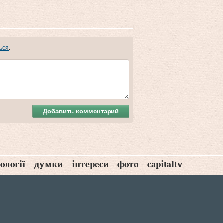
ься
.
Добавить комментарий
ології
думки
інтереси
фото
capitaltv