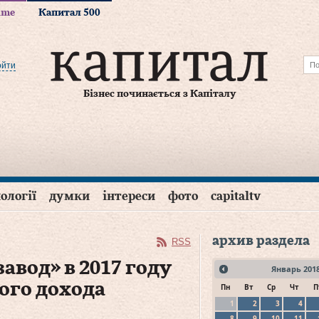
time
Капитал 500
ойти
Бізнес починається з Капіталу
ології
думки
інтереси
фото
capitaltv
архив раздела
RSS
вод» в 2017 году
Январь
201
ого дохода
Пн
Вт
Ср
Чт
П
1
2
3
4
8
9
10
11