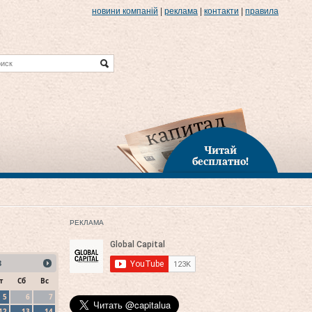
новини компаній
|
реклама
|
контакти
|
правила
Читай
бесплатно!
РЕКЛАМА
8
т
Сб
Вс
5
6
7
12
13
14