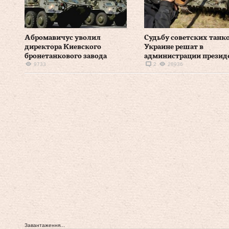
Абромавичус уволил
Судьбу советских танко
директора Киевского
Украине решат в
бронетанкового завода
администрации презид
9733
2
28936
Завантаження...