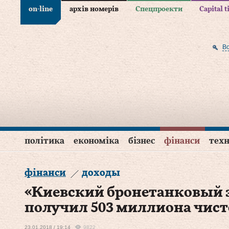
on-line
архів номерів
Спецпроекти
Capital 
В
політика
економіка
бізнес
фінанси
техн
фінанси
доходы
«Киевский бронетанковый за
получил 503 миллиона чист
23.01.2018 / 19:14
9822