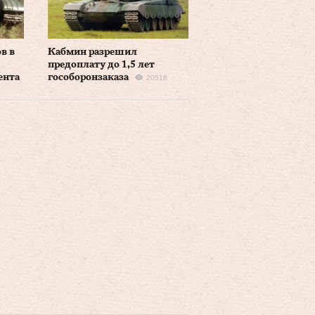
в в
Кабмин разрешил
предоплату до 1,5 лет
ента
гособоронзаказа
20516