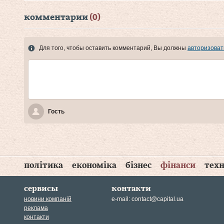
комментарии
(0)
Для того, чтобы оставить комментарий, Вы должны
авторизоват
Гость
політика
економіка
бізнес
фінанси
техн
сервисы
контакти
новини компаній
e-mail:
contact@capital.ua
реклама
контакти