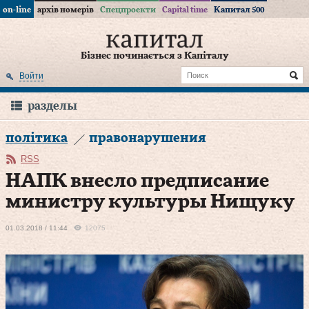
on-line
архів номерів
Спецпроекти
Capital time
Капитал 500
Бізнес починається з Капіталу
Войти
разделы
політика
правонарушения
RSS
НАПК внесло предписание
министру культуры Нищуку
01.03.2018 / 11:44
12075