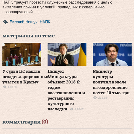
НАПК требует провести служебные расследования с целью
выявления причин и условий, приведших к совершению
правонарушений.
Евгений Нищук
,
НАПК
материалы по теме
У судьи КС нашли
Нищук:
Министр
незадекларированный
Минкультуры
культуры
участок в Крыму
объявит 2018-й
получил в июле
47678
годом
на оздоровление
восстановления и
почти 40 тыс. грн
21528
реставрации
культурного
наследия
22847
комментарии
(0)