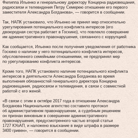
Филиппа Ильенко и генеральному директору Концерна радиовещания,
радиосвязи и телевидения Петру Семерею отношении его первого
заместителя Александра Богданова», — говорится в сообщении.
Так, НАПК установило, что Ильенко не принял мер относительно
урегулирования потенциального конфликта интересов (его
двоюродная сестра работает в Госкино), что повлекло совершение
им административного правонарушения, связанного с коррупцией.
Как сообщается, Ильенко после получения уведомления от работника
Госкино о наличии у него потенциального конфликта интересов,
обусловленного семейными отношениями, не предпринял мер
по урегулированию конфликта интересов.
Кроме того, НАПК установило наличие потенциального конфликта
интересов в деятельности Александра Богданова во время
выполнения обязанностей генерального директора Концерна
радиовещания, радиосвязи и телевидения, в связи с совместной
работой с его женой.
«В связи с этим в октябре 2017 года в отношении Александра
Богданова Национальное агентство составило протокол
об административном правонарушении, а судебным решением
он признан виновным в совершении административного
правонарушения, предусмотренного частью второй статьи
1727 КУоАП, и наложено взыскание в виде штрафа в размере
3400 гривен», — говорится в сообщении.