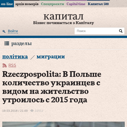
on-line
архів номерів
Спецпроекти
Capital time
Капитал 500
Бізнес починається з Капіталу
Войти
разделы
політика
миграции
RSS
Rzeczpospolita: В Польше
количество украинцев с
видом на жительство
утроилось с 2015 года
19.03.2018 / 21:00
22512