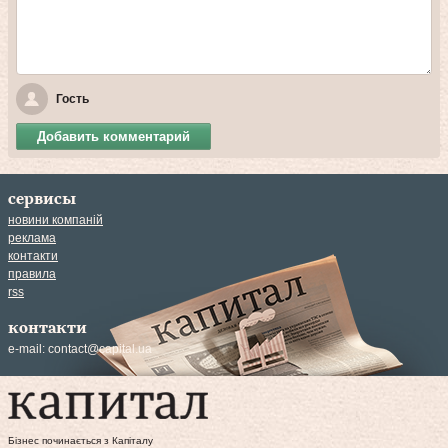
Гость
Добавить комментарий
сервисы
новини компаній
реклама
контакти
правила
rss
контакти
e-mail:
contact@capital.ua
Бізнес починається з Капіталу