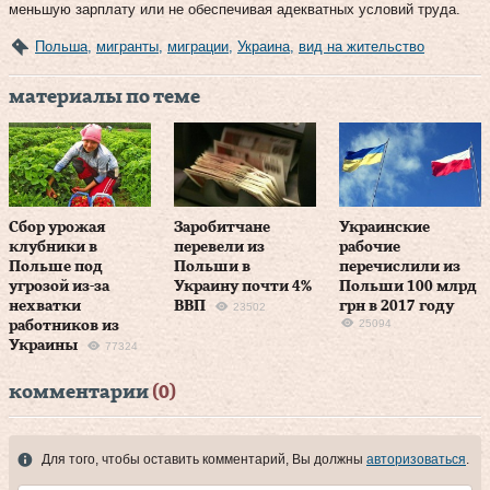
меньшую зарплату или не обеспечивая адекватных условий труда.
Польша
,
мигранты
,
миграции
,
Украина
,
вид на жительство
материалы по теме
Сбор урожая
Заробитчане
Украинские
клубники в
перевели из
рабочие
Польше под
Польши в
перечислили из
угрозой из-за
Украину почти 4%
Польши 100 млрд
нехватки
ВВП
грн в 2017 году
23502
25094
работников из
Украины
77324
комментарии
(0)
Для того, чтобы оставить комментарий, Вы должны
авторизоваться
.