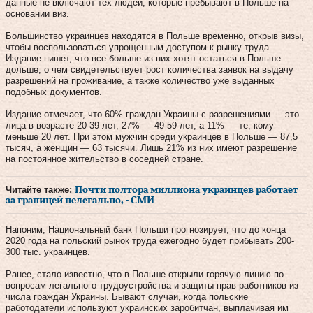
данные не включают тех людей, которые пребывают в Польше на
основании виз.
Большинство украинцев находятся в Польше временно, открыв визы,
чтобы воспользоваться упрощенным доступом к рынку труда.
Издание пишет, что все больше из них хотят остаться в Польше
дольше, о чем свидетельствует рост количества заявок на выдачу
разрешений на проживание, а также количество уже выданных
подобных документов.
Издание отмечает, что 60% граждан Украины с разрешениями — это
лица в возрасте 20-39 лет, 27% — 49-59 лет, а 11% — те, кому
меньше 20 лет. При этом мужчин среди украинцев в Польше — 87,5
тысяч, а женщин — 63 тысячи. Лишь 21% из них имеют разрешение
на постоянное жительство в соседней стране.
Читайте также:
Почти полтора миллиона украинцев работает
за границей нелегально, - СМИ
Напоним, Национальный банк Польши прогнозирует, что до конца
2020 года на польский рынок труда ежегодно будет прибывать 200-
300 тыс. украинцев.
Ранее, стало известно, что в Польше открыли горячую линию по
вопросам легального трудоустройства и защиты прав работников из
числа граждан Украины. Бывают случаи, когда польские
работодатели используют украинских заробитчан, выплачивая им