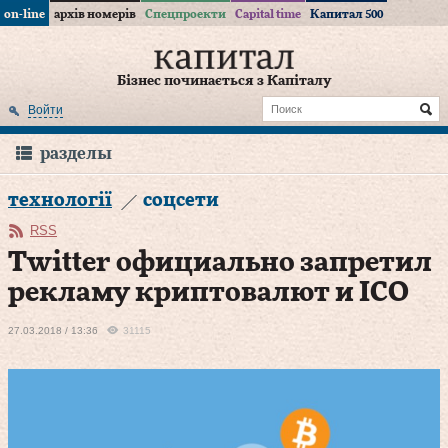
on-line
архів номерів
Спецпроекти
Capital time
Капитал 500
Бізнес починається з Капіталу
Войти
разделы
технології
соцсети
RSS
Twitter официально запретил
рекламу криптовалют и ICO
27.03.2018 / 13:36
31115