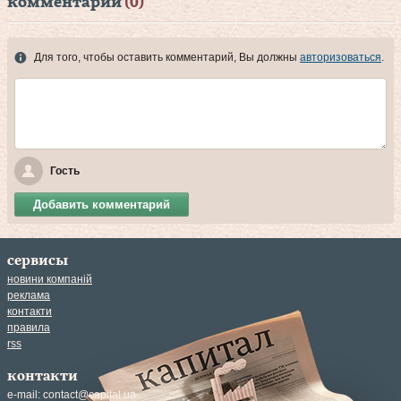
комментарии
(0)
Для того, чтобы оставить комментарий, Вы должны
авторизоваться
.
Гость
Добавить комментарий
сервисы
новини компаній
реклама
контакти
правила
rss
контакти
e-mail:
contact@capital.ua