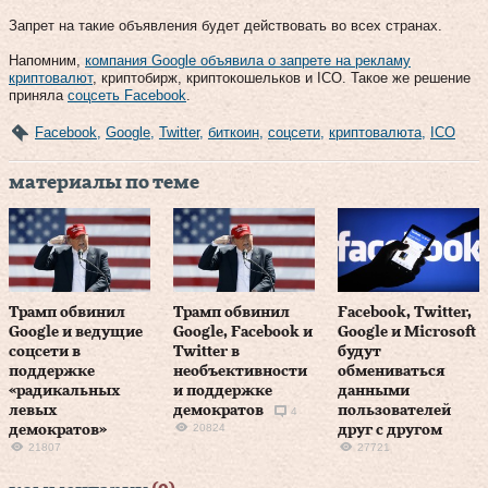
Запрет на такие объявления будет действовать во всех странах.
Напомним,
компания Google объявила о запрете на рекламу
криптовалют
, криптобирж, криптокошельков и ICO. Такое же решение
приняла
соцсеть Facebook
.
Facebook
,
Google
,
Twitter
,
биткоин
,
соцсети
,
криптовалюта
,
ICO
материалы по теме
Трамп обвинил
Трамп обвинил
Facebook, Twitter,
Google и ведущие
Google, Facebook и
Google и Microsoft
соцсети в
Twitter в
будут
поддержке
необъективности
обмениваться
«радикальных
и поддержке
данными
левых
демократов
пользователей
4
20824
демократов»
друг с другом
21807
27721