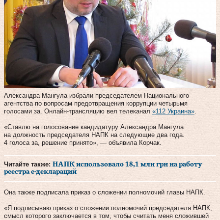
Александра Мангула избрали председателем Национального
агентства по вопросам предотвращения коррупции четырьмя
голосами за. Онлайн-трансляцию вел телеканал
«112 Украина»
.
«Ставлю на голосование кандидатуру Александра Мангула
на должность председателя НАПК на следующие два года.
4 голоса за, решение принято», — объявила Корчак.
Читайте также:
НАПК использовало 18,1 млн грн на работу
реестра е-деклараций
Она также подписала приказ о сложении полномочий главы НАПК.
«Я подписываю приказ о сложении полномочий председателя НАПК,
смысл которого заключается в том, чтобы считать меня сложившей