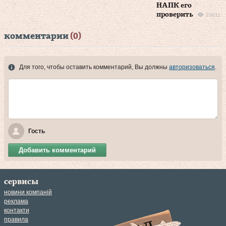
НАПК его
проверить
23611
комментарии
(0)
Для того, чтобы оставить комментарий, Вы должны
авторизоваться
.
Гость
Добавить комментарий
сервисы
новини компаній
реклама
контакти
правила