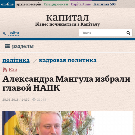
on-line
архів номерів
Спецпроекти
Capital time
Капитал 500
Бізнес починається з Капіталу
Войти
разделы
політика
кадровая политика
RSS
Александра Мангула избрали
главой НАПК
28.03.2018 / 14:52
21043