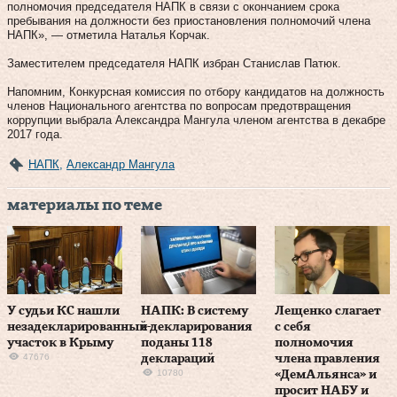
полномочия председателя НАПК в связи с окончанием срока
пребывания на должности без приостановления полномочий члена
НАПК», — отметила Наталья Корчак.
Заместителем председателя НАПК избран Станислав Патюк.
Напомним, Конкурсная комиссия по отбору кандидатов на должность
членов Национального агентства по вопросам предотвращения
коррупции выбрала Александра Мангула членом агентства в декабре
2017 года.
НАПК
,
Александр Мангула
материалы по теме
У судьи КС нашли
НАПК: В систему
Лещенко слагает
незадекларированный
е-декларирования
с себя
участок в Крыму
поданы 118
полномочия
47676
деклараций
члена правления
10780
«ДемАльянса» и
просит НАБУ и