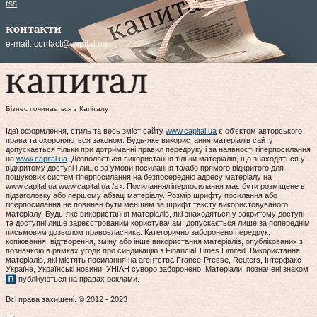
rss
контакти
e-mail:
contact@capital.ua
Бізнес починається з Капіталу
Ідеї оформлення, стиль та весь зміст сайту
www.capital.ua
є об'єктом авторського
права та охороняються законом. Будь-яке використання матеріалів сайту
допускається тільки при дотриманні правил передруку і за наявності гіперпосилання
на
www.capital.ua
. Дозволяється використання тільки матеріалів, що знаходяться у
відкритому доступі і лише за умови посилання та/або прямого відкритого для
пошукових систем гіперпосилання на безпосередню адресу матеріалу на
www.capital.ua www.capital.ua /a>. Посилання/гіперпосилання має бути розміщене в
підзаголовку або першому абзаці матеріалу. Розмір шрифту посилання або
гіперпосилання не повинен бути меншим за шрифт тексту використовуваного
матеріалу. Будь-яке використання матеріалів, які знаходяться у закритому доступі
та доступні лише зареєстрованим користувачам, допускається лише за попереднім
письмовим дозволом правовласника. Категорично заборонено передрук,
копіювання, відтворення, зміну або інше використання матеріалів, опублікованих з
позначкою в рамках угоди про синдикацію з Financial Times Limited. Використання
матеріалів, які містять посилання на агентства France-Presse, Reuters, Інтерфакс-
Україна, Українські новини, УНІАН суворо заборонено. Матеріали, позначені знаком
публікуються на правах реклами.
Всі права захищені. © 2012 - 2023