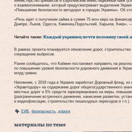
Министерство финансов и Европейский инвестиционный банк (
о взаимопонимании, который предусматривает выделение Украин
«Повышение безопасности автодорог в городах Украины». Об э
«Речь идет о получении займа в сумме 75 млн евро на финанси
Днипро, Львов, Одесса, Каменец-Подольский, Харьков, Киев», —
Читайте также:
Каждый украинец почти половину своей жи
В рамках проекта планируется обновление дорог, строительство
сокращение выбросов.
Ранее сообщалось, что Кабмин постановил направить на реали
по повышению уровня безопасности дорожного движения в Украи
млрд гривен.
Напомним, c 2018 года в Украине заработал Дорожный фонд, из
«Укравтодору» на содержание дорог общегосударственного знач
местных дорог и 5% средств зарезервировано на меры, повыша
(разграничение встречного движения, нанесение разметки, уста
и видеофиксации, строительство пешеходных переходов и т.п.).
ЕИБ
,
безопасность
,
дороги
материалы по теме