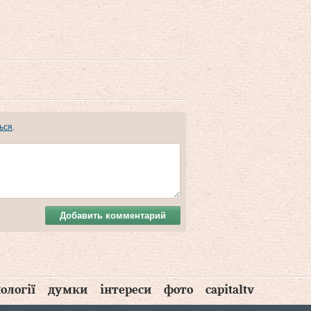
ься
.
Добавить комментарий
ології
думки
інтереси
фото
capitaltv