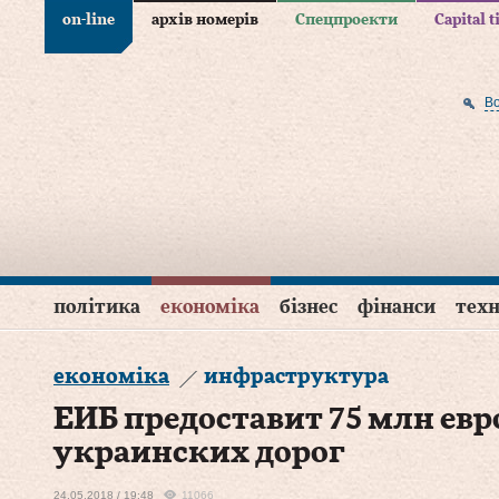
on-line
архів номерів
Спецпроекти
Capital 
В
політика
економіка
бізнес
фінанси
техн
економіка
инфраструктура
ЕИБ предоставит 75 млн евр
украинских дорог
24.05.2018 / 19:48
11066