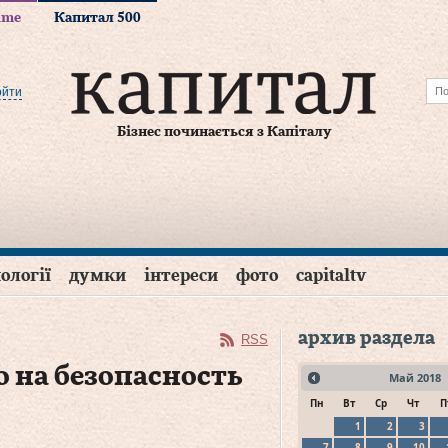
time
Капитал 500
ойти
Бізнес починається з Капіталу
ології
думки
інтереси
фото
capitaltv
архив раздела
RSS
о на безопасность
Май
2018
Пн
Вт
Ср
Чт
П
1
2
3
7
8
9
10