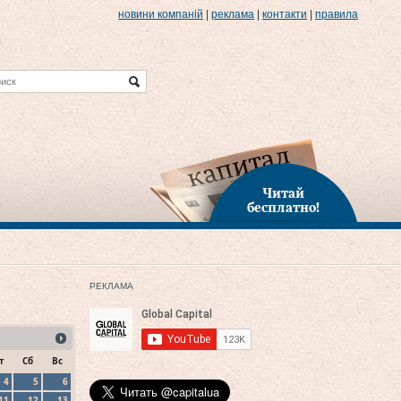
новини компаній
|
реклама
|
контакти
|
правила
Читай
бесплатно!
РЕКЛАМА
т
Сб
Вс
4
5
6
11
12
13